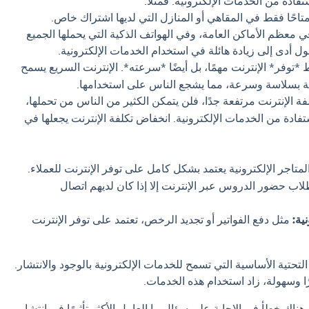
فادة من الخدمات الإلكترونية. فمثلاً:
تاحًا فقط في المقاهي أو المنازل التي لديها اشتراك خاص.
 في معظم الأماكن العامة، وفي الهواتف الذكية التي يحملها الجميع
صول أدى إلى زيادة هائلة في استخدام الخدمات الإلكترونية.
وفر* الإنترنت مهمًا، بل أيضًا *سرعته*. الإنترنت السريع يسمح
ية بسلاسة وسرعة، مما يشجع الناس على استخدامها.
فة الإنترنت مرتفعة جدًا، فلن يتمكن الكثير من الناس من تحملها،
ستفادة من الخدمات الإلكترونية. انخفاض تكلفة الإنترنت يجعلها في
لمتاجر الإلكترونية يعتمد بشكل كامل على توفر الإنترنت للعملاء.
لاب حضور الدروس عبر الإنترنت إلا إذا كان لديهم اتصال
ية:
مثل دفع الفواتير أو تجديد الرخص، تعتمد على توفر الإنترنت
 التحتية الأساسية التي تسمح للخدمات الإلكترونية بالوجود والانتشار.
رًا وسهولة، زاد استخدام هذه الخدمات.
 هناك خطأ في الإجابة علي سؤال ما العامل الأكثر تأثيرًا في انتشار