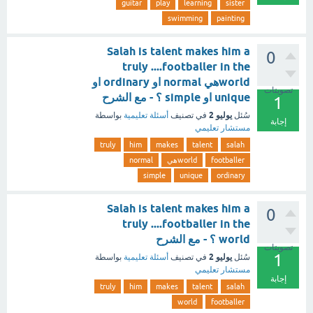
guitar
play
learning
sister
swimming
painting
Salah is talent makes him a
0
truly ....footballer in the
worldهي normal او ordinary او
تصويتات
unique او simple ؟ - مع الشرح
1
يوليو 2
سُئل
في تصنيف
أسئلة تعليمية
بواسطة
إجابة
مستشار تعليمي
truly
him
makes
talent
salah
footballer
worldهي
normal
simple
unique
ordinary
Salah is talent makes him a
0
truly ....footballer in the
world ؟ - مع الشرح
تصويتات
1
يوليو 2
سُئل
في تصنيف
أسئلة تعليمية
بواسطة
مستشار تعليمي
إجابة
truly
him
makes
talent
salah
world
footballer