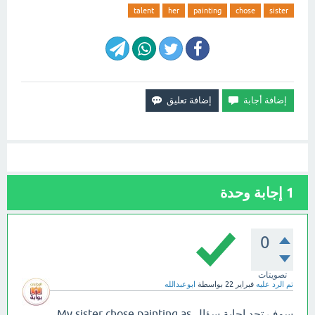
talent
her
painting
chose
sister
1
إجابة وحدة
0
تصويتات
تم الرد عليه
فبراير 22
بواسطة
ابوعبدالله
سوف تجد إجابة سؤال My sister chose painting as