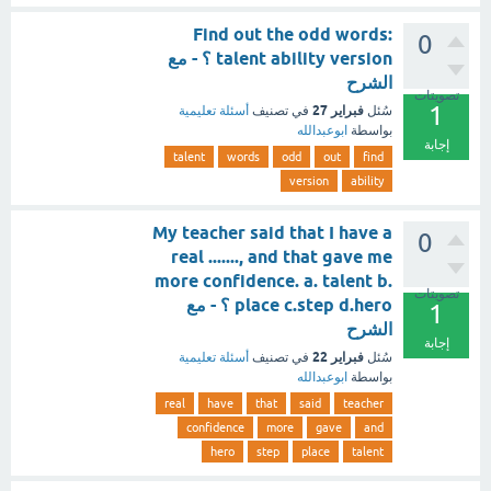
Find out the odd words:
0
talent ability version ؟ - مع
الشرح
تصويتات
1
فبراير 27
سُئل
في تصنيف
أسئلة تعليمية
بواسطة
ابوعبدالله
إجابة
talent
words
odd
out
find
version
ability
My teacher said that I have a
0
real ......., and that gave me
more confidence. a. talent b.
تصويتات
place c.step d.hero ؟ - مع
1
الشرح
إجابة
فبراير 22
سُئل
في تصنيف
أسئلة تعليمية
بواسطة
ابوعبدالله
real
have
that
said
teacher
confidence
more
gave
and
hero
step
place
talent