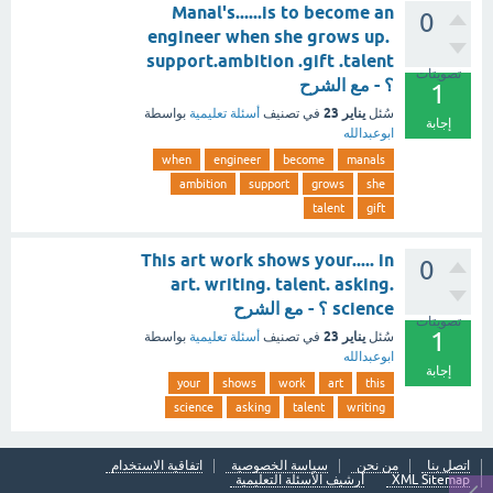
Manal's......is to become an
0
engineer when she grows up.
support.ambition .gift .talent
تصويتات
؟ - مع الشرح
1
يناير 23
سُئل
في تصنيف
أسئلة تعليمية
بواسطة
إجابة
ابوعبدالله
when
engineer
become
manals
ambition
support
grows
she
talent
gift
This art work shows your..... in
0
art. writing. talent. asking.
science ؟ - مع الشرح
تصويتات
1
يناير 23
سُئل
في تصنيف
أسئلة تعليمية
بواسطة
ابوعبدالله
إجابة
your
shows
work
art
this
science
asking
talent
writing
اتصل بنا
من نحن
سياسة الخصوصية
اتفاقية الاستخدام
XML Sitemap
أرشيف الأسئلة التعليمية