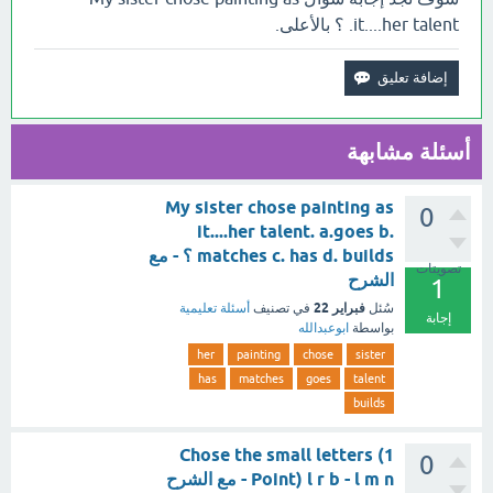
it....her talent. ؟ بالأعلى.
أسئلة مشابهة
My sister chose painting as
0
it....her talent. a.goes b.
matches c. has d. builds ؟ - مع
تصويتات
الشرح
1
فبراير 22
سُئل
في تصنيف
أسئلة تعليمية
إجابة
بواسطة
ابوعبدالله
her
painting
chose
sister
has
matches
goes
talent
builds
Chose the small letters (1
0
Point) l r b - l m n - مع الشرح