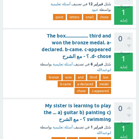
فبراير 12
سُئل
في تصنيف
أسئلة تعليمية
تصويتات
بواسطة
عبود
1
point
letters
small
chose
إجابة
The box.................. third and
0
won the bronze medal. a-
declared. b-came. c-appeared
تصويتات
.d- chose ؟ - مع الشرح
1
فبراير 6
سُئل
في تصنيف
أسئلة تعليمية
بواسطة
إجابة
ابوعبدالله
bronze
won
and
third
box
b-came
a-declared
medal
chose
c-appeared
My sister is learning to play
0
the ... a) guitar b) painting c)
swimming ؟ - مع الشرح
تصويتات
1
فبراير 1
سُئل
في تصنيف
أسئلة تعليمية
بواسطة
ابوعبدالله
إجابة