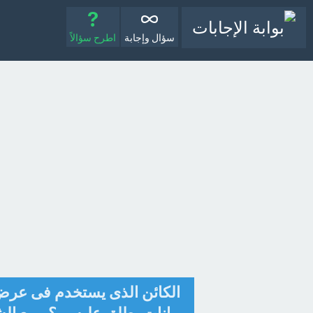
سؤال وإجابة
اطرح سؤالاً
الكائن الذى يستخدم فى عر