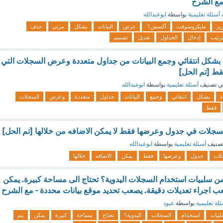
مع الشرح
أسئلة تعليمية
بواسطة
ابوعبدالله
رير
مايكروسوفت
أكسس؟
عرض
البيانات
بشكل
مرئي
حذف
ترتيب
إدخال
الجداول
تعديل
تصميم
كل انتقائي وجمع البيانات من جداول متعددة وعرض السجلات التي
قط [تم الحل]
ي تصنيف
أسئلة تعليمية
بواسطة
ابوعبدالله
ة
بشكل
انتقائي
وجمع
البيانات
جداول
متعددة
وعرض
السجلات
فقط
لسجلات في جدول وعرضها فقط لا يمكن الاضافه من خلالها [تم الحل]
صنيف
أسئلة تعليمية
بواسطة
ابوعبدالله
لات
جدول
وعرضها
فقط
يمكن
الاضافه
خلالها
 من سلبيات استخدام السجلات اليدوية؟ تحتاج الى مساحة كبيرة. يمكن
صعب اجراء تعديلات دقيقة. يصعب تحديد موقع بيانات محددة - مع الشرح
لة تعليمية
بواسطة
عبود
بيات
استخدام
السجلات
اليدوية؟
تحتاج
مساحة
كبيرة
يمكن
يتم