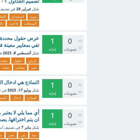
تصميم الجداول ؟ - 
فبراير 28
سُئل
في تصنيف
ميزة
استخدام
التقا
السجلات
قاعدة
بال
عرض حقول محددة بش
1
0
تفي بمعايير معينة ف
تصويتات
إجابة
أغسطس 9، 2025
سُئل
ف
عرض
حقول
محدد
تفي
بمعايير
معينة
النماذج هي ادخال ا
1
0
يوليو 17، 2025
سُئل
في ت
تصويتات
إجابة
النماذج
ادخال
السج
أي مما يلي لا يعتبر
1
0
ان يتم اختراقها. ي
تصويتات
إجابة
يناير 7
سُئل
في تصنيف
أسئ
مما
يلي
يعتبر
سل