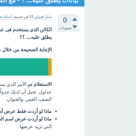
بيانات يطلق عليه.... ؟ - مع ا
سُئل
فبراير 22
في تصنيف
أسئلة تع
0
تصويتات
الكائن الذى يستخدم فى ع
يطلق عليه.... ؟؟
الإجابة الصحيحة من خلال 
الاستعلام
هو الأمر الذي نس
جداول. تخيل أن لديك جدولً
الصف، العمر، والعنوان.
ماذا لو أردت فقط عرض أس
ماذا لو أردت عرض اسم ا
التي تريد عرضها.