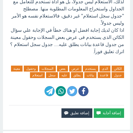
لذلك، الاستعلام ليس جدولًا، بل هو أداة تستخدم للتعامل مع
الجداول واستخراج المعلومات المطلوبة منها. مصطلح
"جدول سجل استعلام" غير دقيق، فالاستعلام نفسه هو الأمر
وليس جدولاً.
اذا كان لديك إجابة افضل او هناك خطأ في الإجابة علي سؤال
الكائن الذى يستخدم فى عرض بعض السجلات وحقول معينة
من جدول قاعدة بيانات يطلق عليه.... جدول سجل استعلام ؟
اترك تعليق فورآ.
الكائن
الذى
يستخدم
عرض
بعض
السجلات
وحقول
معينة
جدول
قاعدة
بيانات
يطلق
عليه
سجل
استعلام