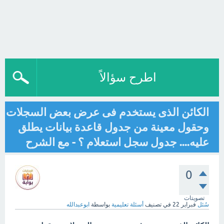
اطرح سؤالاً
الكائن الذى يستخدم فى عرض بعض السجلات
وحقول معينة من جدول قاعدة بيانات يطلق
عليه.... جدول سجل استعلام ؟ - مع الشرح
0
تصويتات
سُئل
فبراير 22
في تصنيف
أسئلة تعليمية
بواسطة
ابوعبدالله