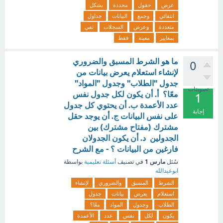
عرض
حقول
محددة
بشكل
انتقائي
وجمع
البيانات
جداول
متعددة
وعرض
السجلات
تفي
بمعايير
معينة
فقط
ما هو الشرط المسبق والضروري
0
لإنشاء استعلام يعرض بيانات من
جدول "الطلاب" وجدول "المواد"
تصويتات
معًا؟ أ. أن يكون لكل جدول نفس
1
عدد الأعمدة ب. أن يحتوي كل جدول
إجابة
على نفس البيانات ج. أن يوجد حقل
مشترك (مفتاح مشترك) بين
الجدولين د. أن يكون الجدولان
فارغين من البيانات ؟ - مع الشرح
مارس 1
سُئل
في تصنيف
أسئلة تعليمية
بواسطة
ابوعبدالله
الشرط
المسبق
والضروري
لإنشاء
استعلام
يعرض
بيانات
جدول
الطلاب
وجدول
المواد
معًا؟
يكون
لكل
نفس
عدد
الأعمدة