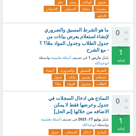
يحتوي
البيانات
يوجد
حقل
مشترك
مفتاح
الجدولين
الجدولان
فارغين
ما هو الشرط المسبق والضروري
0
لإنشاء استعلام يعرض بيانات من
جدول الطلاب وجدول المواد معًا؟ ؟
تصويتات
- مع الشرح
1
مارس 1
سُئل
في تصنيف
أسئلة تعليمية
بواسطة
إجابة
ابوعبدالله
الشرط
المسبق
والضروري
لإنشاء
استعلام
يعرض
بيانات
جدول
الطلاب
وجدول
المواد
معًا؟
النماذج هي ادخال السجلات في
0
جدول وعرضها فقط لا يمكن
الاضافه من خلالها [تم الحل]
تصويتات
1
يوليو 17، 2025
سُئل
في تصنيف
أسئلة تعليمية
بواسطة
ابوعبدالله
إجابة
النماذج
ادخال
السجلات
جدول