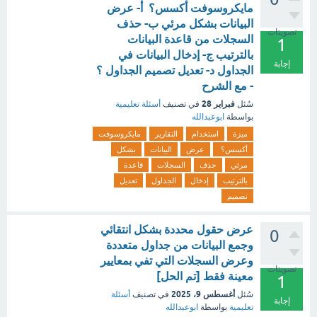
مايكروسوفت أكسس؟ أ- عرض
البيانات بشكل مرئي ب- حذف
تصويتات
السجلات من قاعدة البيانات
1
بالترتيب ج- إدخال البيانات في
إجابة
الجداول د- تعديل تصميم الجداول ؟
- مع الشرح
فبراير 28
سُئل
في تصنيف
أسئلة تعليمية
بواسطة
ابوعبدالله
ميزة
استخدام
التقارير
مايكروسوفت
أكسس؟
عرض
البيانات
بشكل
مرئي
حذف
السجلات
قاعدة
بالترتيب
إدخال
الجداول
تعديل
تصميم
عرض حقول محددة بشكل انتقائي
0
وجمع البيانات من جداول متعددة
وعرض السجلات التي تفي بمعايير
تصويتات
معينة فقط [تم الحل]
1
أغسطس 9، 2025
سُئل
في تصنيف
أسئلة
إجابة
تعليمية
بواسطة
ابوعبدالله