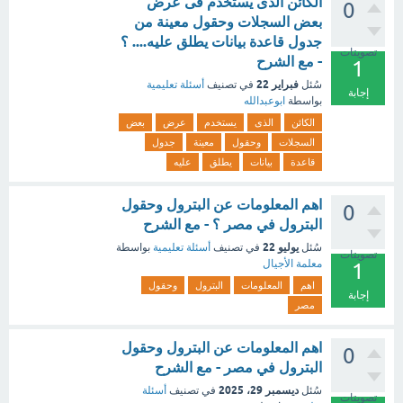
الكائن الذى يستخدم فى عرض
0
بعض السجلات وحقول معينة من
جدول قاعدة بيانات يطلق عليه.... ؟
تصويتات
- مع الشرح
1
فبراير 22
سُئل
في تصنيف
أسئلة تعليمية
إجابة
بواسطة
ابوعبدالله
الكائن
الذى
يستخدم
عرض
بعض
السجلات
وحقول
معينة
جدول
قاعدة
بيانات
يطلق
عليه
اهم المعلومات عن البترول وحقول
0
البترول في مصر ؟ - مع الشرح
يوليو 22
سُئل
في تصنيف
أسئلة تعليمية
بواسطة
تصويتات
معلمة الأجيال
1
اهم
المعلومات
البترول
وحقول
إجابة
مصر
اهم المعلومات عن البترول وحقول
0
البترول في مصر - مع الشرح
ديسمبر 29، 2025
سُئل
في تصنيف
أسئلة
تصويتات