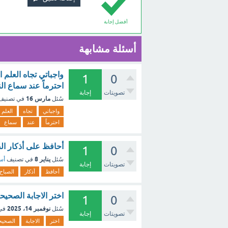
أفضل إجابة
أسئلة مشابهة
واجباتي تجاه العلم
1
0
احترماً عند سماع ا
تصويتات
إجابة
مارس 16
سُئل
في تصني
واجباتي
تجاه
العلم
احترماً
عند
سماع
أحافظ على أذكار الص
1
0
يناير 8
سُئل
في تصنيف
أسئ
تصويتات
إجابة
أحافظ
أذكار
الصباح
اختر الاجابة الصحيح
1
0
نوفمبر 14، 2025
سُئل
في
تصويتات
إجابة
اختر
الاجابة
الصحيح