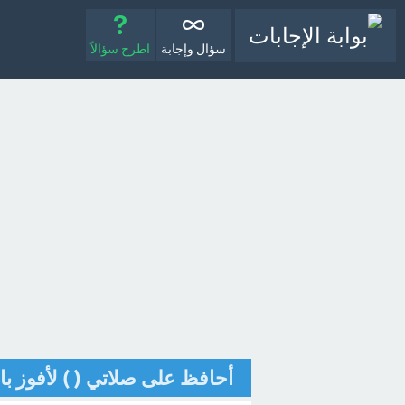
سؤال وإجابة
اطرح سؤالاً
أحافظ على صلاتي ( ) لأفوز بال