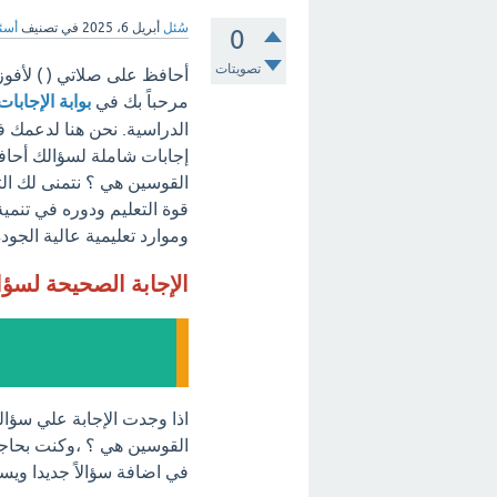
سُئل
أبريل 6، 2025
في تصنيف
أسئل
0
تصويتات
أحافظ على صلاتي ( ) لأفوز 
مرحباً بك في
بوابة الإجابات
الدراسية. نحن هنا لدعمك ف
إجابات شاملة لسؤالك أحافظ 
القوسين هي ؟ نتمنى لك التو
قوة التعليم ودوره في تنمية
وموارد تعليمية عالية الجودة
الإجابة الصحيحة لسؤ
اذا وجدت الإجابة علي سؤالك
القوسين هي ؟ ،وكنت بحاجة 
في اضافة سؤالاً جديدا ويسر