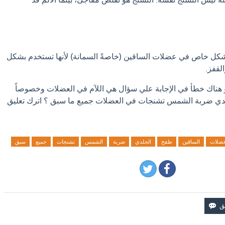
كل خاص في عضلات الساقين (خاصةً السمانة) لأنها تستخدم بشكل
لقفز.
او هناك خطأ في الإجابة علي سؤال هي اللآم في العضلات وخصوصاً
دي ضربة الشمس تشنجات في العضلات جميع ما سبق ؟ اترك تعليق
ضلات
الساقين
طفح
الجلدي
ضربة
الشمس
تشنجات
جميع
سبق