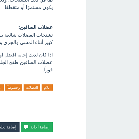
يكون مستمرًا أو متقطعًا.
عضلات الساقين:
تشنجات العضلات شائعة بش
كبير أثناء المشي والجري وا
اذا كان لديك إجابة افضل 
عضلات الساقين طفح الجل
فورآ.
اللآم
العضلات
وخصوصاً
ع