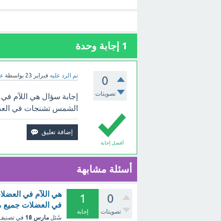
1
إجابة وحدة
تم الرد عليه
فبراير 23
بواسطة
عب
0
تصويتات
إجابة سؤال هي اللآم ف
الشمس تشنجات في العضل
أفضل إجابة
أسئلة مشابهة
هي اللآم في العض
1
0
في العضلات جميع م
تصويتات
إجابة
مارس 18
سُئل
في تصني