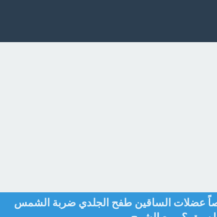
اً عضلات الساقين طفح الجلدي ضربة الشمس