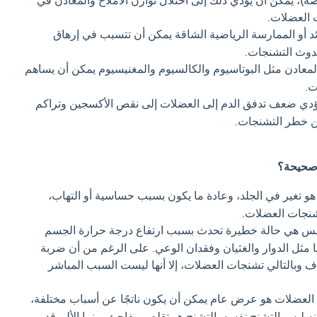
اضة)، يمكن أن يؤدي ذلك إلى اختلال توازن الأملاح والمعادن في
 العضلات.
ئد أو الممارسة الرياضية الشاقة يمكن أن تتسبب في إرهاق
حدوث التشنجات.
عادن مثل البوتاسيوم والكالسيوم والمغنيسيوم يمكن أن يساهم
ت.
دي ضعف تدفق الدم إلى العضلات إلى نقص الأكسجين وتراكم
ن خطر التشنجات.
 صحيحة؟
و تغير في الجلد، وعادة ما يكون بسبب حساسية أو التهاب،
شنجات العضلات.
 هي حالة خطيرة تحدث بسبب ارتفاع درجة حرارة الجسم
 مثل الدوار والغثيان وفقدان الوعي. على الرغم من أن ضربة
 وبالتالي تشنجات العضلات، إلا أنها ليست السبب المباشر
العضلات هو عرض عام يمكن أن يكون ناتجًا عن أسباب مختلفة،
ه ليس التشنج نفسه. التشنج هو تقلص مفاجئ، بينما الألم قد