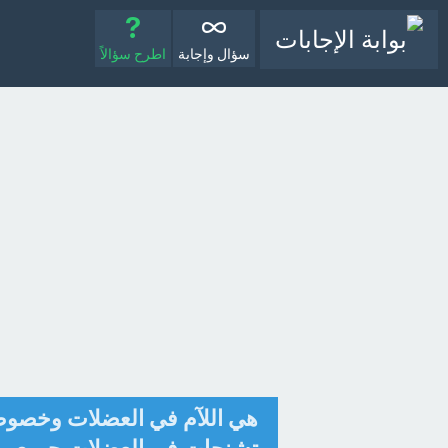
سؤال وإجابة
اطرح سؤالاً
هي اللآم في العضلات وخصوص