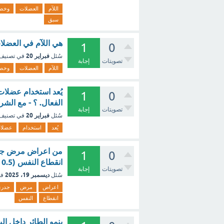
اللآم
العضلات
وخصو
سبق
هي اللآم في العضل
1
0
فبراير 20
سُئل
في تصنيف
تصويتات
إجابة
اللآم
العضلات
وخصو
يُعد استخدام عضلات 
1
0
الفعال. ؟ - مع الشر
تصويتات
إجابة
فبراير 20
سُئل
في تصنيف
يُعد
استخدام
عضلا
من اعراض مرض جدري
1
0
انقطاع النفس (0.5 نقطة)
تصويتات
إجابة
ديسمبر 19، 2025
سُئل
في
اعراض
مرض
جدر
انقطاع
النفس
ينمو الطائر داخل ال