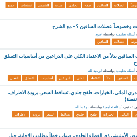
صاً
عضلات
الساقين
طفح
الجلدي
ضربة
الشمس
تشنجات
جميع
ات وخصوصاً عضلات الساقين ؟ - مع الشرح
أسئلة تعليمية
بواسطة
عبود
صاً
عضلات
الساقين
الساقين بدلاً من الاعتماد الكلي على الذراعين من أساسيات التسلق
ح
أسئلة تعليمية
بواسطة
ابوعبدالله
ت
الساقين
بدلاً
الاعتماد
الكلي
الذراعين
أساسيات
التسلق
الفعال
 المائى. الخيارات. طفح جلدي. تساقط الشعر. برودة الاطراف.
 تصنيف
أسئلة تعليمية
بواسطة
ابوعبدالله
ي
المائى
الخيارات
طفح
جلدي
تساقط
الشعر
برودة
الاطراف
بيض الأمنيوني ذي الغطاء الجلدي. صواب خطأ مطلوب الإجابة. خيار