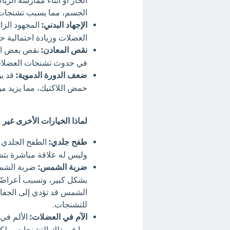
الحار أو أثناء ممارسة الري
الجسم، مما يسبب تشنجات
الإجهاد البدني:
المجهود الزا
العضلات وزيادة احتمالية 
نقص المعادن:
نقص بعض الم
في حدوث تشنجات العضلا
ضعف الدورة الدموية:
قد يؤ
حمض اللاكتيك، مما يزيد م
لماذا الخيارات الأخرى غير
طفح جلدي:
الطفح الجلدي ه
وليس له علاقة مباشرة بت
ضربة الشمس:
ضربة الشمس
بشكل كبير، وتسبب أعراضًا
الشمس قد تؤدي إلى الجفاف
للتشنجات.
الآم في العضلات:
الألم في 
بما في ذلك التشنجات، ولكن