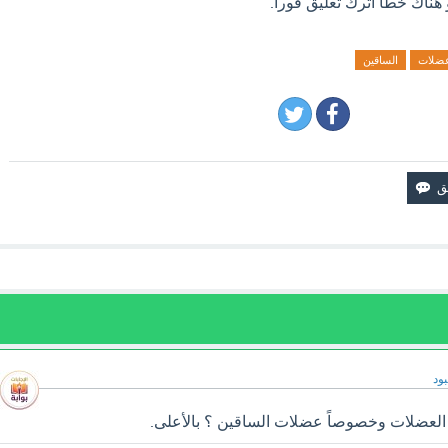
 هناك خطأ اترك تعليق فورآ.
ضلات
الساقين
ود
 العضلات وخصوصاً عضلات الساقين ؟ بالأعلى.