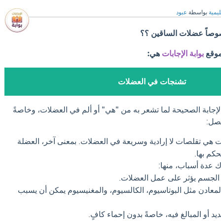
ليمية
بواسطة
عبود
وصاً عضلات الساقين ؟؟
موقع
بوابة الإجابات
هي:
تشنجات في العضلات
جابة الصحيحة لما تشعر به من "هي" أو ألم في العضلات، وخاصةً
صل:
 هي تقلصات لا إرادية وسريعة في العضلات. بمعنى آخر، العضلة
كم بها.
 عدة أسباب، منها:
لجسم يؤثر على عمل العضلات.
عادن مثل البوتاسيوم، الكالسيوم، والمغنيسيوم يمكن أن يسبب
يد أو المبالغ فيه، خاصةً بدون إحماء كافٍ.