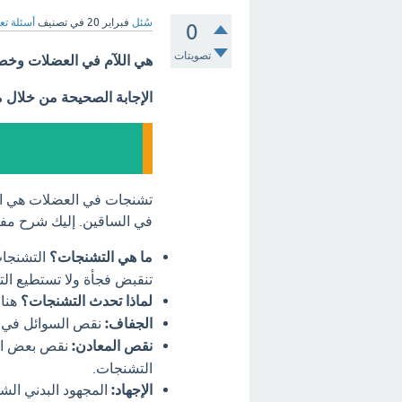
سُئل
فبراير 20
في تصنيف
أسئلة تع
0
تصويتات
هي اللآم في العضلات وخص
الإجابة الصحيحة من خلال 
تشنجات في العضلات هي الإ
في الساقين. إليك شرح مف
ما هي التشنجات؟
التشنجات
تنقبض فجأة ولا تستطيع التح
لماذا تحدث التشنجات؟
هناك
الجفاف:
نقص السوائل في ا
نقص المعادن:
نقص بعض الم
التشنجات.
الإجهاد:
المجهود البدني الشد