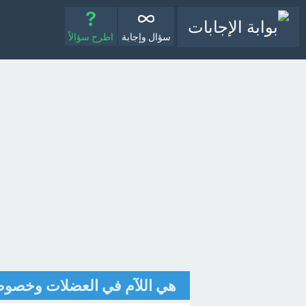
سؤال وإجابة
اطرح سؤالاً
هي اللآم في العضلات وخصوصا