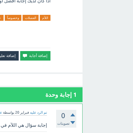
اذا كان لديك إجابة افضل او
اللآم
العضلات
وخصوصاً
ع
1
إجابة وحدة
تم الرد عليه
فبراير 20
بواسطة
عب
0
تصويتات
إجابة سؤال هي اللآم في