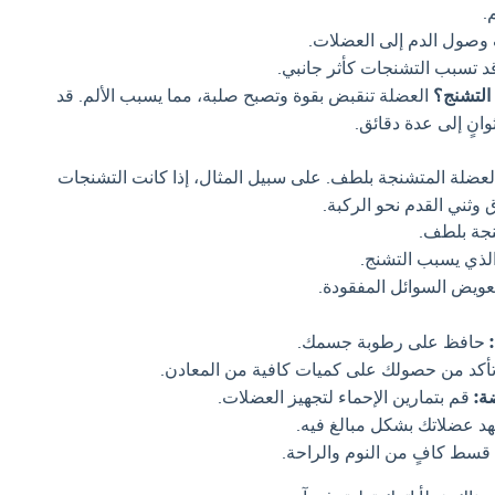
.
ول الدم إلى العضلات.
د تسبب التشنجات كأثر جانبي.
 التشنج؟
العضلة تنقبض بقوة وتصبح صلبة، مما يسبب الألم. قد
نٍ إلى عدة دقائق.
لعضلة المتشنجة بلطف. على سبيل المثال، إذا كانت التشنجات
وثني القدم نحو الركبة.
نجة بلطف.
ذي يسبب التشنج.
عويض السوائل المفقودة.
حافظ على رطوبة جسمك.
أكد من حصولك على كميات كافية من المعادن.
ة:
قم بتمارين الإحماء لتجهيز العضلات.
هد عضلاتك بشكل مبالغ فيه.
سط كافٍ من النوم والراحة.