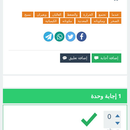
عندما
تجتمع
الحرارة
والضغط
العاليان
ويغيران
نسيج
الصخر
ومكوناته
المعدنية
مكوناته
الكيميائية
1
إجابة وحدة
0