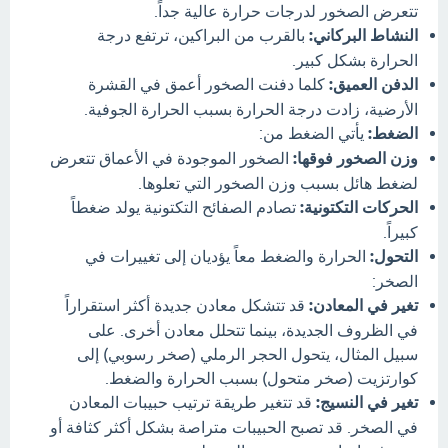
تتعرض الصخور لدرجات حرارة عالية جداً.
النشاط البركاني:
بالقرب من البراكين، ترتفع درجة
الحرارة بشكل كبير.
الدفن العميق:
كلما دفنت الصخور أعمق في القشرة
الأرضية، زادت درجة الحرارة بسبب الحرارة الجوفية.
الضغط:
يأتي الضغط من:
وزن الصخور فوقها:
الصخور الموجودة في الأعماق تتعرض
لضغط هائل بسبب وزن الصخور التي تعلوها.
الحركات التكتونية:
تصادم الصفائح التكتونية يولد ضغطاً
كبيراً.
التحول:
الحرارة والضغط معاً يؤديان إلى تغييرات في
الصخر:
تغير في المعادن:
قد تتشكل معادن جديدة أكثر استقراراً
في الظروف الجديدة، بينما تتحلل معادن أخرى. على
سبيل المثال، يتحول الحجر الرملي (صخر رسوبي) إلى
كوارتزيت (صخر متحول) بسبب الحرارة والضغط.
تغير في النسيج:
قد تتغير طريقة ترتيب حبيبات المعادن
في الصخر. قد تصبح الحبيبات متراصة بشكل أكثر كثافة أو