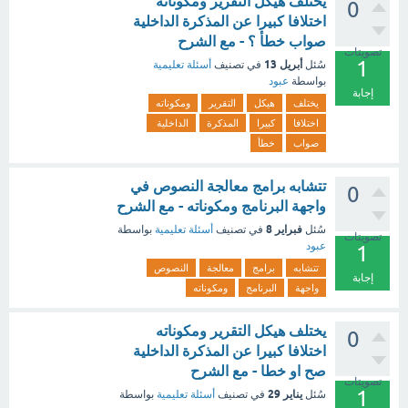
يختلف هيكل التقرير ومكوناته
0
اختلافا كبيرا عن المذكرة الداخلية
صواب خطأ ؟ - مع الشرح
تصويتات
1
أبريل 13
سُئل
في تصنيف
أسئلة تعليمية
بواسطة
عبود
إجابة
يختلف
هيكل
التقرير
ومكوناته
اختلافا
كبيرا
المذكرة
الداخلية
صواب
خطأ
تتشابه برامج معالجة النصوص في
0
واجهة البرنامج ومكوناته - مع الشرح
فبراير 8
سُئل
في تصنيف
أسئلة تعليمية
بواسطة
تصويتات
عبود
1
تتشابه
برامج
معالجة
النصوص
إجابة
واجهة
البرنامج
ومكوناته
يختلف هيكل التقرير ومكوناته
0
اختلافا كبيرا عن المذكرة الداخلية
صح او خطا - مع الشرح
تصويتات
1
يناير 29
سُئل
في تصنيف
أسئلة تعليمية
بواسطة