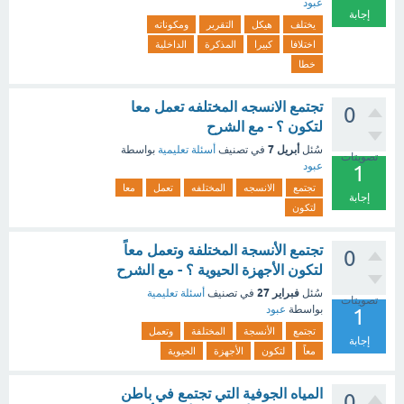
عبود
إجابة
يختلف
هيكل
التقرير
ومكوناته
اختلافا
كبيرا
المذكرة
الداخلية
خطا
تجتمع الانسجه المختلفه تعمل معا
0
لتكون ؟ - مع الشرح
أبريل 7
سُئل
في تصنيف
أسئلة تعليمية
بواسطة
تصويتات
عبود
1
تجتمع
الانسجه
المختلفه
تعمل
معا
إجابة
لتكون
تجتمع الأنسجة المختلفة وتعمل معاً
0
لتكون الأجهزة الحيوية ؟ - مع الشرح
فبراير 27
سُئل
في تصنيف
أسئلة تعليمية
تصويتات
بواسطة
عبود
1
تجتمع
الأنسجة
المختلفة
وتعمل
إجابة
معاً
لتكون
الأجهزة
الحيوية
المياه الجوفية التي تجتمع في باطن
0