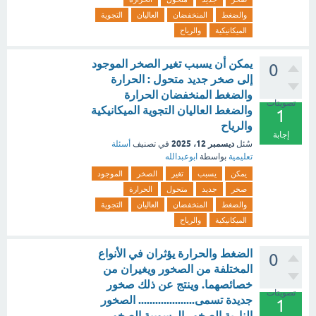
والضغط
المنخفضان
العاليان
التجوية
الميكانيكية
والرياح
يمكن أن يسبب تغير الصخر الموجود
0
إلى صخر جديد متحول : الحرارة
والضغط المنخفضان الحرارة
تصويتات
والضغط العاليان التجوية الميكانيكية
1
والرياح
إجابة
ديسمبر 12، 2025
سُئل
في تصنيف
أسئلة
تعليمية
بواسطة
ابوعبدالله
يمكن
يسبب
تغير
الصخر
الموجود
صخر
جديد
متحول
الحرارة
والضغط
المنخفضان
العاليان
التجوية
الميكانيكية
والرياح
الضغط والحرارة يؤثران في الأنواع
0
المختلفة من الصخور ويغيران من
خصائصهما. وينتج عن ذلك صخور
تصويتات
جديدة تسمى.................... الصخور
1
النارية الصخور الرسوبية الصخور