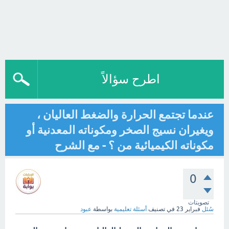
اطرح سؤالاً
عندما تجتمع الحرارة والضغط العاليان ،
ويغيران نسيج الصخر ومكوناته المعدنية أو
مكوناته الكيميائية من ؟ - مع الشرح
0
تصويتات
سُئل
فبراير 23
في تصنيف
أسئلة تعليمية
بواسطة
عبود