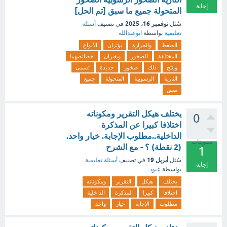
إجابة
المتحولة جميع ما سبق [تم الحل]
نوفمبر 16، 2025
سُئل
في تصنيف
أسئلة
تعليمية
بواسطة
ابوعبدالله
الضغط
والحرارة
يؤثران
الأنواع
المختلفة
الصخور
ويغيران
خصائصهما
وينتج
ذلك
صخور
جديدة
تسمى
النارية
الرسوبية
المتحولة
جميع
سبق
يختلف هيكل التقرير ومكوناته
0
اختلافا كبيرا عن المذكرة
الداخلية..مطلوب الإجابة. خيار واحد.
تصويتات
(2 نقطة) ؟ - مع الشرح
1
أبريل 19
سُئل
في تصنيف
أسئلة تعليمية
إجابة
بواسطة
عبود
يختلف
هيكل
التقرير
ومكوناته
اختلافا
كبيرا
المذكرة
الداخلية
مطلوب
الإجابة
خيار
واحد