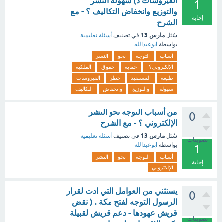
الفيروسات د) سهولة النشر
1
والتوزيع وانخفاض التكاليف ؟ - مع
إجابة
الشرح
مارس 13
سُئل
في تصنيف
أسئلة تعليمية
بواسطة
ابوعبدالله
أسباب
التوجه
نحو
النشر
الإلكتروني؟
حماية
حقوق
الملكية
طبيعة
المستفيد
خطر
الفيروسات
سهولة
والتوزيع
وانخفاض
التكاليف
من أسباب التوجه نحو النشر
0
الإلكتروني ؟ - مع الشرح
مارس 13
سُئل
في تصنيف
أسئلة تعليمية
تصويتات
بواسطة
ابوعبدالله
1
أسباب
التوجه
نحو
النشر
إجابة
الإلكتروني
يستثني من العوامل التي ادت لقرار
0
الرسول التوجه لفتح مكة . ( نقض
قريش عهودها - دعم قريش لقبيلة
تصويتات