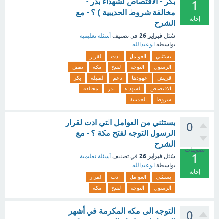
بكر - الاقتصاص لشهداء بدر -
1
مخالفة شروط الحديبية ) ؟ - مع
إجابة
الشرح
فبراير 26
سُئل
في تصنيف
أسئلة تعليمية
بواسطة
ابوعبدالله
يستثني
العوامل
ادت
لقرار
الرسول
التوجه
لفتح
مكة
نقض
قريش
عهودها
دعم
لقبيلة
بكر
الاقتصاص
لشهداء
بدر
مخالفة
شروط
الحديبية
يستثني من العوامل التي ادت لقرار
0
الرسول التوجه لفتح مكة ؟ - مع
الشرح
تصويتات
1
فبراير 26
سُئل
في تصنيف
أسئلة تعليمية
بواسطة
ابوعبدالله
إجابة
يستثني
العوامل
ادت
لقرار
الرسول
التوجه
لفتح
مكة
التوجه الى مكه المكرمة في أشهر
0