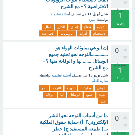
الافتراضية ؟ - مع الشرح
تصويتات
1
أبريل 11
سُئل
في تصنيف
أسئلة تعليمية
بواسطة
عبود
إجابة
الاجابة
نحتاج
إنفاق
الكثير
المال
لاستخدام
أدوات
الروبوتات
الافتراضية
إن الوعي بملوثات الهواء هو
0
..............التوجه نحو تجنيد جميع
الوسائل ....... لها و الوقاية منها ؟ -
تصويتات
مع الشرح
1
يونيو 15
سُئل
في تصنيف
أسئلة تعليمية
بواسطة
إجابة
منارة العلم
الوعي
بملوثات
الهواء
التوجه
نحو
تجنيد
جميع
الوسائل
لها
الوقاية
منها
ما من أسباب التوجه نحو النشر
0
الإلكتروني؟ أ) حماية حقوق الملكية
ب) طبيعة المستفيد ج) خطر
تصويتات