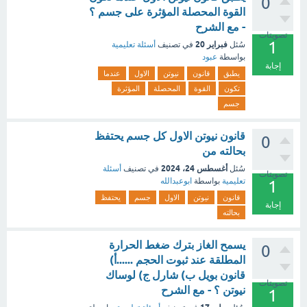
0
القوة المحصلة المؤثرة على جسم ؟
- مع الشرح
تصويتات
1
فبراير 20
سُئل
في تصنيف
أسئلة تعليمية
بواسطة
عبود
إجابة
يطبق
قانون
نيوتن
الاول
عندما
تكون
القوة
المحصلة
المؤثرة
جسم
قانون نيوتن الاول كل جسم يحتفظ
0
بحالته من
أغسطس 24، 2024
سُئل
في تصنيف
أسئلة
تصويتات
تعليمية
بواسطة
ابوعبدالله
1
قانون
نيوتن
الاول
جسم
يحتفظ
إجابة
بحالته
يسمح الغاز بترك ضغط الحرارة
0
المطلقة عند ثبوت الحجم ......أ)
قانون بويل ب) شارل ج) لوساك
تصويتات
نيوتن ؟ - مع الشرح
1