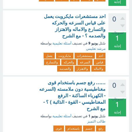
إجابة
احد مستشعرات مايكروبت يعمل
0
على قياس السرعه والحركه
والتسارع والاماله والاهتزاز
تصويتات
والصدمه ؟ - مع الشرح
1
يونيو 9
سُئل
في تصنيف
أسئلة تعليمية
بواسطة
إجابة
مرشد تعليمي
احد
مستشعرات
مايكروبت
يعمل
قياس
السرعه
والحركه
والتسارع
والاماله
والاهتزاز
والصدمه
…… رفع جسم باستخدام قوى
0
مغناطيسية دون ملامسته (السرعه
- الكهرباء الساكنة - الرفع
تصويتات
المغناطيسي - القوة - الذائبة ) ؟ -
1
مع الشرح
إجابة
يونيو 1
سُئل
في تصنيف
أسئلة تعليمية
بواسطة
طالب التميز
رفع
جسم
باستخدام
قوى