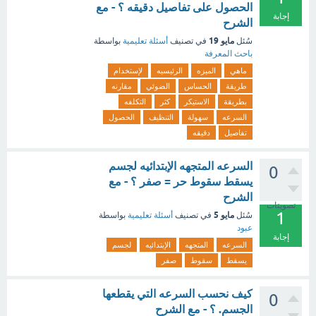
الحصول على تفاصيل دقيقه ؟ - مع
إجابة
الشرح
مايو 19
سُئل
في تصنيف
أسئلة تعليمية
بواسطة
باحث المعرفة
ماهي
الميزه
الرئيسيه
لإستخدام
طريقة
الحساس
الضوئي
مقارنه
بطريقة
الاستيكر
كثر
التكلفه
السرعه
سهولة
التنظيف
الحصول
تفاصيل
دقيقه
السرعه المتجهه الإبتدائيه لجسم
0
يسقط سقوط حر = صفر ؟ - مع
الشرح
تصويتات
1
مايو 5
سُئل
في تصنيف
أسئلة تعليمية
بواسطة
عبود
إجابة
السرعه
المتجهه
الإبتدائيه
لجسم
يسقط
سقوط
صفر
كيف نحسب السرعه التي يقطعها
0
الجسم. ؟ - مع الشرح