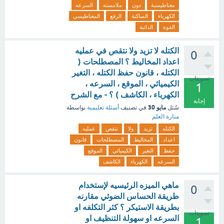
مغناطيسية
دون
ملامسته
السرعه
الكهرباء
الساكنة
الرفع
المغناطيسي
القوة
الذائبة
الكتله لا تزيد ولا نتقص في عمليه
0
اعداد المخاليط ؟ المصطلحات (
الكتله ، قانون حفظ الكتله ، التغير
تصويتات
الكيميائي ، الموقع ، السرعه ،
1
الكهرباء ، الكاشف ) ؟ - مع الشرح
إجابة
مايو 30
سُئل
في تصنيف
أسئلة تعليمية
بواسطة
منارة العلم
الكتله
تزيد
ولا
نتقص
عمليه
اعداد
المخاليط
المصطلحات
قانون
حفظ
التغير
الكيميائي
الموقع
السرعه
الكهرباء
الكاشف
ماهي الميزه الرئيسيه لإستخدام
0
طريقة الحساس الضوئي مقارنه
بطريقة الاستيكر ؟ كثر التكلفه او
تصويتات
السرعه او سهولة التنظيف او
1