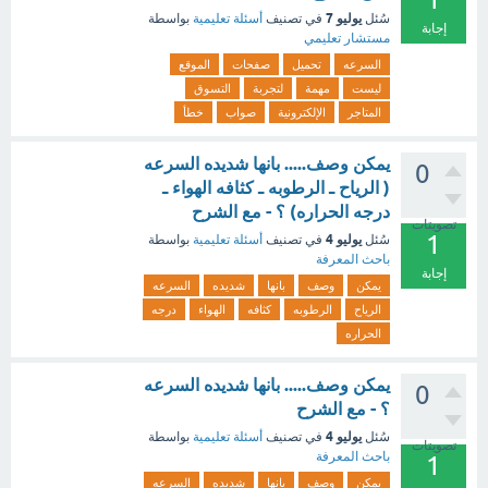
يوليو 7
سُئل
في تصنيف
أسئلة تعليمية
بواسطة
إجابة
مستشار تعليمي
السرعه
تحميل
صفحات
الموقع
ليست
مهمة
لتجربة
التسوق
المتاجر
الإلكترونية
صواب
خطأ
يمكن وصف..... بانها شديده السرعه
0
( الرياح ـ الرطوبه ـ كثافه الهواء ـ
درجه الحراره) ؟ - مع الشرح
تصويتات
1
يوليو 4
سُئل
في تصنيف
أسئلة تعليمية
بواسطة
باحث المعرفة
إجابة
يمكن
وصف
بانها
شديده
السرعه
الرياح
الرطوبه
كثافه
الهواء
درجه
الحراره
يمكن وصف..... بانها شديده السرعه
0
؟ - مع الشرح
يوليو 4
سُئل
في تصنيف
أسئلة تعليمية
بواسطة
تصويتات
باحث المعرفة
1
يمكن
وصف
بانها
شديده
السرعه