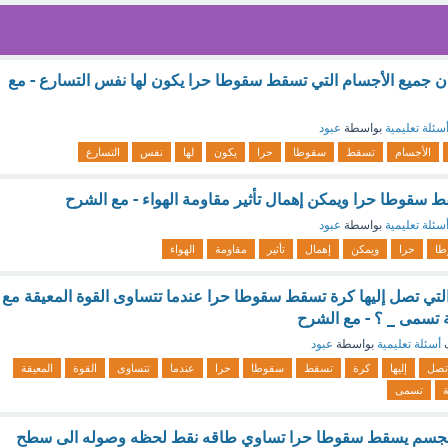
 أن جميع الأجسام التي تسقط سقوطا حرا يكون لها نفس التسارع - مع
سئلة تعليمية
بواسطة
عبود
الأجسام
تسقط
سقوطا
حرا
يكون
لها
نفس
التسارع
قط سقوطا حرا ويمكن إهمال تأثير مقاومة الهواء - مع الشرح
سئلة تعليمية
بواسطة
عبود
ا
حرا
ويمكن
إهمال
تأثير
مقاومة
الهواء
لتي تصل إليها كرة تسقط سقوطا حرا عندما تتساوى القوة المعيقة مع
ة تسمى _ ؟ - مع الشرح
ف
أسئلة تعليمية
بواسطة
عبود
تصل
إليها
كرة
تسقط
سقوطا
حرا
عندما
تتساوى
القوة
المعيقة
ة
تسمى
ه لجسم يسقط سقوطا حرا تساوي طاقه نقط لحظه وصوله الى سطح