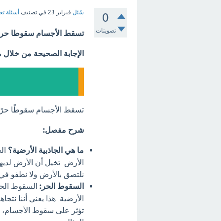
سُئل
فبراير 23
في تصنيف
أسئلة تع
0
تصويتات
تسقط الأجسام سقوطا حرا 
الإجابة الصحيحة من خلال 
تسقط الأجسام سقوطًا حرًا
شرح مفصل:
ما هي الجاذبية الأرضية؟
الج
الأرض. تخيل أن الأرض لديه
نلتصق بالأرض ولا نطفو في ا
السقوط الحر:
السقوط الحر
الأرضية. هذا يعني أننا نتج
تؤثر على سقوط الأجسام، و