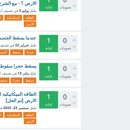
الارض ؟ - مع الشرح
تصويتات
إجابة
يوليو 3
سُئل
في تصنيف
أس
الطاقه
الميكانيكيه
ل
الارض
عندما يسقط الجسم س
1
0
فبراير 22
سُئل
في تصنيف
تصويتات
إجابة
عندما
يسقط
الجس
يسقط حجرا سقوطا حرا فإن 
1
0
يناير 15
سُئل
في تصنيف
أ
تصويتات
إجابة
يسقط
حجرا
سقوط
الطاقه الميكانيكي
1
0
الارض [تم الحل]
تصويتات
إجابة
سبتمبر 22، 2025
سُئل
في
الطاقه
الميكانيكيه
ل
الارض