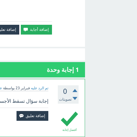
1
إجابة وحدة
تم الرد عليه
فبراير 23
بواسطة
عب
0
تصويتات
إجابة سؤال تسقط الأجسام
أفضل إجابة