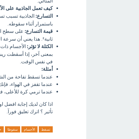
المثالي.
كيف تعمل الجاذبية على ال
التسارع:
الجاذبية تسبب تسا
باستمرار أثناء سقوطه.
قيمة التسارع:
ثانية². هذا يعني أن سرعة الجسم تزداد بمقدار 9.8 متر في الثانية كل ثانية من السقوط.
الكتلة لا تؤثر:
الأجسام ذات ا
بمعنى آخر، إذا أسقطت ريش
في نفس الوقت.
أمثلة:
عندما تسقط تفاحة من الشج
عندما تقفز في الهواء، فإنك
عندما ترمي كرة للأعلى، فإ
اذا كان لديك إجابة افضل 
تأثير ؟ اترك تعليق فورآ.
تسقط
الأجسام
سقوطا
ح