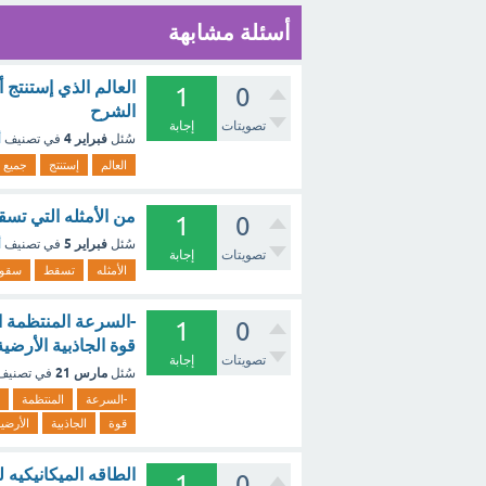
أسئلة مشابهة
العالم الذي إستنتج
1
0
الشرح
تصويتات
إجابة
فبراير 4
سُئل
في تصنيف
أ
العالم
إستنتج
جميع
من الأمثله التي تس
1
0
فبراير 5
سُئل
في تصنيف
أ
تصويتات
إجابة
الأمثله
تسقط
سقوط
-السرعة المنتظمة ا
1
0
قوة الجاذبية الأرضي
تصويتات
إجابة
مارس 21
سُئل
في تصني
-السرعة
المنتظمة
قوة
الجاذبية
الأرضي
الطاقه الميكانيكي
1
0