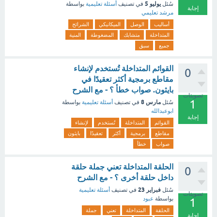
يوليو 5
سُئل
في تصنيف
أسئلة تعليمية
بواسطة
إجابة
مرشد تعليمي
أساليب
الوصل
الميكانيكي
الشرائح
المتداخلة
متشابك
المضغوطة
المنية
جميع
سبق
القوائم المتداخلة تُستخدم لإنشاء
0
مقاطع برمجية أكثر تعقيدًا في
بايثون. صواب خطأ ؟ - مع الشرح
تصويتات
1
مارس 8
سُئل
في تصنيف
أسئلة تعليمية
بواسطة
ابوعبدالله
إجابة
القوائم
المتداخلة
تُستخدم
لإنشاء
مقاطع
برمجية
أكثر
تعقيدًا
بايثون
صواب
خطأ
الحلقة المتداخلة تعني جملة حلقة
0
داخل حلقة أخرى ؟ - مع الشرح
فبراير 23
سُئل
في تصنيف
أسئلة تعليمية
تصويتات
بواسطة
عبود
1
الحلقة
المتداخلة
تعني
جملة
إجابة