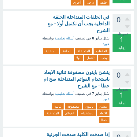
حلقة
داخل
أخرى
في الحلقات المتداخلة الحلقة
0
الداخلية يجب أن تكتمل أولا - مع
الشرح
تصويتات
1
يناير 8
سُئل
في تصنيف
أسئلة تعليمية
بواسطة
عبود
إجابة
الحلقات
المتداخلة
الحلقة
الداخلية
يجب
تكتمل
أولا
ينشئ بايثون مصفوفة ثنائية الابعاد
0
باستخدام القوائم المتداخلة صح ام
خطا - مع الشرح
تصويتات
1
يناير 7
سُئل
في تصنيف
أسئلة تعليمية
بواسطة
عبود
إجابة
ينشئ
بايثون
مصفوفة
ثنائية
الابعاد
باستخدام
القوائم
المتداخلة
خطا
إذا صدقت الكلية صدقت الجزئية