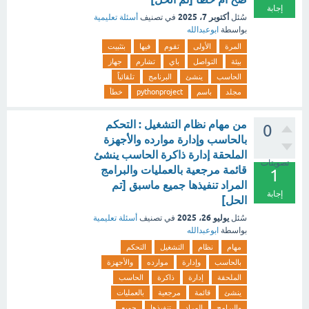
إجابة
أكتوبر 7، 2025
سُئل
في تصنيف
أسئلة تعليمية
بواسطة
ابوعبدالله
المرة
الأولى
تقوم
فيها
بتثبيت
بيئة
التواصل
باي
تشارم
جهاز
الحاسب
ينشئ
البرنامج
تلقائياً
مجلد
باسم
pythonproject
خطأ
من مهام نظام التشغيل : التحكم
0
بالحاسب وإدارة موارده والأجهزة
الملحقة إدارة ذاكرة الحاسب ينشئ
تصويتات
قائمة مرجعية بالعمليات والبرامج
1
المراد تنفيذها جميع ماسبق [تم
إجابة
الحل]
يوليو 26، 2025
سُئل
في تصنيف
أسئلة تعليمية
بواسطة
ابوعبدالله
مهام
نظام
التشغيل
التحكم
بالحاسب
وإدارة
موارده
والأجهزة
الملحقة
إدارة
ذاكرة
الحاسب
ينشئ
قائمة
مرجعية
بالعمليات
والبرامج
المراد
تنفيذها
جميع