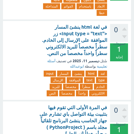
الابعاد
باستخدام
القوائم
المتداخلة
خطا
في لغة html ينشئ المسار
0
<"input type = "text> زر
الموافقة على الإرسال إلى الخادم.
تصويتات
سطراً مخصصاً للبريد الالكتروني
1
سطراً واحداً مخصصاَ من النص.
إجابة
ديسمبر 11، 2025
سُئل
في تصنيف
أسئلة
تعليمية
بواسطة
ابوعبدالله
لغة
html
ينشئ
المسار
input
type
text
الموافقة
الإرسال
الخادم
سطراً
مخصصاً
للبريد
الالكتروني
واحداً
مخصصاَ
النص
في المرة الأولى التي تقوم فيها
0
بتثبيت بيئة التواصل باي تشارم على
جهاز الحاسب ينشئ البرنامج تلقائياً
تصويتات
مجلد باسم ( PythonProject )
1
صح أم خطأ [تم الحل]