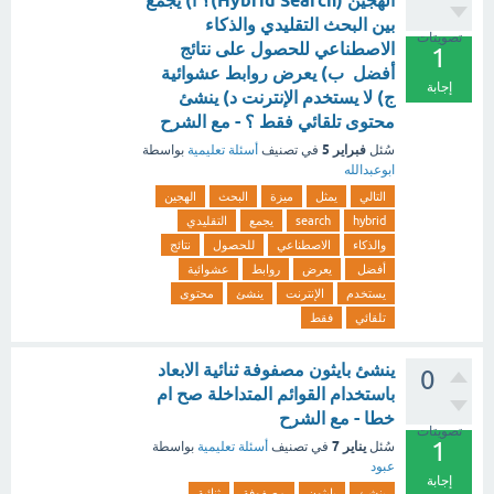
الهجين (Hybrid Search)؟ أ) يجمع
بين البحث التقليدي والذكاء
تصويتات
الاصطناعي للحصول على نتائج
1
أفضل ب) يعرض روابط عشوائية
إجابة
ج) لا يستخدم الإنترنت د) ينشئ
محتوى تلقائي فقط ؟ - مع الشرح
فبراير 5
سُئل
في تصنيف
أسئلة تعليمية
بواسطة
ابوعبدالله
التالي
يمثل
ميزة
البحث
الهجين
hybrid
search
يجمع
التقليدي
والذكاء
الاصطناعي
للحصول
نتائج
أفضل
يعرض
روابط
عشوائية
يستخدم
الإنترنت
ينشئ
محتوى
تلقائي
فقط
ينشئ بايثون مصفوفة ثنائية الابعاد
0
باستخدام القوائم المتداخلة صح ام
خطا - مع الشرح
تصويتات
1
يناير 7
سُئل
في تصنيف
أسئلة تعليمية
بواسطة
عبود
إجابة
ينشئ
بايثون
مصفوفة
ثنائية