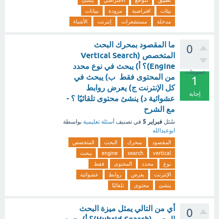
تطبيق
للواقع
الافتراضي
ينشئ
بيئات
افتراضية
مزودة
ببيانات
مدخلة
مستشعرات
إنترنت
الأشياء
ما المقصود بمحرك البحث
0
المتخصص (Vertical Search
Engine)؟ أ) يبحث في نوع محدد
تصويتات
من المحتوى فقط ب) يبحث في
1
كل الإنترنت ج) يعرض روابط
إجابة
عشوائية د) ينشئ محتوى تلقائيًا ؟ -
مع الشرح
فبراير 5
سُئل
في تصنيف
أسئلة تعليمية
بواسطة
ابوعبدالله
المقصود
بمحرك
البحث
المتخصص
vertical
search
engine
يبحث
نوع
محدد
المحتوى
فقط
الإنترنت
يعرض
روابط
عشوائية
ينشئ
محتوى
تلقائيًا
أي من التالي يمثل ميزة البحث
0