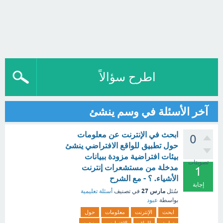
اطرح سؤالاً
آخر الأسئلة في وسم ينشئ
ابحث في الإنترنت عن معلومات
0
حول تطبيق للواقع الافتراضي ينشئ
بيئات افتراضية مزودة ببيانات
تصويتات
مدخلة من مستشعرات إنترنت
1
الأشياء. ؟ - مع الشرح
إجابة
مارس 27
سُئل
في تصنيف
أسئلة تعليمية
بواسطة
عبود
ابحث
الإنترنت
معلومات
حول