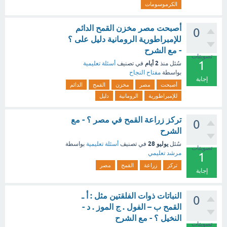
الكرموسومات
أصبحت مصر مخزن القمح الدائم
0
للإمبراطورية الرومانية دليل على ؟
- مع الشرح
تصويتات
1
2 أيام
سُئل
منذ
في تصنيف
أسئلة تعليمية
بواسطة
مفتاح النجاح
إجابة
أصبحت
مصر
مخزن
القمح
الدائم
للإمبراطورية
الرومانية
دليل
تركز زراعة القمح في مصر ؟ - مع
0
الشرح
يوليو 28
سُئل
في تصنيف
أسئلة تعليمية
بواسطة
تصويتات
مرشد تعليمي
1
تركز
زراعة
القمح
مصر
إجابة
النباتات ذوات الفلقتين مثل : أ ـ
0
القمح ب – الفول . ج الموز . د -
النخيل ؟ - مع الشرح
تصويتات