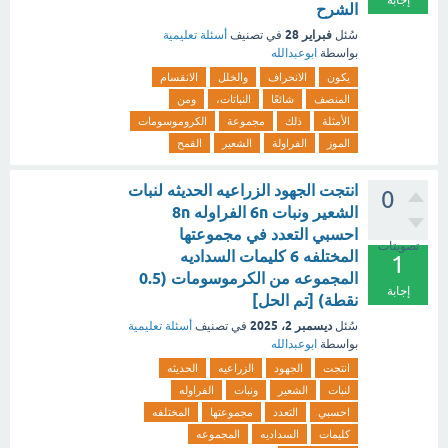
إجابة
الشرح
فبراير 28
سُئل
في تصنيف
أسئلة تعليمية
بواسطة
ابوعبدالله
يكون
الانحراف
والخلل
الانقسام
المنصف
شائعًا
النباتات،
ومن
الأمثلة
ذلك
مجموعة
الكروموسومات
الموز
الفراولة
الشعير
القمح
انتجت الجهود الزراعيه الحديثه لنبات
0
الشعير ونبات 6n الفراوله 8n
احسبي التعدد في مجموعتها
تصويتات
المختلفه 6 كليمات السداديه
1
المجموعه من الكرموسومات (0.5
إجابة
نقطة) [تم الحل]
ديسمبر 2، 2025
سُئل
في تصنيف
أسئلة تعليمية
بواسطة
ابوعبدالله
انتجت
الجهود
الزراعيه
الحديثه
لنبات
الشعير
ونبات
الفراوله
احسبي
التعدد
مجموعتها
المختلفه
كليمات
السداديه
المجموعه