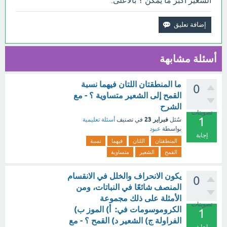
الشعير أكبر ما يمكن ؟ بالأعلى.
أسئلة مشابهة
ما المنطقتان اللتان فيهما نسبة
0
القمح إلى الشعير متساوية ؟ - مع
الشرح
تصويتات
1
فبراير 23
سُئل
في تصنيف
أسئلة تعليمية
بواسطة
عبود
إجابة
المنطقتان
اللتان
فيهما
نسبة
القمح
الشعير
متساوية
يكون الانحراف والخلل في الانقسام
0
المنصف شائعًا في النباتات، ومن
الأمثلة على ذلك مجموعة
تصويتات
الكروموسومات في: أ) الموز ب)
1
الفراولة ج) الشعير د) القمح ؟ - مع