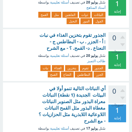
1
يوليو 20
سُئل
في تصنيف
أسئلة تعليمية
بواسطة
أستاذ المناهج
إجابة
النباتات
ذوات
الفلقتين
مثل
القمح
الفول
الموز
النخيل
الجذور تقوم بتخزين الغذاء في نبات
0
: أ - الجزر . ب - البطاطس ج -
النعناع . د- القمح. ؟ - مع الشرح
تصويتات
1
يوليو 20
سُئل
في تصنيف
أسئلة تعليمية
بواسطة
طالب التميز
إجابة
الجذور
تقوم
بتخزين
الغذاء
نبات
الجزر
البطاطس
النعناع
القمح
أي النباتات التالية تنمو أولا في
0
البيئات الجديدة (1 نقطة) النباتات
معراة البذور مثل الصنوبر النباتات
تصويتات
مغطاة البذور مثل القمح النباتات
1
اللاوعائية اللابذرية مثل الحزازيات ؟
إجابة
- مع الشرح
يوليو 17
سُئل
في تصنيف
أسئلة تعليمية
بواسطة