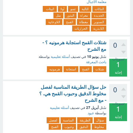
معلمة الأجيال
النباتات
التالية
تنمو
أولا
البيئات
الجديدة
معراة
البذور
مثل
الصنوبر
مغطاة
القمح
اللاوعائية
اللابذرية
الحزازيات
شتلات القمح استجابة هرمونيه ؟ -
0
مع الشرح
يونيو 10
سُئل
في تصنيف
أسئلة تعليمية
بواسطة
تصويتات
باحث المعرفة
1
شتلات
القمح
استجابة
هرمونيه
إجابة
حل سؤال الطريقة المناسبة لفصل
0
مخلوط الدقيق وحبوب القمح هي. ؟
- مع الشرح
تصويتات
1
أبريل 27
سُئل
في تصنيف
أسئلة تعليمية
بواسطة
عبود
إجابة
سؤال
الطريقة
المناسبة
لفصل
مخلوط
الدقيق
وحبوب
القمح