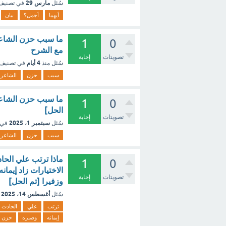
مارس 29
سُئل
في تصني
أيهما
أجمل؟
بيان
ما سبب حزن الشاعر 
1
0
مع الشرح
تصويتات
إجابة
4 أيام
سُئل
منذ
في تصنيف
سبب
حزن
الشاعر
ما سبب حزن الشاعر 
1
0
الحل]
تصويتات
إجابة
سبتمبر 1، 2025
سُئل
في 
سبب
حزن
الشاعر
ماذا ترتب علي الحا
1
0
الاختيارات زاد إيم
تصويتات
إجابة
وزفيرا [تم الحل]
أغسطس 14، 2025
سُئل
ترتب
علي
الحادث
إيمانه
وصبره
حزن