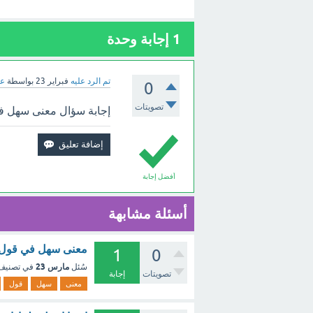
1
إجابة وحدة
تم الرد عليه
فبراير 23
بواسطة
عب
0
تصويتات
إجابة سؤال معنى سهل ف
أفضل إجابة
أسئلة مشابهة
معنى سهل في قول ا
1
0
مارس 23
سُئل
في تصني
تصويتات
إجابة
معنى
سهل
قول