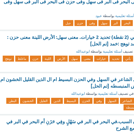
فى البحر فى البر فى سهل وفى حزن فى البحر فى البر فى سهل وفى
سئلة تعليمية
بواسطة
عبود
البحر
البر
سهل
وفى
حزن
جبل
حدد الصحيح فيما يأتي (2 نقطة) تحديد 2 خيارات. معنى سهل: الأرض اللينة معنى حزن :
توهج :خمد [تم الحل]
تصنيف
أسئلة تعليمية
بواسطة
ابوعبدالله
يأتي
تحديد
خيارات
معنى
سهل
الأرض
اللينة
حزن
ماغلظ
توهج
لشاعر في السهل وفي الحزن البسيط ام ال الذين القليل الخشون ام
ض المنبسطه [تم الحل]
في تصنيف
أسئلة تعليمية
بواسطة
ابوعبدالله
الشاعر
السهل
وفي
الحزن
البسيط
الذين
القليل
الخشون
البطن
نبسطه
السبب.في البحر في البر في سَهْلٍ وفِي حَزَنِ أم البحر في البر في
ع الشرح