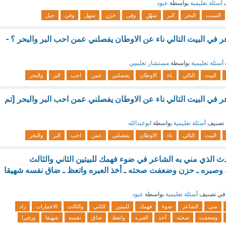
ف
أسئلة تعليمية
بواسطة
عبود
السبب
البحر
البر
سَهْلٍ
وفِي
حَزَنِ
سهل
وفي
جبل
في البيت التالي ناء عن الاوطان يفصلني عمن احب البر والبحر ؟ -
أسئلة تعليمية
بواسطة
مستشار تعليمي
البيت
التالي
ناء
الاوطان
يفصلني
عمن
احب
البر
والبحر
في البيت التالي ناء عن الاوطان يفصلني عمن احب البر والبحر [تم
تصنيف
أسئلة تعليمية
بواسطة
ابوعبدالله
البيت
التالي
ناء
الاوطان
يفصلني
عمن
احب
البر
والبحر
دث الذي مني به الشاعر في ضوء فهمك للبيتين الثاني والثالث
انه وصبره ـ حزن وضعفت صحته ـ أخذ العبره واتعظ ـ ضاق نفسه شهيقا
في تصنيف
أسئلة تعليمية
بواسطة
عبود
مني
الشاعر
ضوء
فهمك
للبيتين
الثاني
والثالث
الاختيارات
زاد
وضعفت
صحته
أخذ
العبره
واتعظ
ضاق
نفسه
شهيقا
وزفيرا