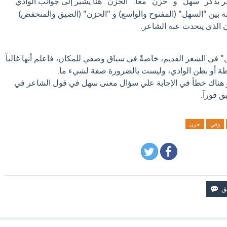
 يذكر "سهل" و "حزن" معاً. "الحزن" هنا يشير إلى جوانب الوادي
ة بين "السهل" (المفتوح والواسع) و "الحزن" (الضيق والمنخفض)
الذي يتحدث عنه الشاعر.
" في الشعر القديم، خاصةً في سياق وصفي للمكان، فاعلم أنها غالباً
طة أو بطن الوادي، وليست بالضرورة صفة لشيء ما.
او هناك خطأ في الإجابة علي سؤال معنى سهل في قول الشاعر في
ق فورآ.
وفي
حزن