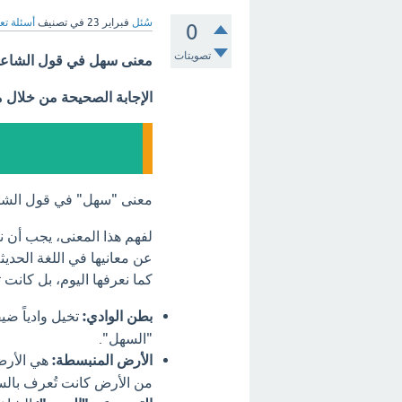
سُئل
فبراير 23
في تصنيف
أسئلة تع
0
تصويتات
معنى سهل في قول الشاع
الإجابة الصحيحة من خلال 
معنى "سهل" في قول الش
لفهم هذا المعنى، يجب أن 
عن معانيها في اللغة الحديث
كما نعرفها اليوم، بل كانت 
بطن الوادي:
تخيل وادياً ضي
"السهل".
الأرض المنبسطة:
هي الأرض 
من الأرض كانت تُعرف بال