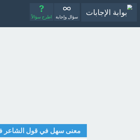
سؤال وإجابة
اطرح سؤالاً
معنى سهل في قول الشاعر ف