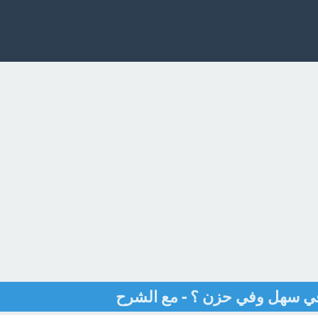
ي سهل وفي حزن ؟ - مع الشرح