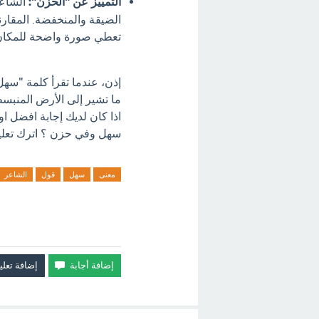
التمييز عن "الحزن":
الشاعر
الضيقة والمنخفضة. المقارن
تعطي صورة واضحة للمكان 
إذن، عندما تقرأ كلمة "سهل
ما تشير إلى الأرض المنبس
اذا كان لديك إجابة افضل 
سهل وفي حزن ؟ اترك تعلي
معنى
سهل
قول
الشاعر