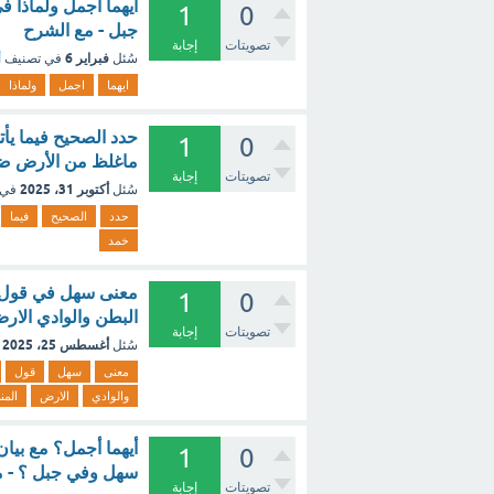
ايهما اجمل ولماذا 
1
0
جبل - مع الشرح
تصويتات
إجابة
فبراير 6
سُئل
في تصنيف
أ
ايهما
اجمل
ولماذا
1
0
ماغلظ من الأرض ضد 
تصويتات
إجابة
أكتوبر 31، 2025
سُئل
في 
حدد
الصحيح
فيما
خمد
معنى سهل في قول ا
1
0
البطن والوادي الار
تصويتات
إجابة
أغسطس 25، 2025
سُئل
معنى
سهل
قول
والوادي
الارض
الم
أيهما أجمل؟ مع بيان 
1
0
سهل وفي جبل ؟ - م
تصويتات
إجابة