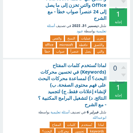
Office والتي تخزن إلى ما يصل
تصويتات
إلى 24 عنصراً صواب خطأ - مع
1
الشرح
إجابة
ديسمبر 31، 2025
سُئل
في تصنيف
أسئلة
تعليمية
بواسطة
عبود
تخزن
عمليات
النسخ
والقص
واللصق
حافظة
microsoft
office
والتي
يصل
عنصراً
صواب
خطأ
لماذا تُستخدم كلمات المفتاح
0
(Keywords) في تحسين محركات
البحث؟ أ) لمساعدة محركات البحث
تصويتات
على فهم محتوى الصفحة. ب)
1
لإنشاء إعلانات فقط. ج) لتجميد
إجابة
النتائج. د) لتشغيل البرامج المكتبية ؟
- مع الشرح
فبراير 6
سُئل
في تصنيف
أسئلة تعليمية
بواسطة
ابوعبدالله
لماذا
تُستخدم
كلمات
المفتاح
keywords
تحسين
محركات
البحث؟