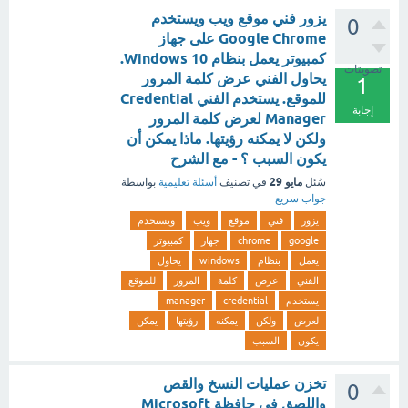
يزور فني موقع ويب ويستخدم
0
Google Chrome على جهاز
كمبيوتر يعمل بنظام Windows 10.
تصويتات
يحاول الفني عرض كلمة المرور
1
للموقع. يستخدم الفني Credential
إجابة
Manager لعرض كلمة المرور
ولكن لا يمكنه رؤيتها. ماذا يمكن أن
يكون السبب ؟ - مع الشرح
مايو 29
سُئل
في تصنيف
أسئلة تعليمية
بواسطة
جواب سريع
يزور
فني
موقع
ويب
ويستخدم
google
chrome
جهاز
كمبيوتر
يعمل
بنظام
windows
يحاول
الفني
عرض
كلمة
المرور
للموقع
يستخدم
credential
manager
لعرض
ولكن
يمكنه
رؤيتها
يمكن
يكون
السبب
تخزن عمليات النسخ والقص
0
واللصق في حافظة Microsoft