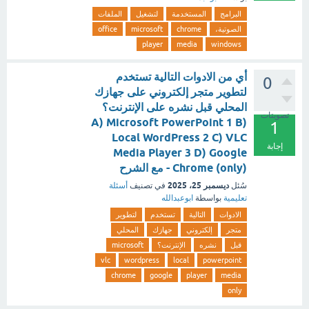
البرامج
المستخدمة
لتشغيل
الملفات
الصوتية،
chrome
microsoft
office
player
media
windows
أي من الادوات التالية تستخدم
0
لتطوير متجر إلكتروني على جهازك
المحلي قبل نشره على الإنترنت؟
تصويتات
A) Microsoft PowerPoint 1 B)
1
Local WordPress 2 C) VLC
إجابة
Media Player 3 D) Google
Chrome (only) - مع الشرح
ديسمبر 25، 2025
سُئل
في تصنيف
أسئلة
تعليمية
بواسطة
ابوعبدالله
الادوات
التالية
تستخدم
لتطوير
متجر
إلكتروني
جهازك
المحلي
قبل
نشره
الإنترنت؟
microsoft
vlc
wordpress
local
powerpoint
chrome
google
player
media
only