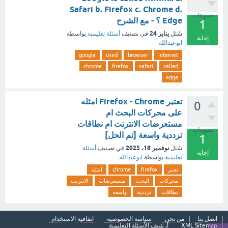
Safari b. Firefox c. Chrome d.
تصويتات
Edge ؟ - مع الشرح
1
يناير 24
سُئل
في تصنيف
أسئلة تعليمية
بواسطة
إجابة
ابوعبدالله
google
used
browser
internet
chrome
firefox
safari
called
edge
تعتبر Firefox - Chrome امثله
0
على محركات البحث ام
مستعرضات الانترنت ام نطاقات
تصويتات
ترددية واسعة [تم الحل]
1
نوفمبر 18، 2025
سُئل
في تصنيف
أسئلة
إجابة
تعليمية
بواسطة
ابوعبدالله
تعتبر
firefox
chrome
امثله
محركات
البحث
مستعرضات
الانترنت
نطاقات
ترددية
واسعة
اتصل بنا
من نحن
سياسة الخصوصية
اتفاقية الاستخدام
XML Sitemap
أرشيف الأسئلة التعليمية