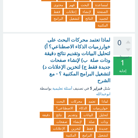
لمساعدة
البحث
فهم
محتوى
الصفحة
لإنشاء
إعلانات
فقط
لتجميد
النتائج
لتشغيل
البرامج
المكتبية
لماذا تعتمد محركات البحث على
0
خوارزميات الذكاء الاصطناعي؟ أ)
لتحليل البيانات وتقديم نتائج دقيقة
تصويتات
وذات صلة ب) لإنشاء صفحات
1
جديدة فقط ج) لتخزين الإعلانات د)
إجابة
لتشغيل البرامج المكتبية ؟ - مع
الشرح
فبراير 5
سُئل
في تصنيف
أسئلة تعليمية
بواسطة
ابوعبدالله
لماذا
تعتمد
محركات
البحث
خوارزميات
الذكاء
الاصطناعي؟
لتحليل
البيانات
وتقديم
نتائج
دقيقة
وذات
صلة
لإنشاء
صفحات
جديدة
فقط
لتخزين
الإعلانات
لتشغيل
البرامج
المكتبية