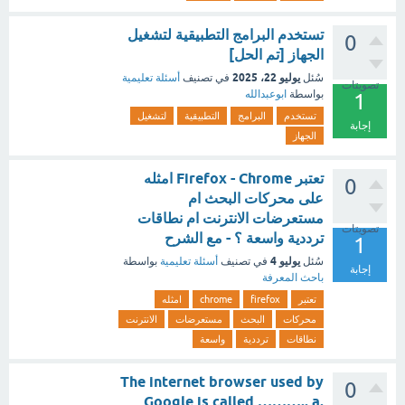
تستخدم البرامج التطبيقية لتشغيل
0
الجهاز [تم الحل]
يوليو 22، 2025
سُئل
في تصنيف
أسئلة تعليمية
تصويتات
بواسطة
ابوعبدالله
1
تستخدم
البرامج
التطبيقية
لتشغيل
إجابة
الجهاز
تعتبر Firefox - Chrome امثله
0
على محركات البحث ام
مستعرضات الانترنت ام نطاقات
تصويتات
ترددية واسعة ؟ - مع الشرح
1
يوليو 4
سُئل
في تصنيف
أسئلة تعليمية
بواسطة
إجابة
باحث المعرفة
تعتبر
firefox
chrome
امثله
محركات
البحث
مستعرضات
الانترنت
نطاقات
ترددية
واسعة
The internet browser used by
0
Google is called ……….. a.