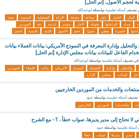
سبة لحجم الأصول. [تم الحل]
 تصنيف
أسئلة تعليمية
بواسطة
ابوعبدالله
المال
العامل
دليل
يساعد
معرفة
الأرباح
التشغيلية
السنوية
معيار
ة
سداد
التزاماتها
طويلة
الأجل
مؤشر
لدرجة
ثقة
الموردين
اماتها
قصيرة
يعطي
تصورًا
حجم
الأصول
الثابتة
بالنسبة
لحجم
التحليل وإدارة المعرفة في النموذج الأمريكي: بيانات العملاء بيانات
دام الفاعل للبيانات بيانات مجلس الإدارة [تم الحل]
في تصنيف
أسئلة تعليمية
بواسطة
ابوعبدالله
والتحليل
وإدارة
المعرفة
النموذج
الأمريكي
بيانات
العملاء
الموردين
اعل
للبيانات
مجلس
الإدارة
نتجات والخدمات من الموردين الخارجيين
تصنيف
أسئلة تعليمية
بواسطة
عبود
ات
والخدمات
الموردين
الخارجيين
تي لا تحتاج إلى مدير يديرها. صواب خطأ . ؟ - مع الشرح
ف
أسئلة تعليمية
بواسطة
عبود
مدير
يديرها
صواب
خطأ