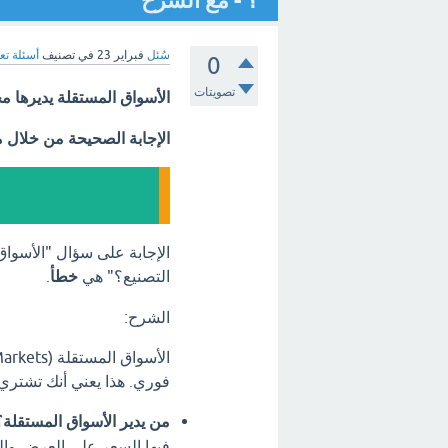
؟ - مع الشرح
سُئل
فبراير 23
في تصنيف
أسئلة تع
0
تصويتات
الأسواق المستقلة يديرها 
الإجابة الصحيحة من خلال 
الإجابة على سؤال "الأسوا
التصنيع؟" هي
خطأ
.
الشرح:
فوري. هذا يعني أنك تشتري أو
من يدير الأسواق المستقلة؟
فيها السعر على العرض والط