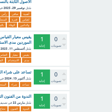
الأصول الثابتة بالن
نوفمبر 29، 2025
سُئل
في
أهمية
صافي
رأس
لقياس
قدرة
المنشأ
والدائنين
الوفاء
بالتز
يقيس معيار القياس و
1
0
الموردين مدى الاستخ
تصويتات
إجابة
أغسطس 11، 2025
سُئل
يقيس
معيار
القياس
مدى
الاستخدام
الف
تساعد على شراء الم
1
0
أكتوبر 13، 2024
سُئل
في 
تصويتات
إجابة
تساعد
شراء
المنتج
الندوة من الفنون ال
1
0
مارس 22
سُئل
في تصني
تصويتات
إجابة
الندوة
الفنون
تحتاج