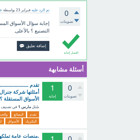
تم الرد عليه
فبراير 23
بواسطة
عب
0
تصويتات
إجابة سؤال الأسواق الم
التصنيع ؟ بالأعلى.
أفضل إجابة
أسئلة مشابهة
تقدم ................
1
0
أمثلتها شركة جنرال 
تصويتات
إجابة
الأسواق المستقلة ؟
مارس 1
سُئل
في تصنيف
تقدم
البضائع
والخد
اليكتريك
الأسواق
ل
.منصات عامة تملكها
1
0