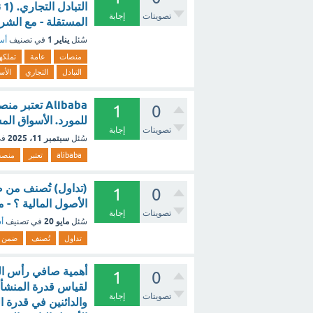
ا
تصويتات
إجابة
المستقلة - مع الشر
يناير 1
سُئل
في تصنيف
أسئ
منصات
عامة
تملكها
التبادل
التجاري
الأس
1
0
للمورد. الأسواق الم
تصويتات
إجابة
سبتمبر 11، 2025
سُئل
في
alibaba
تعتبر
منصة
(تداول) تُصنف من ضم
1
0
الأصول المالية ؟ - 
تصويتات
إجابة
مايو 20
سُئل
في تصنيف
أس
تداول
تُصنف
ضمن
أهمية صافي رأس الما
1
0
لقياس قدرة المنشأة
تصويتات
إجابة
والدائنين في قدرة ا