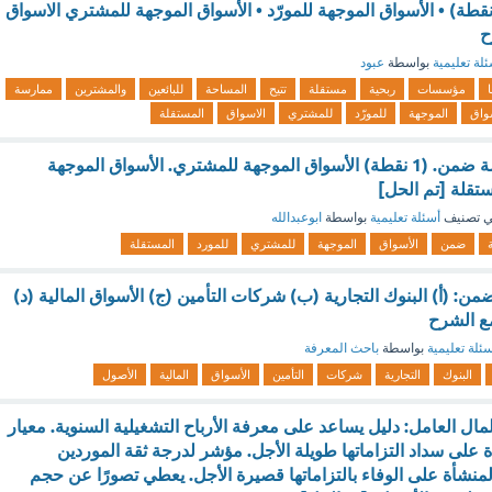
لتبادل التجاري. (1 نقطة) • الأسواق الموجهة للمورّد • الأسواق الموجهة للمشتري الاسواق
ح
لة تعليمية
بواسطة
عبود
مؤسسات
ربحية
مستقلة
تتيح
المساحة
للبائعين
والمشترين
ممارسة
واق
الموجهة
للمورّد
للمشتري
الاسواق
المستقلة
Alibaba تعتبر منصة ضمن. (1 نقطة) الأسواق الموجهة للمشتري. الأسواق الموجهة
ستقلة [تم الحل]
 تصنيف
أسئلة تعليمية
بواسطة
ابوعبدالله
ضمن
الأسواق
الموجهة
للمشتري
للمورد
المستقلة
ن: (أ) البنوك التجارية (ب) شركات التأمين (ج) الأسواق المالية (د)
مع الشرح
ئلة تعليمية
بواسطة
باحث المعرفة
البنوك
التجارية
شركات
التأمين
الأسواق
المالية
الأصول
ل العامل: دليل يساعد على معرفة الأرباح التشغيلية السنوية. معيار
 على سداد التزاماتها طويلة الأجل. مؤشر لدرجة ثقة الموردين
لمنشأة على الوفاء بالتزاماتها قصيرة الأجل. يعطي تصورًا عن حجم