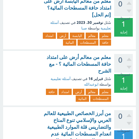
معلم من معالم اليابسة أرض على
0
امتداد حافة المسطحات المائية؟
[تم الحل]
تصويتات
1
نوفمبر 30، 2023
سُئل
في تصنيف
أسئلة
تعليمية
بواسطة
صبا
إجابة
معلم
معالم
اليابسة
أرض
امتداد
حافة
المسطحات
المائية
معلم من معالم أرض على امتداد
0
حافة المسطحات المائية ؟ - مع
الشرح
تصويتات
1
فبراير 16
سُئل
في تصنيف
أسئلة تعليمية
بواسطة
ابوعبدالله
إجابة
معلم
معالم
أرض
امتداد
حافة
المسطحات
المائية
من أبرز الخصائص الطبيعية للعالم
0
العربي والإسلامي تنوع المناخ
والتضاريس قلة الموارد الطبيعية
تصويتات
انعدام المسطحات المائية عدم
1