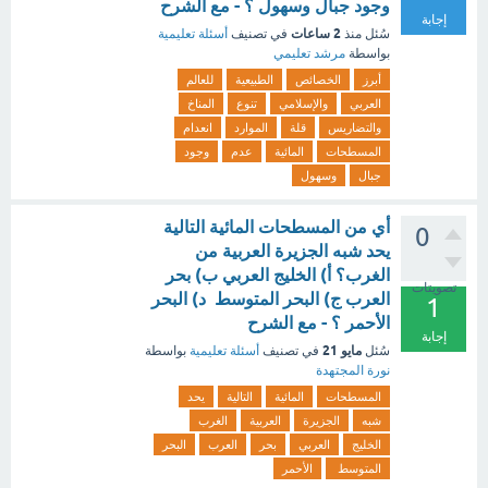
وجود جبال وسهول ؟ - مع الشرح
إجابة
2 ساعات
سُئل
منذ
في تصنيف
أسئلة تعليمية
بواسطة
مرشد تعليمي
أبرز
الخصائص
الطبيعية
للعالم
العربي
والإسلامي
تنوع
المناخ
والتضاريس
قلة
الموارد
انعدام
المسطحات
المائية
عدم
وجود
جبال
وسهول
أي من المسطحات المائية التالية
0
يحد شبه الجزيرة العربية من
الغرب؟ أ) الخليج العربي ب) بحر
تصويتات
العرب ج) البحر المتوسط د) البحر
1
الأحمر ؟ - مع الشرح
إجابة
مايو 21
سُئل
في تصنيف
أسئلة تعليمية
بواسطة
نورة المجتهدة
المسطحات
المائية
التالية
يحد
شبه
الجزيرة
العربية
الغرب
الخليج
العربي
بحر
العرب
البحر
المتوسط
الأحمر