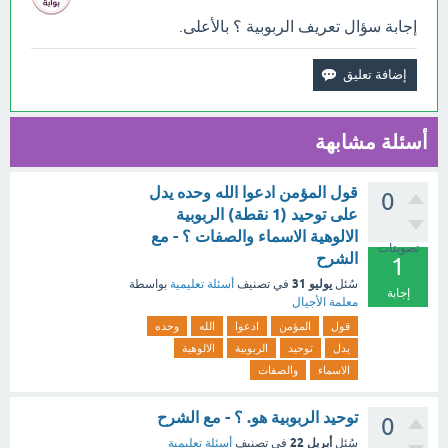
إجابة سؤال تعريف الربوبية ؟ بالأعلى.
أسئلة مشابهة
قول المؤمن ادعوا الله وحده يدل
0
على توحيد (1 نقطة) الربوبية
الالوهية الاسماء والصفات ؟ - مع
تصويتات
الشرح
1
يوليو 31
سُئل
في تصنيف
أسئلة تعليمية
بواسطة
إجابة
معلمة الأجيال
قول
المؤمن
ادعوا
الله
وحده
يدل
توحيد
الربوبية
الالوهية
الاسماء
والصفات
توحيد الربوبية هو. ؟ - مع الشرح
0
أبريل 22
سُئل
في تصنيف
أسئلة تعليمية