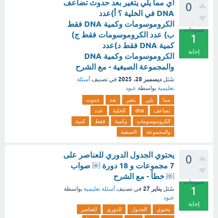
أي مما يلي يتغير بعد حدوث تضاعف
0
DNA في الخلية ؟ أ)عدد
الكروموسومات وكمية DNA فقط
تصويتات
ب) عدد الكروموسومات فقط ج)
1
كمية DNA فقط د)عدد
إجابة
الكروموسومات وكمية DNA
والمجموعة الصبغية - مع الشرح
ديسمبر 28، 2025
سُئل
في تصنيف
أسئلة
تعليمية
بواسطة
عبود
مما
يلي
يتغير
بعد
حدوث
تضاعف
dna
الخلية
عدد
الكروموسومات
وكمية
فقط
كمية
والمجموعة
الصبغية
يحتوي الجدول الدوري للعناصر على
0
7 مجموعات و 18 دورة ￼ صواب
￼ خطأ - مع الشرح
تصويتات
1
يناير 27
سُئل
في تصنيف
أسئلة تعليمية
بواسطة
عبود
إجابة
يحتوي
الجدول
الدوري
للعناصر