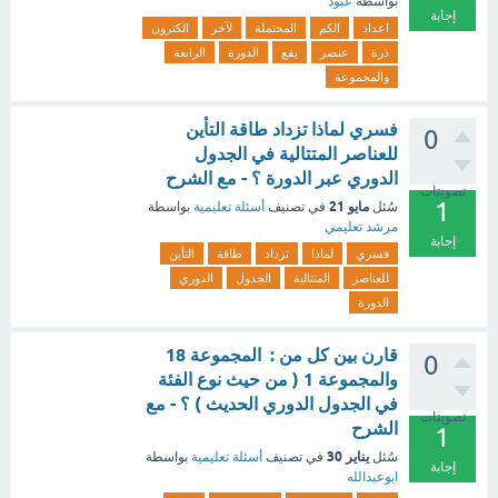
بواسطة
عبود
إجابة
اعداد
الكم
المحتملة
لآخر
الكترون
ذرة
عنصر
يقع
الدورة
الرابعة
والمجموعة
فسري لماذا تزداد طاقة التأين
0
للعناصر المتتالية في الجدول
الدوري عبر الدورة ؟ - مع الشرح
تصويتات
1
مايو 21
سُئل
في تصنيف
أسئلة تعليمية
بواسطة
مرشد تعليمي
إجابة
فسري
لماذا
تزداد
طاقة
التأين
للعناصر
المتتالية
الجدول
الدوري
الدورة
قارن بين كل من : المجموعة 18
0
والمجموعة 1 ( من حيث نوع الفئة
في الجدول الدوري الحديث ) ؟ - مع
تصويتات
الشرح
1
يناير 30
سُئل
في تصنيف
أسئلة تعليمية
بواسطة
إجابة
ابوعبدالله