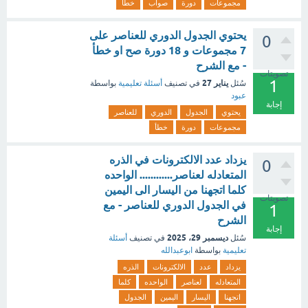
مجموعات
دورة
صواب
خطأ
يحتوي الجدول الدوري للعناصر على
0
7 مجموعات و 18 دورة صح او خطأ
- مع الشرح
تصويتات
1
يناير 27
سُئل
في تصنيف
أسئلة تعليمية
بواسطة
عبود
إجابة
يحتوي
الجدول
الدوري
للعناصر
مجموعات
دورة
خطأ
يزداد عدد الالكترونات في الذره
0
المتعادله لعناصر............ الواحده
كلما اتجهنا من اليسار الى اليمين
تصويتات
في الجدول الدوري للعناصر - مع
1
الشرح
إجابة
ديسمبر 29، 2025
سُئل
في تصنيف
أسئلة
تعليمية
بواسطة
ابوعبدالله
يزداد
عدد
الالكترونات
الذره
المتعادله
لعناصر
الواحده
كلما
اتجهنا
اليسار
اليمين
الجدول