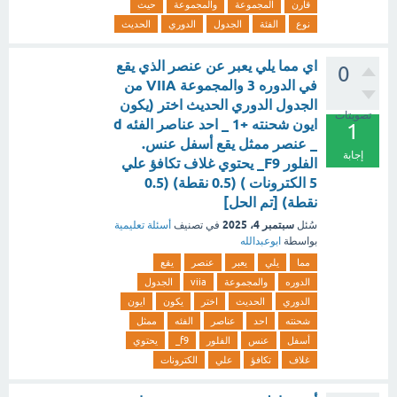
قارن
المجموعة
والمجموعة
حيث
نوع
الفئة
الجدول
الدوري
الحديث
اي مما يلي يعبر عن عنصر الذي يقع
0
في الدوره 3 والمجموعة VIIA من
الجدول الدوري الحديث اختر (يكون
تصويتات
ايون شحنته +1 _ احد عناصر الفئه d
1
_ عنصر ممثل يقع أسفل عنس.
إجابة
الفلور F9_ يحتوي غلاف تكافؤ علي
5 الكترونات ) (0.5 نقطة) (0.5
نقطة) [تم الحل]
سبتمبر 4، 2025
سُئل
في تصنيف
أسئلة تعليمية
بواسطة
ابوعبدالله
مما
يلي
يعبر
عنصر
يقع
الدوره
والمجموعة
viia
الجدول
الدوري
الحديث
اختر
يكون
ايون
شحنته
احد
عناصر
الفئه
ممثل
أسفل
عنس
الفلور
f9_
يحتوي
غلاف
تكافؤ
علي
الكترونات