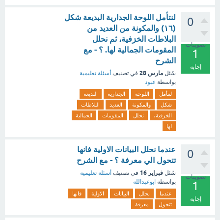
لنتأمل اللوحة الجدارية البديعة شكل
0
(١٦) والمكونة من العديد من
البلاطات الخزفية، ثم نحلل
تصويتات
المقومات الجمالية لها. ؟ - مع
1
الشرح
إجابة
مارس 28
سُئل
في تصنيف
أسئلة تعليمية
بواسطة
عبود
لنتأمل
اللوحة
الجدارية
البديعة
شكل
والمكونة
العديد
البلاطات
الخزفية،
نحلل
المقومات
الجمالية
لها
عندما نحلل البيانات الاولية فانها
0
تتحول الي معرفة ؟ - مع الشرح
فبراير 16
سُئل
في تصنيف
أسئلة تعليمية
تصويتات
بواسطة
ابوعبدالله
1
عندما
نحلل
البيانات
الاولية
فانها
إجابة
تتحول
معرفة