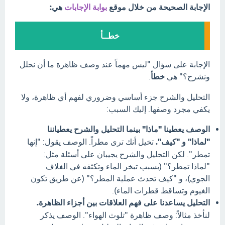
الإجابة الصحيحة من خلال موقع
بوابة الإجابات
هي:
خطــأ
الإجابة على سؤال "ليس مهماً عند وصف ظاهرة ما أن نحلل
ونشرح؟" هي
خطأ
.
التحليل والشرح جزء أساسي وضروري لفهم أي ظاهرة، ولا
يكفي مجرد وصفها. إليك السبب:
الوصف يعطينا "ماذا" بينما التحليل والشرح يعطياننا
"لماذا" و "كيف".
تخيل أنك ترى مطراً. الوصف يقول: "إنها
تمطر". لكن التحليل والشرح يجيبان على أسئلة مثل:
"لماذا تمطر؟" (بسبب تبخر الماء وتكثفه في الغلاف
الجوي)، و "كيف تحدث عملية المطر؟" (عن طريق تكون
الغيوم وتساقط قطرات الماء).
التحليل يساعدنا على فهم العلاقات بين أجزاء الظاهرة.
لنأخذ مثالاً: وصف ظاهرة "تلوث الهواء". الوصف يذكر