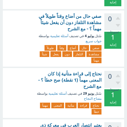
إجابة
صفي حال من أضاع وقتاً طويلاً في
0
مشاهدة التلفاز دون أن يفعل شيئاً
مهماً ؟ - مع الشرح
تصويتات
1
يوليو 4
سُئل
في تصنيف
أسئلة تعليمية
بواسطة
جواب سريع
إجابة
صفي
حال
أضاع
وقتاً
طويلاً
مشاهدة
التلفاز
دون
يفعل
شيئاً
مهماً
نحتاج إلى قراءة متأنية إذا كان
0
المعنى مهماً (1 نقطة) صح خطأ ؟ -
مع الشرح
تصويتات
1
يونيو 29
سُئل
في تصنيف
أسئلة تعليمية
بواسطة
مفتاح النجاح
إجابة
نحتاج
قراءة
متأنية
المعنى
مهماً
خطأ
يعتبر انتصار العرب في معركة ذي