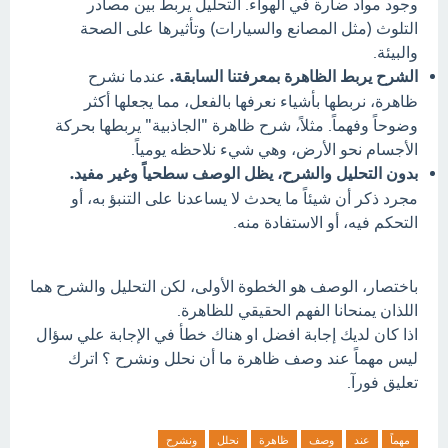
وجود مواد ضارة في الهواء. التحليل يربط بين مصادر
التلوث (مثل المصانع والسيارات) وتأثيرها على الصحة
والبيئة.
الشرح يربط الظاهرة بمعرفتنا السابقة.
عندما نشرح
ظاهرة، نربطها بأشياء نعرفها بالفعل، مما يجعلها أكثر
وضوحاً وفهماً. مثلاً، شرح ظاهرة "الجاذبية" يربطها بحركة
الأجسام نحو الأرض، وهي شيء نلاحظه يومياً.
بدون التحليل والشرح، يظل الوصف سطحياً وغير مفيد.
مجرد ذكر أن شيئاً ما يحدث لا يساعدنا على التنبؤ به، أو
التحكم فيه، أو الاستفادة منه.
باختصار، الوصف هو الخطوة الأولى، لكن التحليل والشرح هما
اللذان يمنحانا الفهم الحقيقي للظاهرة.
اذا كان لديك إجابة افضل او هناك خطأ في الإجابة علي سؤال
ليس مهماً عند وصف ظاهرة ما أن نحلل ونشرح ؟ اترك
تعليق فورآ.
مهماً
عند
وصف
ظاهرة
نحلل
ونشرح