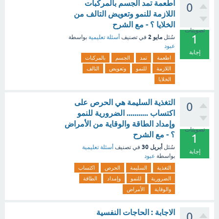
اطعمة تمد الجسم بالمركبات
0
اللازمة للنمو وتعويض التالف من
الخلايا ؟ - مع الشرح
تصويتات
1
مايو 2
سُئل
في تصنيف
أسئلة تعليمية
بواسطة
عبود
إجابة
اطعمة
تمد
الجسم
بالمركبات
اللازمة
للنمو
وتعويض
التالف
الخلايا
التغذية السليمة هي الحرص على
0
اكتساب ........... الضرورية للنمو
وإمداد الطاقة والوقاية من الأمراض
تصويتات
؟ - مع الشرح
1
أبريل 30
سُئل
في تصنيف
أسئلة تعليمية
إجابة
بواسطة
عبود
التغذية
السليمة
الحرص
اكتساب
الضرورية
للنمو
وإمداد
الطاقة
والوقاية
الأمراض
الاجابة : الحاجات النفسية
0