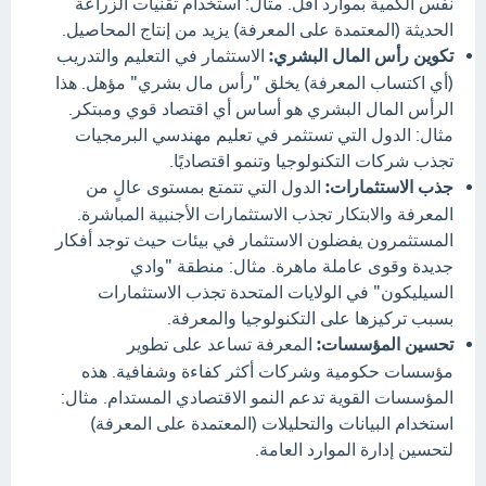
نفس الكمية بموارد أقل. مثال: استخدام تقنيات الزراعة
الحديثة (المعتمدة على المعرفة) يزيد من إنتاج المحاصيل.
تكوين رأس المال البشري:
الاستثمار في التعليم والتدريب
(أي اكتساب المعرفة) يخلق "رأس مال بشري" مؤهل. هذا
الرأس المال البشري هو أساس أي اقتصاد قوي ومبتكر.
مثال: الدول التي تستثمر في تعليم مهندسي البرمجيات
تجذب شركات التكنولوجيا وتنمو اقتصاديًا.
جذب الاستثمارات:
الدول التي تتمتع بمستوى عالٍ من
المعرفة والابتكار تجذب الاستثمارات الأجنبية المباشرة.
المستثمرون يفضلون الاستثمار في بيئات حيث توجد أفكار
جديدة وقوى عاملة ماهرة. مثال: منطقة "وادي
السيليكون" في الولايات المتحدة تجذب الاستثمارات
بسبب تركيزها على التكنولوجيا والمعرفة.
تحسين المؤسسات:
المعرفة تساعد على تطوير
مؤسسات حكومية وشركات أكثر كفاءة وشفافية. هذه
المؤسسات القوية تدعم النمو الاقتصادي المستدام. مثال:
استخدام البيانات والتحليلات (المعتمدة على المعرفة)
لتحسين إدارة الموارد العامة.