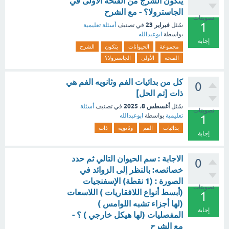
يتكون الشرج من الفتحة الأولى في
الجاسترولا؟ - مع الشرح
تصويتات
1
فبراير 23
سُئل
في تصنيف
أسئلة تعليمية
بواسطة
ابوعبدالله
إجابة
مجموعة
الحيوانات
يتكون
الشرج
الفتحة
الأولى
الجاسترولا؟
كل من بدائيات الفم وثانويه الفم هي
0
ذات [تم الحل]
أغسطس 8، 2025
سُئل
في تصنيف
أسئلة
تصويتات
تعليمية
بواسطة
ابوعبدالله
1
بدائيات
الفم
وثانويه
ذات
إجابة
الاجابة : سم الحيوان التالي ثم حدد
0
خصائصه: بالنظر إلى الزوائد في
الصورة : (1 نقطة) الإسفنجيات
تصويتات
(أبسط أنواع اللافقاريات ) اللاسعات
1
(لها أجزاء تشبه اللوامس )
إجابة
المفصليات (لها هيكل خارجي ) ؟ -
مع الشرح