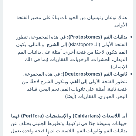
هناك نوعان رئيسيان من الحيوانات بناءً على مصير الفتحة
الأولى:
بدائيات الفم (Protostomes):
في هذه المجموعة، تتطور
الفتحة الأولى (الـ Blastopore) إلى
الشرج
. وبالتالي، يكون
الفم يتكون لاحقًا من فتحة أخرى. أمثلة على بدائيات الفم:
الديدان، الحشرات، الرخويات، الفقاريات (بما في ذلك
الإنسان).
ثانويات الفم (Deuterostomes):
في هذه المجموعة،
تتطور الفتحة الأولى إلى
الفم
، ويتكون الشرج لاحقًا من
فتحة ثانية. أمثلة على ثانويات الفم: نجم البحر، قنافذ
البحر، الحباري، الفقاريات (أيضًا).
أما
اللاسعات (Cnidarians)
و
الإسفنجيات (Porifera)
فهما
حيوانات بسيطة جدًا في تركيبها، وتطورها الجنيني يختلف عن
بدائيات الفم وثانويات الفم. اللاسعات لديها فتحة واحدة تعمل