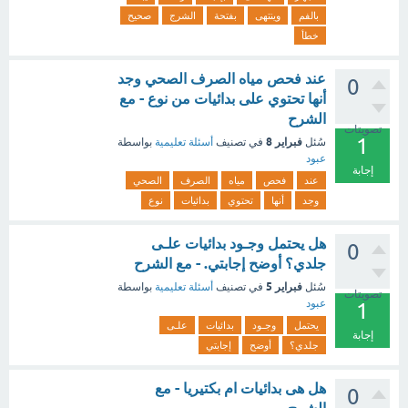
بالفم
وينتهى
بفتحة
الشرج
صحيح
خطأ
عند فحص مياه الصرف الصحي وجد
0
أنها تحتوي على بدائيات من نوع - مع
الشرح
تصويتات
1
فبراير 8
سُئل
في تصنيف
أسئلة تعليمية
بواسطة
عبود
إجابة
عند
فحص
مياه
الصرف
الصحي
وجد
أنها
تحتوي
بدائيات
نوع
هل يحتمل وجـود بدائيات علـى
0
جلدي؟ أوضح إجابتي. - مع الشرح
فبراير 5
سُئل
في تصنيف
أسئلة تعليمية
بواسطة
تصويتات
عبود
1
يحتمل
وجـود
بدائيات
علـى
إجابة
جلدي؟
أوضح
إجابتي
هل هى بدائيات ام بكتيريا - مع
0