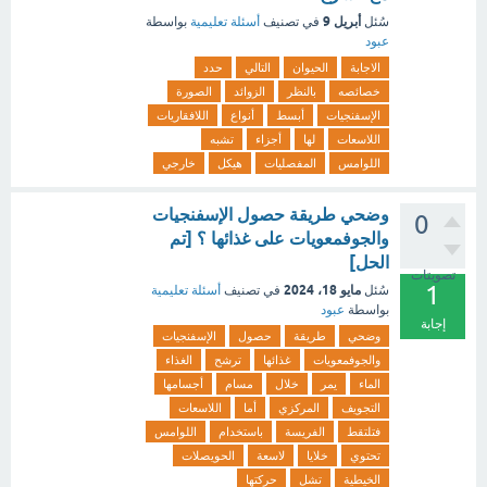
أبريل 9
سُئل
في تصنيف
أسئلة تعليمية
بواسطة
عبود
الاجابة
الحيوان
التالي
حدد
خصائصه
بالنظر
الزوائد
الصورة
الإسفنجيات
أبسط
أنواع
اللافقاريات
اللاسعات
لها
أجزاء
تشبه
اللوامس
المفصليات
هيكل
خارجي
وضحي طريقة حصول الإسفنجيات
0
والجوفمعويات على غذائها ؟ [تم
الحل]
تصويتات
1
مايو 18، 2024
سُئل
في تصنيف
أسئلة تعليمية
بواسطة
عبود
إجابة
وضحي
طريقة
حصول
الإسفنجيات
والجوفمعويات
غذائها
ترشح
الغذاء
الماء
يمر
خلال
مسام
أجسامها
التجويف
المركزي
أما
اللاسعات
فتلتقط
الفريسة
باستخدام
اللوامس
تحتوي
خلايا
لاسعة
الحويصلات
الخيطية
تشل
حركتها