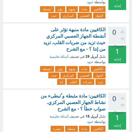
بواسطة
عبود
إجابة
الكافيين
مادة
منبهة
تؤثر
أنشطة
الجهاز
العصبي
المركزي
حيث
الكافيين مادة منبهة تؤثر على
0
أنشطة الجهاز العصبي المركزي
حيث تزيد من ضربات القلب. تزيد
تصويتات
من إنتا ؟ - مع الشرح
1
أبريل 29
سُئل
في تصنيف
أسئلة تعليمية
إجابة
بواسطة
عبود
الكافيين
مادة
منبهة
تؤثر
أنشطة
الجهاز
العصبي
المركزي
حيث
تزيد
ضربات
القلب
إنتا
الكافيين: مادة مثبطة و ُتبطىء من
0
نشاط الجهاز العصبي المركزي.
صواب خطأ ؟ - مع الشرح
تصويتات
1
أبريل 18
سُئل
في تصنيف
أسئلة تعليمية
بواسطة
عبود
إجابة
الكافيين
مادة
مثبطة
ُتبطىء