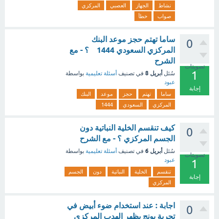
نشاط
الجهاز
العصبي
المركزي
صواب
خطأ
ساما تهتم حجز موعد البنك
0
المركزي السعودي 1444 ؟ - مع
الشرح
تصويتات
1
أبريل 8
سُئل
في تصنيف
أسئلة تعليمية
بواسطة
عبود
إجابة
ساما
تهتم
حجز
موعد
البنك
المركزي
السعودي
1444
كيف تنقسم الخلية النباتية دون
0
الجسم المركزي ؟ - مع الشرح
أبريل 6
سُئل
في تصنيف
أسئلة تعليمية
بواسطة
تصويتات
عبود
1
تنقسم
الخلية
النباتية
دون
الجسم
إجابة
المركزي
اجابة : عند استخدام ضوء أبيض في
0
تجربة يونج يظهر الهدب المركزي