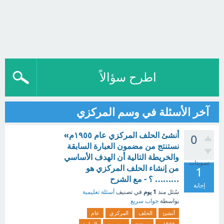
اطرح سؤالاً
آخر الأسئلة في وسم المركزي
أنشئ الحلف المركزي عام ١٩٥٥م»
0
نستنتج من مضمون العبارة السابقة
والخريطة التالية أن الهدف الأساسي
تصويتات
من إنشاء الحلف المركزي هو
1
……… ؟ - مع الشرح
إجابة
1 يوم
سُئل
منذ
في تصنيف
أسئلة تعليمية
بواسطة
جواب سريع
أنشئ
الحلف
المركزي
عام