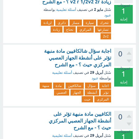
زيادة v2 r 1/2v2 2r ؟ - مع الشرح
تصويتات
1
مايو 2
سُئل
في تصنيف
أسئلة تعليمية
بواسطة
عبود
إجابة
تتحرك
سيارة
مسار
دائري
لزيادة
تسارعها
المركزي
نحتاج
زيادة
2v2
اجابة سؤال شالكافيين مادة منبهة
0
تؤثر على أنشطة الجهاز العصبي
المركزي حيث ؟ - مع الشرح
تصويتات
1
أبريل 29
سُئل
في تصنيف
أسئلة تعليمية
بواسطة
عبود
إجابة
اجابة
سؤال
شالكافيين
مادة
منبهة
تؤثر
أنشطة
الجهاز
العصبي
المركزي
حيث
الكافيين مادة منبهة تؤثر على
0
أنشطة الجهاز العصبي المركزي
حيث ؟ - مع الشرح
تصويتات
1
أبريل 29
سُئل
في تصنيف
أسئلة تعليمية