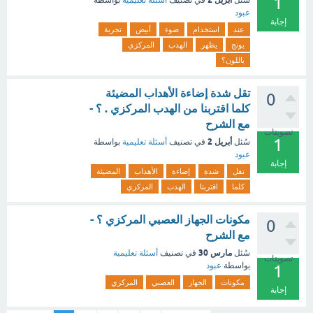
1
سُئل
في تصنيف
أسئلة تعليمية
بواسطة
عبود
إجابة
عند
استخدام
ضوء
أبيض
تجربة
يونج
يظهر
الهدب
المركزي
باللون؟
تقل شدة إضاءة الأهداب المضيئة
0
كلما اقتربنا من الهدب المركزي . ؟ -
مع الشرح
تصويتات
1
أبريل 2
سُئل
في تصنيف
أسئلة تعليمية
بواسطة
عبود
إجابة
تقل
شدة
إضاءة
الأهداب
المضيئة
كلما
اقتربنا
الهدب
المركزي
مكونات الجهاز العصبي المركزي ؟ -
0
مع الشرح
مارس 30
سُئل
في تصنيف
أسئلة تعليمية
تصويتات
بواسطة
عبود
1
مكونات
الجهاز
العصبي
المركزي
إجابة