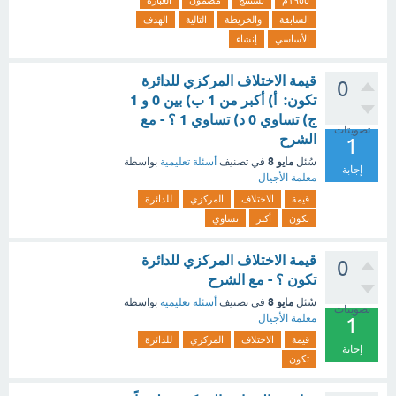
١٩٥٥م
نستنتج
مضمون
العبارة
السابقة
والخريطة
التالية
الهدف
الأساسي
إنشاء
قيمة الاختلاف المركزي للدائرة
0
تكون: أ) أكبر من 1 ب) بين 0 و 1
ج) تساوي 0 د) تساوي 1 ؟ - مع
تصويتات
الشرح
1
مايو 8
سُئل
في تصنيف
أسئلة تعليمية
بواسطة
إجابة
معلمة الأجيال
قيمة
الاختلاف
المركزي
للدائرة
تكون
أكبر
تساوي
قيمة الاختلاف المركزي للدائرة
0
تكون ؟ - مع الشرح
مايو 8
سُئل
في تصنيف
أسئلة تعليمية
بواسطة
تصويتات
معلمة الأجيال
1
قيمة
الاختلاف
المركزي
للدائرة
إجابة
تكون