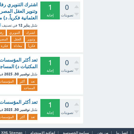
اشترك التنويري رفاع
1
0
وتنوير العقل المصري
تصويتات
إجابة
العثمانية فكرياً. د)
يناير 12
سُئل
في تصنيف
أ
اشترك
التنويري
رفا
وتنوير
العقل
المصر
فكرياً
معاداة
فكرة
تعد أكثر المؤسسات ال
1
0
المكتبات د) المساجد
تصويتات
إجابة
نوفمبر 30، 2025
سُئل
في
تعد
أكثر
المؤسسات
المساجد
تعد أكثر المؤسسات ال
1
0
نوفمبر 30، 2025
سُئل
في
تصويتات
إجابة
تعد
أكثر
المؤسسات
اتصل بنا
من نحن
سياسة الخصوصية
اتفاقية الاستخدام
XML Sitemap