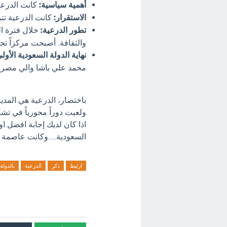
أهمية سياسية:
كانت الدرعية
الاستقرار:
كانت الدرعية تتم
تطور الدرعية:
خلال فترة ال
والثقافة. أصبحت مركزاً تج
نهاية الدولة السعودية الأولى
محمد علي باشا والي مصر، 
باختصار، الدرعية هي المدي
ولعبت دوراً محورياً في تشك
اذا كان لديك إجابة افضل ا
السعودية....وكانت عاصمة له
ارتبط
ذكر
الدرعية
بالدولة