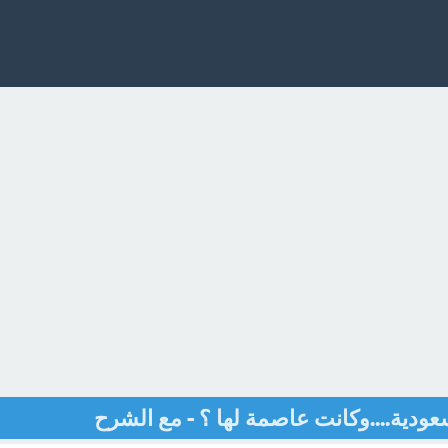
سعودية....وكانت عاصمة لها ؟ - مع الشرح