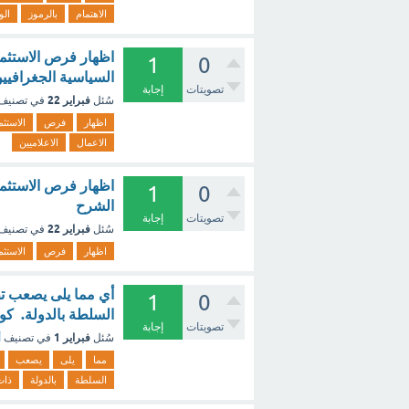
الاهتمام
بالرموز
الو
اظهار فرص الاستثمار
1
0
السياسية الجغرافيين
تصويتات
إجابة
فبراير 22
سُئل
في تصنيف
اظهار
فرص
الاستثم
الاعمال
الاعلاميين
اظهار فرص الاستثمار
1
0
الشرح
تصويتات
إجابة
فبراير 22
سُئل
في تصنيف
اظهار
فرص
الاستثم
أي مما يلى يصعب تط
1
0
السلطة بالدولة. كونه
تصويتات
إجابة
فبراير 1
سُئل
في تصنيف
أ
مما
يلى
يصعب
السلطة
بالدولة
ذات