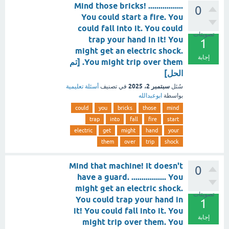
Mind those bricks! .................
0
You could start a fire. You
could fall into it. You could
تصويتات
trap your hand in it! You
1
might get an electric shock.
إجابة
You might trip over them. [تم
الحل]
سبتمبر 2، 2025
سُئل
في تصنيف
أسئلة تعليمية
بواسطة
ابوعبدالله
could
you
bricks
those
mind
trap
into
fall
fire
start
electric
get
might
hand
your
them
over
trip
shock
Mind that machine! It doesn't
0
have a guard. ................. You
might get an electric shock.
تصويتات
You could trap your hand in
1
it! You could fall into it. You
إجابة
might trip over them. You