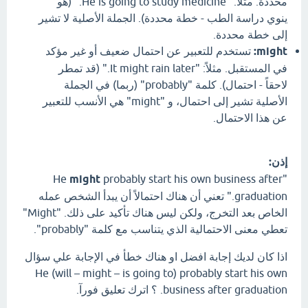
محددة. مثلاً: "He is going to study medicine." (هو
ينوي دراسة الطب - خطة محددة). الجملة الأصلية لا تشير
إلى خطة محددة.
might:
تستخدم للتعبير عن احتمال ضعيف أو غير مؤكد
في المستقبل. مثلاً: "It might rain later." (قد تمطر
لاحقاً - احتمال). كلمة "probably" (ربما) في الجملة
الأصلية تشير إلى احتمال، و "might" هي الأنسب للتعبير
عن هذا الاحتمال.
إذن:
might
probably start his own business after
"He
graduation." تعني أن هناك احتمالاً أن يبدأ الشخص عمله
الخاص بعد التخرج، ولكن ليس هناك تأكيد على ذلك. "Might"
تعطي معنى الاحتمالية الذي يتناسب مع كلمة "probably".
اذا كان لديك إجابة افضل او هناك خطأ في الإجابة علي سؤال
He (will – might – is going to) probably start his own
business after graduation. ؟ اترك تعليق فورآ.