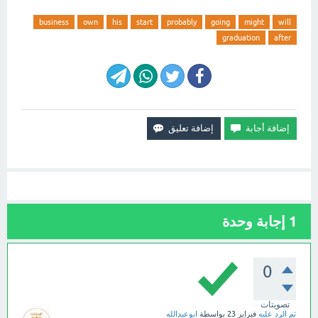
business
own
his
start
probably
going
might
will
graduation
after
1
إجابة وحدة
0
تصويتات
تم الرد عليه
فبراير 23
بواسطة
ابوعبدالله