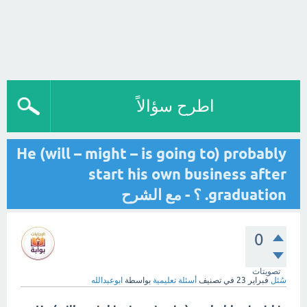
اطرح سؤالاً
He (will – might – is going to) probably
start his own business after
graduation. ؟ - مع الشرح
0
تصويتات
سُئل
فبراير 23
في تصنيف
أسئلة تعليمية
بواسطة
ابوعبدالله