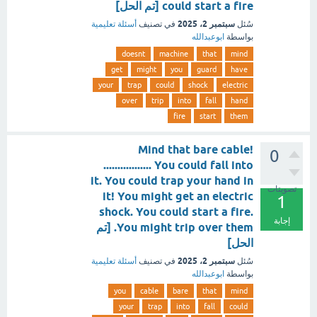
could start a fire [تم الحل]
سبتمبر 2، 2025
سُئل
في تصنيف
أسئلة تعليمية
بواسطة
ابوعبدالله
doesnt
machine
that
mind
get
might
you
guard
have
your
trap
could
shock
electric
over
trip
into
fall
hand
fire
start
them
Mind that bare cable!
0
................. You could fall into
it. You could trap your hand in
تصويتات
it! You might get an electric
1
shock. You could start a fire.
إجابة
You might trip over them. [تم
الحل]
سبتمبر 2، 2025
سُئل
في تصنيف
أسئلة تعليمية
بواسطة
ابوعبدالله
you
cable
bare
that
mind
your
trap
into
fall
could