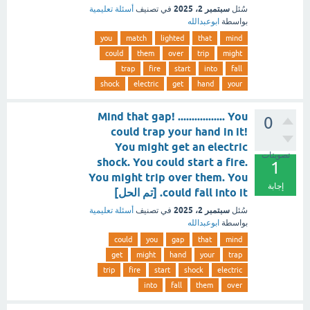
سبتمبر 2، 2025
سُئل
في تصنيف
أسئلة تعليمية
بواسطة
ابوعبدالله
you
match
lighted
that
mind
could
them
over
trip
might
trap
fire
start
into
fall
shock
electric
get
hand
your
Mind that gap! ................. You
0
could trap your hand in it!
You might get an electric
تصويتات
shock. You could start a fire.
1
You might trip over them. You
إجابة
could fall into it. [تم الحل]
سبتمبر 2، 2025
سُئل
في تصنيف
أسئلة تعليمية
بواسطة
ابوعبدالله
could
you
gap
that
mind
get
might
hand
your
trap
trip
fire
start
shock
electric
into
fall
them
over