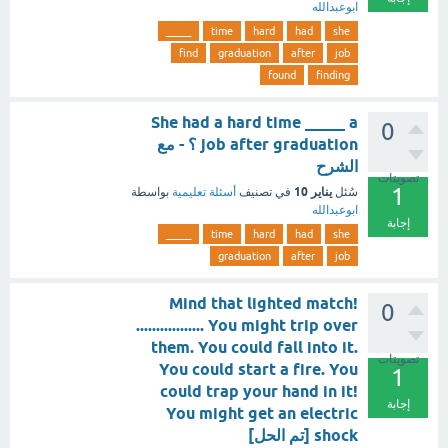
ابوعبدالله
_____
time
hard
had
she
find
graduation
after
job
found
finding
She had a hard time _____ a
0
job after graduation ؟ - مع
الشرح
تصويتات
1
يناير 10
سُئل
في تصنيف
أسئلة تعليمية
بواسطة
ابوعبدالله
إجابة
_____
time
hard
had
she
graduation
after
job
Mind that lighted match!
0
................. You might trip over
them. You could fall into it.
تصويتات
You could start a fire. You
1
could trap your hand in it!
إجابة
You might get an electric
shock [تم الحل]