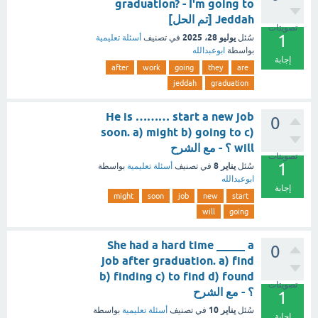
graduation? - I'm going to
Jeddah [تم الحل]
تصويتات
1
يوليو 28، 2025
سُئل
في تصنيف
أسئلة تعليمية
بواسطة
ابوعبدالله
إجابة
after
work
going
they
are
jeddah
graduation
He is ……… start a new job
0
soon. a) might b) going to c)
will ؟ - مع الشرح
تصويتات
1
يناير 8
سُئل
في تصنيف
أسئلة تعليمية
بواسطة
ابوعبدالله
إجابة
might
soon
job
new
start
will
going
She had a hard time _____ a
0
job after graduation. a) find
b) finding c) to find d) found
تصويتات
؟ - مع الشرح
1
يناير 10
سُئل
في تصنيف
أسئلة تعليمية
بواسطة
إجابة