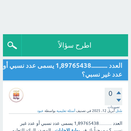
اطرح سؤالاً
العدد ...........1,89765438 يسمى عدد نسبي أو
عدد غير نسبي؟
0
تصويتات
سُئل
أبريل 12، 2025
في تصنيف
أسئلة تعليمية
بواسطة
عبود
العدد ...........1,89765438 يسمى عدد نسبي أو عدد غير
نسبي؟ - مرحباً بك في
بوابة الإجابات
، المصدر الرائد للتعليم