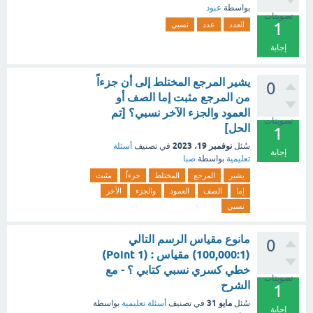
بواسطة
عبود
تصويتات
1
العدد
عدد
نسبي
إجابة
يشير المرجع المختلط إلى أن جزءاً
0
من المرجع مثبت إما الصف أو
العمود والجزء الآخر نسبي؟ [تم
تصويتات
الحل]
1
نوفمبر 19، 2023
سُئل
في تصنيف
أسئلة
إجابة
تعليمية
بواسطة
صبا
يشير
المرجع
المختلط
جزءاً
مثبت
إما
الصف
العمود
والجزء
الآخر
نسبي
مانوع مقياس الرسم التالي
0
(100,000:1) مقياس : (1 Point)
خطي كسري نسبي كتابي ؟ - مع
تصويتات
الشرح
1
مايو 31
سُئل
في تصنيف
أسئلة تعليمية
بواسطة
إجابة