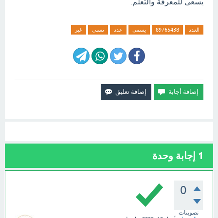
يسعى للمعرفة والتعلم.
العدد
89765438
يسمى
عدد
نسبي
غير
1
إجابة وحدة
0
تصويتات