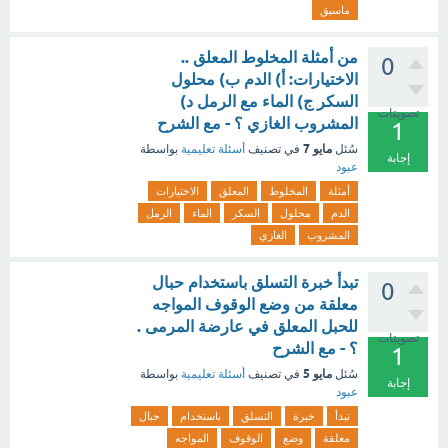
ماسبق
من أمثلة المخلوط المعلق ..
0
الاختيارات: أ) الدم ب) محلول
السكر ج) الماء مع الرمل د)
تصويتات
المشروب الغازي ؟ - مع الشرح
1
مايو 7
سُئل
في تصنيف
أسئلة تعليمية
بواسطة
إجابة
عبود
أمثلة
المخلوط
المعلق
الاختيارات
الدم
محلول
السكر
الماء
الرمل
المشروب
الغازي
تبدأ خبرة التسلق باستخدام حبال
0
معلقة من وضع الوقوف المواجه
للحبل المعلق في عارضة المرمى .
تصويتات
؟ - مع الشرح
1
مايو 5
سُئل
في تصنيف
أسئلة تعليمية
بواسطة
إجابة
عبود
تبدأ
خبرة
التسلق
باستخدام
حبال
معلقة
وضع
الوقوف
المواجه