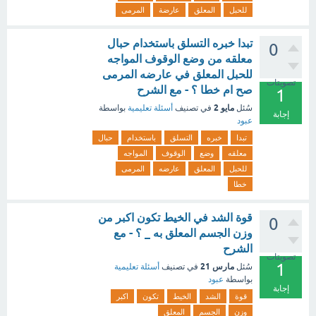
للحبل
المعلق
عارضة
المرمى
تبدا خبره التسلق باستخدام حبال
0
معلقه من وضع الوقوف المواجه
للحبل المعلق في عارضه المرمى
تصويتات
صح ام خطا ؟ - مع الشرح
1
مايو 2
سُئل
في تصنيف
أسئلة تعليمية
بواسطة
إجابة
عبود
تبدا
خبره
التسلق
باستخدام
حبال
معلقه
وضع
الوقوف
المواجه
للحبل
المعلق
عارضه
المرمى
خطا
قوة الشد في الخيط تكون اكبر من
0
وزن الجسم المعلق به _ ؟ - مع
الشرح
تصويتات
1
مارس 21
سُئل
في تصنيف
أسئلة تعليمية
بواسطة
عبود
إجابة
قوة
الشد
الخيط
تكون
اكبر
وزن
الجسم
المعلق