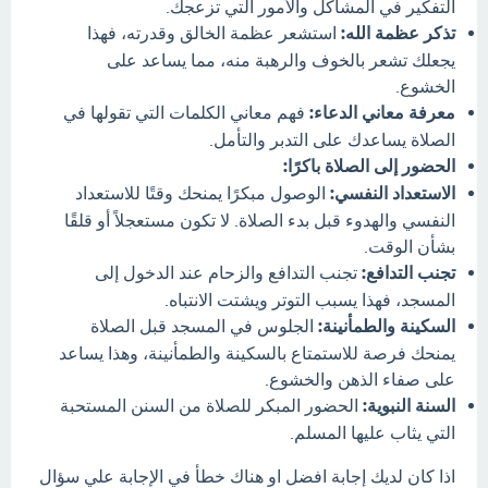
التفكير في المشاكل والأمور التي تزعجك.
تذكر عظمة الله:
استشعر عظمة الخالق وقدرته، فهذا
يجعلك تشعر بالخوف والرهبة منه، مما يساعد على
الخشوع.
معرفة معاني الدعاء:
فهم معاني الكلمات التي تقولها في
الصلاة يساعدك على التدبر والتأمل.
الحضور إلى الصلاة باكرًا:
الاستعداد النفسي:
الوصول مبكرًا يمنحك وقتًا للاستعداد
النفسي والهدوء قبل بدء الصلاة. لا تكون مستعجلاً أو قلقًا
بشأن الوقت.
تجنب التدافع:
تجنب التدافع والزحام عند الدخول إلى
المسجد، فهذا يسبب التوتر ويشتت الانتباه.
السكينة والطمأنينة:
الجلوس في المسجد قبل الصلاة
يمنحك فرصة للاستمتاع بالسكينة والطمأنينة، وهذا يساعد
على صفاء الذهن والخشوع.
السنة النبوية:
الحضور المبكر للصلاة من السنن المستحبة
التي يثاب عليها المسلم.
اذا كان لديك إجابة افضل او هناك خطأ في الإجابة علي سؤال