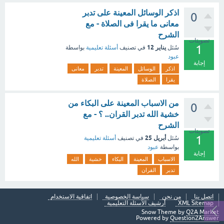
اذكر الوسائل المعينة على تدبر
0
معانى ما يقرا فى الصلاة - مع
الشرح
تصويتات
1
يناير 12
سُئل
في تصنيف
أسئلة تعليمية
بواسطة
عبود
إجابة
اذكر
الوسائل
المعينة
تدبر
معانى
يقرا
الصلاة
من الاسباب المعينة على البكاء من
0
خشية الله تدبر القران.. ؟ - مع
الشرح
تصويتات
1
أبريل 25
سُئل
في تصنيف
أسئلة تعليمية
بواسطة
عبود
إجابة
الاسباب
المعينة
البكاء
خشية
الله
تدبر
القران
اتصل بنا
من نحن
سياسة الخصوصية
اتفاقية الاستخدام
XML Sitemap
أرشيف الأسئلة التعليمية
Snow Theme by
Q2A Market
Powered by
Question2Answer