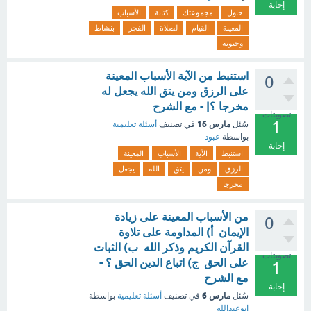
إجابة
حاول
مجموعتك
كتابة
الأسباب
المعينة
القيام
لصلاة
الفجر
بنشاط
وحيوية
استنبط من الآية الأسباب المعينة
0
على الرزق ومن يتق الله يجعل له
مخرجا ؟| - مع الشرح
تصويتات
1
مارس 16
سُئل
في تصنيف
أسئلة تعليمية
بواسطة
عبود
إجابة
استنبط
الآية
الأسباب
المعينة
الرزق
ومن
يتق
الله
يجعل
مخرجا
من الأسباب المعينة على زيادة
0
الإيمان أ) المداومة على تلاوة
القرآن الكريم وذكر الله ب) الثبات
تصويتات
على الحق ج) اتباع الدين الحق ؟ -
1
مع الشرح
إجابة
مارس 6
سُئل
في تصنيف
أسئلة تعليمية
بواسطة
ابوعبدالله