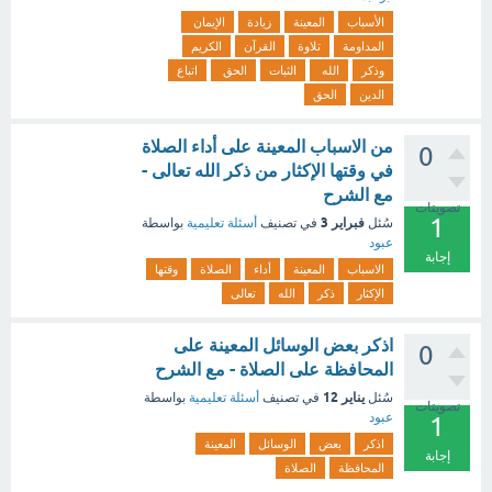
الأسباب
المعينة
زيادة
الإيمان
المداومة
تلاوة
القرآن
الكريم
وذكر
الله
الثبات
الحق
اتباع
الدين
الحق
من الاسباب المعينة على أداء الصلاة
0
في وقتها الإكثار من ذكر الله تعالى -
مع الشرح
تصويتات
1
فبراير 3
سُئل
في تصنيف
أسئلة تعليمية
بواسطة
عبود
إجابة
الاسباب
المعينة
أداء
الصلاة
وقتها
الإكثار
ذكر
الله
تعالى
اذكر بعض الوسائل المعينة على
0
المحافظة على الصلاة - مع الشرح
يناير 12
سُئل
في تصنيف
أسئلة تعليمية
بواسطة
تصويتات
عبود
1
اذكر
بعض
الوسائل
المعينة
إجابة
المحافظة
الصلاة