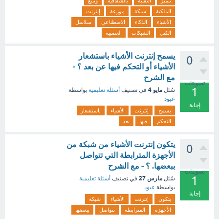
تتميز
التقنية
بالشفافية
وتتبع
الملكية
شبكة
موزعة
إنترنت
الأشياء
الذكاء
الاصطناعي
سلاسل
الكتل
الشبكات
العصبية
يسمح إنترنت الأشياء باستشعار
0
الأشياء أو التحكم فيها عن بعد ؟ -
مع الشرح
تصويتات
1
مايو 4
سُئل
في تصنيف
أسئلة تعليمية
بواسطة
عبود
إجابة
يسمح
إنترنت
الأشياء
باستشعار
التحكم
فيها
بعد
يتكون إنترنت الأشياء من شبكة من
0
الأجهزة المترابطة التي تتواصل
ببعضها. ؟ - مع الشرح
تصويتات
1
مارس 27
سُئل
في تصنيف
أسئلة تعليمية
بواسطة
عبود
إجابة
يتكون
إنترنت
الأشياء
شبكة
الأجهزة
المترابطة
تتواصل
ببعضها