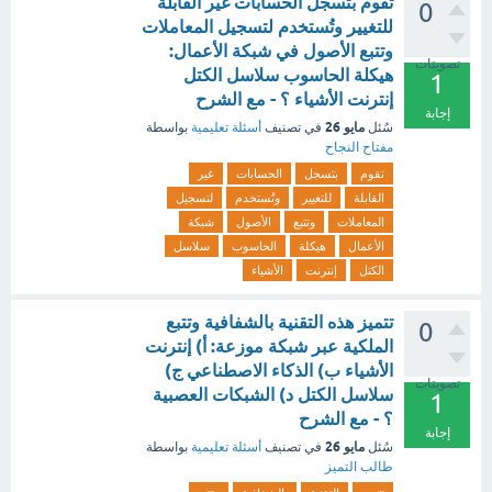
تقوم بتسجل الحسابات غير القابلة
0
للتغيير وتُستخدم لتسجيل المعاملات
وتتبع الأصول في شبكة الأعمال:
تصويتات
هيكلة الحاسوب سلاسل الكتل
1
إنترنت الأشياء ؟ - مع الشرح
إجابة
مايو 26
سُئل
في تصنيف
أسئلة تعليمية
بواسطة
مفتاح النجاح
تقوم
بتسجل
الحسابات
غير
القابلة
للتغيير
وتُستخدم
لتسجيل
المعاملات
وتتبع
الأصول
شبكة
الأعمال
هيكلة
الحاسوب
سلاسل
الكتل
إنترنت
الأشياء
تتميز هذه التقنية بالشفافية وتتبع
0
الملكية عبر شبكة موزعة: أ) إنترنت
الأشياء ب) الذكاء الاصطناعي ج)
تصويتات
سلاسل الكتل د) الشبكات العصبية
1
؟ - مع الشرح
إجابة
مايو 26
سُئل
في تصنيف
أسئلة تعليمية
بواسطة
طالب التميز