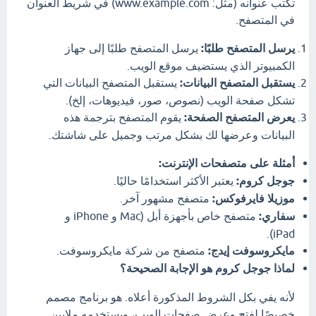
تكتب عنوانه (مثل: www.example.com) في شريط العنوان
في المتصفح.
يرسل المتصفح طلبًا:
يرسل المتصفح طلبًا إلى جهاز
الكمبيوتر الذي يستضيف موقع الويب.
يستقبل المتصفح البيانات:
يستقبل المتصفح البيانات التي
تشكل صفحة الويب (نصوص، صور، فيديوهات، إلخ).
يعرض المتصفح الصفحة:
يقوم المتصفح بترجمة هذه
البيانات وعرضها لك بشكل مرتب وجميل على شاشتك.
أمثلة على متصفحات الإنترنت:
جوجل كروم:
يعتبر الأكثر استخدامًا حاليًا.
موزيلا فايرفوكس:
متصفح مشهور آخر.
سفاري:
متصفح خاص بأجهزة أبل (Mac و iPhone و
iPad).
مايكروسوفت إيدج:
متصفح من شركة مايكروسوفت.
لماذا جوجل كروم هو الإجابة الصحيحة؟
لأنه يفي بكل الشروط المذكورة أعلاه. هو برنامج مصمم
خصيصًا لفتح وعرض صفحات الويب، ويستخدمه ملايين