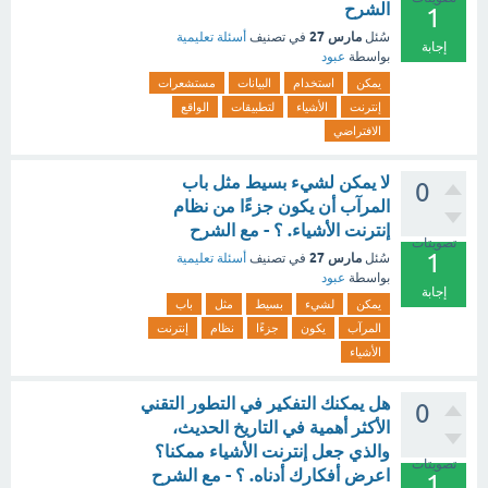
الشرح
1
مارس 27
سُئل
في تصنيف
أسئلة تعليمية
إجابة
بواسطة
عبود
يمكن
استخدام
البيانات
مستشعرات
إنترنت
الأشياء
لتطبيقات
الواقع
الافتراضي
لا يمكن لشيء بسيط مثل باب
0
المرآب أن يكون جزءًا من نظام
إنترنت الأشياء. ؟ - مع الشرح
تصويتات
1
مارس 27
سُئل
في تصنيف
أسئلة تعليمية
بواسطة
عبود
إجابة
يمكن
لشيء
بسيط
مثل
باب
المرآب
يكون
جزءًا
نظام
إنترنت
الأشياء
هل يمكنك التفكير في التطور التقني
0
الأكثر أهمية في التاريخ الحديث،
والذي جعل إنترنت الأشياء ممكنا؟
تصويتات
اعرض أفكارك أدناه. ؟ - مع الشرح
1