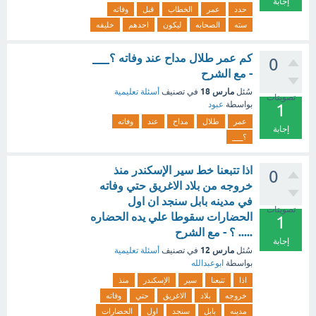
إجابة
حدد
عمر
الخطاب
قبل
وفاته
سته
الصحابه
ليكون
احدهم
خليفه
كم عمر طلال مداح عند وفاته ؟___
0
- مع الشرح
مارس 18
سُئل
في تصنيف
أسئلة تعليمية
تصويتات
بواسطة
عبود
1
عمر
طلال
مداح
عند
وفاته
إجابة
؟___
اذا تتبعنا خط سير الإسكندر منذ
0
خروجه من بلاد الاغريق حتي وفاته
في مدينه بابل سنجد ان اول
تصويتات
الحضارات سقوطا علي يده الحضاره
1
..... ؟ - مع الشرح
إجابة
مارس 12
سُئل
في تصنيف
أسئلة تعليمية
بواسطة
ابوعبدالله
اذا
تتبعنا
سير
الإسكندر
منذ
خروجه
بلاد
الاغريق
حتي
وفاته
مدينه
بابل
سنجد
اول
الحضارات