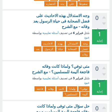
سقوطا
علي
يده
الحضاره
وجه الاستدلال بهذه الاحاديث على
0
فضل الصحابة فى حياة الرسول بعد
وفاته - مع الشرح
تصويتات
1
فبراير 6
سُئل
في تصنيف
أسئلة تعليمية
بواسطة
عبود
إجابة
وجه
الاستدلال
بهذه
الاحاديث
فضل
الصحابة
حياة
الرسول
بعد
وفاته
متى توفي؟ ولماذا كانت وفاته
0
فاجعة أليمة للمسلمين؟ - مع الشرح
فبراير 3
سُئل
في تصنيف
أسئلة تعليمية
بواسطة
تصويتات
عبود
1
توفي؟
ولماذا
كانت
وفاته
فاجعة
إجابة
أليمة
للمسلمين؟
حل سؤال متى توفى ولماذا كانت
0
وفاته فاجعة اليمة للمسلمين - مع