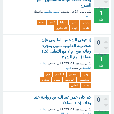
الشرح
تصويتات
1
يناير 24
سُئل
في تصنيف
أسئلة تعليمية
بواسطة
عبود
إجابة
سؤال
توفى
ولماذا
كانت
وفاته
فاجعة
اليمة
للمسلمين
إذا توفي الشخص الطبيعي فإن
0
شخصيته القانونية تنتهي بمجرد
وفاته صح ام لا مع التعليل (1.5
تصويتات
نقطة) - مع الشرح
1
ديسمبر 31، 2025
سُئل
في تصنيف
أسئلة
إجابة
تعليمية
بواسطة
عبود
توفي
الشخص
الطبيعي
فإن
شخصيته
القانونية
تنتهي
بمجرد
وفاته
التعليل
كم كان عمر عبد الله بن رواحة عند
0
وفاته (1.5 نقطة)
ديسمبر 19، 2025
سُئل
في تصنيف
أسئلة
تصويتات