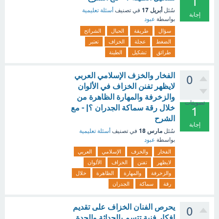
1
أبريل 17
سُئل
في تصنيف
أسئلة تعليمية
إجابة
بواسطة
عبود
سؤال
طريقة
الحبال
الشرائح
الضغط
عجلة
الخزاف
تعتبر
طرائق
تشكيل
الطينة
الفخار والخزف الإسلامي العربي
0
لايظهر تفنن الخزاف في الألوان
والزخرفة والمهارة الظاهرة من
تصويتات
خلال رقة سماكة الجدران ؟| - مع
1
الشرح
إجابة
مارس 18
سُئل
في تصنيف
أسئلة تعليمية
بواسطة
عبود
الفخار
والخزف
الإسلامي
العربي
لايظهر
تفنن
الخزاف
الألوان
والزخرفة
والمهارة
الظاهرة
خلال
رقة
سماكة
الجدران
يحرص الفنان الخزاف على تقديم
0
افكار فنية تتسم بالحداثة والجدة