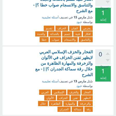
والتناسق والانسجام صواب خطا ؟| -
تصويتات
مع الشرح
1
مارس 15
سُئل
في تصنيف
أسئلة تعليمية
إجابة
بواسطة
عبود
يحرص
الفنان
الخزاف
تقديم
افكار
فنية
تتسم
بالحداثة
والجدة
والتناسق
والانسجام
صواب
خطا
الفخار والخزف الإسلامي العربي
0
لايظهر تفنن الخزاف في الألوان
والزخرفة والمهارة الظاهرة من
تصويتات
خلال رقة سماكة الجدران ؟| | - مع
1
الشرح
إجابة
مارس 13
سُئل
في تصنيف
أسئلة تعليمية
بواسطة
عبود
الفخار
والخزف
الإسلامي
العربي
لايظهر
تفنن
الخزاف
الألوان
والزخرفة
والمهارة
الظاهرة
خلال
رقة
سماكة
الجدران