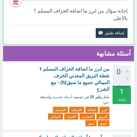
إجابة سؤال من ابرز ما اضافة الخزاف المسلم ؟
بالأعلى.
أسئلة مشابهة
من ابرز ما اضافة الخزاف المسلم 1
0
نقطة البريق المعدني الخزف
المينائي جميع ما سبق(h) - مع
تصويتات
الشرح
1
يناير 25
سُئل
في تصنيف
أسئلة تعليمية
بواسطة
إجابة
عبود
ابرز
اضافة
الخزاف
المسلم
البريق
المعدني
الخزف
المينائي
جميع
سبق