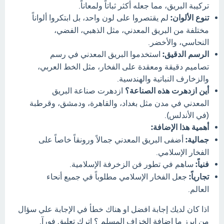
تركيبة البريق، مما جعله أكثر ثباتاً ولمعاناً.
تنوع الألوان:
لم يقتصروا على لون واحد، بل ابتكروا ألواناً
مختلفة من البريق المعدني، مثل الذهبي، الفضي،
النحاسي، والأخضر.
الرسم الدقيق:
استخدموا البريق المعدني في رسم
تصاميم دقيقة ومعقدة على الفخار، مثل الخط العربي،
والزخارف النباتية والهندسية.
أين ازدهرت هذه الصناعة؟
ازدهرت صناعة البريق
المعدني في مدن مثل بغداد، والقاهرة، ودمشق، وقرطبة
(في الأندلس).
أهمية هذا الإضافة:
جمالية:
أضفى البريق المعدني جمالاً ورونقاً خاصاً على
الفخار الإسلامي.
فنياً:
ساهم في تطور فن الزخرفة الإسلامية.
تجارياً:
جعل الفخار الإسلامي مطلوباً في جميع أنحاء
العالم.
اذا كان لديك إجابة افضل او هناك خطأ في الإجابة علي سؤال
من ابرز ما اضافة الخزاف المسلم ؟ اترك تعليق فورآ.