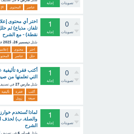
سُئل
في تصنيف
تصويتات
إجابة
عناصر
المحتوى
الإ
اختر أي محتوى إعلا
1
0
تصويتات
إجابة
نقطة) - مع الشرح
ديسمبر 26، 2025
سُئل
في
اختر
محتوى
إعلامي
حلل
عناصر
المحتو
أكتب فقرة تأليفية ع
1
0
التي تعلمتها من صيغ
تصويتات
إجابة
مارس 27
سُئل
في تصني
أكتب
فقرة
تأليفية
صيغة
زويل
لماذا تُستخدم خوار
1
0
والصلة. ب) لحذف الن
تصويتات
إجابة
الشرح
فبراير 6
سُئل
في تصنيف
أ