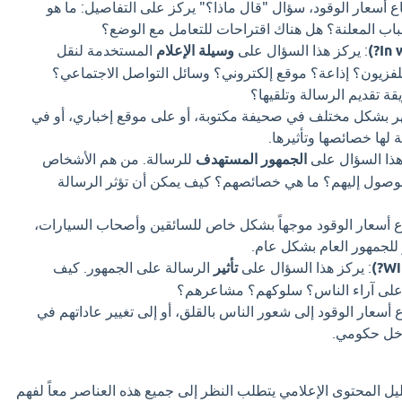
 أسعار الوقود، سؤال "قال ماذا؟" يركز على التفاصيل: ما هو
سباب المعلنة؟ هل هناك اقتراحات للتعامل مع الوضع؟
: يركز هذا السؤال على
وسيلة الإعلام
المستخدمة لنقل
فزيون؟ إذاعة؟ موقع إلكتروني؟ وسائل التواصل الاجتماعي؟
ة تقديم الرسالة وتلقيها؟
ر بشكل مختلف في صحيفة مكتوبة، أو على موقع إخباري، أو في
 لها خصائصها وتأثيرها.
هذا السؤال على
الجمهور المستهدف
للرسالة. من هم الأشخاص
الوصول إليهم؟ ما هي خصائصهم؟ كيف يمكن أن تؤثر الرسالة
اع أسعار الوقود موجهاً بشكل خاص للسائقين وأصحاب السيارات،
و للجمهور العام بشكل عام.
: يركز هذا السؤال على
تأثير
الرسالة على الجمهور. كيف
 على آراء الناس؟ سلوكهم؟ مشاعرهم؟
 أسعار الوقود إلى شعور الناس بالقلق، أو إلى تغيير عاداتهم في
تدخل حكومي.
ليل المحتوى الإعلامي يتطلب النظر إلى جميع هذه العناصر معاً لفهم