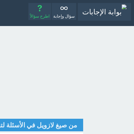
سؤال وإجابة
اطرح سؤالاً
من صيغ لازويل في الأسئلة لت