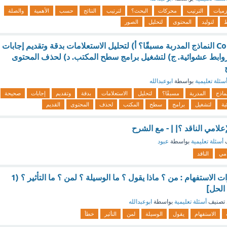
زميات
الترتيب
محركات
البحث؟
لترتيب
النتائج
حسب
الأهمية
والصلة
لتوليد
المحتوى
لتحليل
الصور
كيف يستخدم Copilot النماذج المدربة مسبقًا؟ أ) لتحليل الاستعلامات بدقة وتقديم إجابات
وابط عشوائية. ج) لتشغيل برامج سطح المكتب. د) لحذف المحتوى
سئلة تعليمية
بواسطة
ابوعبدالله
نماذج
المدربة
مسبقًا؟
لتحليل
الاستعلامات
بدقة
وتقديم
إجابات
صحيحة
ية
لتشغيل
برامج
سطح
المكتب
لحذف
المحتوى
القديم
امي الناقد ؟| | - مع الشرح
ف
أسئلة تعليمية
بواسطة
عبود
امي
الناقد
صيغة( لازويل ) بأدوات الاستفهام : من ؟ ماذا يقول ؟ ما الوسيلة ؟ لمن ؟ ما التأثير ؟ (1
الحل]
تصنيف
أسئلة تعليمية
بواسطة
ابوعبدالله
الاستفهام
يقول
الوسيلة
لمن
التأثير
خطأ