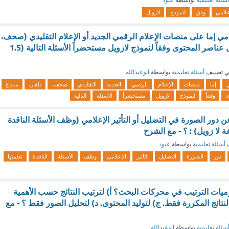
أسئلة تعليمية
بواسطة
عبود
علامي
وفق
لنموذج
لازويل
مي إما على منصات الإعلام الرقمي الجديد أو الإعلام التقليدي (صحف،
تلفاز، مذياع) ثم حلل عناصر المحتوى وفقاً لنموذج لازويل مستحضراً الأسئلة التالية (1.5
 تصنيف
أسئلة تعليمية
بواسطة
ابوعبدالله
إما
منصات
الإعلام
الرقمي
الجديد
التقليدي
صحف،
تلفاز،
مذياع
ى
وفقاً
لنموذج
لازويل
مستحضراً
الأسئلة
التالية
ن دور الصورة في التضليل أو التأثير الإعلامي (وظف الأسئلة الناقدة
ة لا زويل) : ؟ - مع الشرح
ف
أسئلة تعليمية
بواسطة
عبود
دور
الصورة
التضليل
التأثير
الإعلامي
وظف
الأسئلة
الناقدة
تعلمتها
زميات الترتيب في محركات البحث؟ أ) لترتيب النتائج حسب الأهمية
تائج المكررة فقط. ج) لتوليد المحتوى. د) لتحليل الصور فقط ؟ - مع
سئلة تعليمية
بواسطة
ابوعبدالله