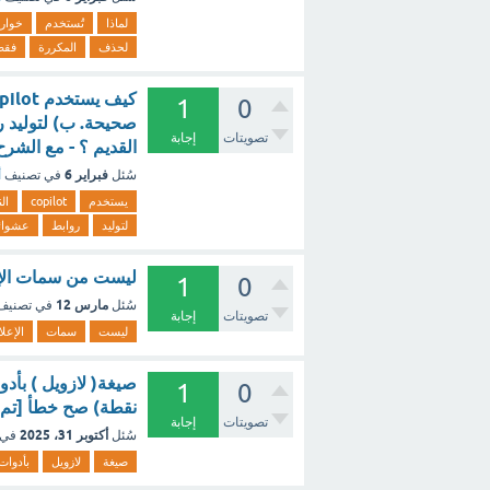
لماذا
تُستخدم
خوار
لحذف
المكررة
فقط
1
0
صحيحة. ب) لتوليد ر
تصويتات
إجابة
القديم ؟ - مع الشرح
فبراير 6
سُئل
في تصنيف
أ
يستخدم
copilot
ال
لتوليد
روابط
عشوائ
ليست من سمات الإعل
1
0
مارس 12
سُئل
في تصني
تصويتات
إجابة
ليست
سمات
الإعل
1
0
نقطة) صح خطأ [تم 
تصويتات
إجابة
أكتوبر 31، 2025
سُئل
في 
صيغة
لازويل
بأدوات