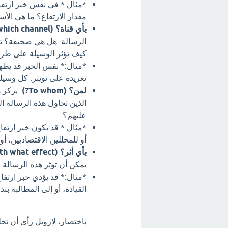
*مثال:* في نفس خبر ارتفاع
مقدار الارتفاع؟ ما هي الأ
بأي قناة؟ (In which channel?)
الرسالة. هل هي صحيفة؟ تل
كيف تؤثر الوسيلة على طريق
*مثال:* نفس الخبر قد يظه
تغريدة على تويتر. كل وسيلة
لمن؟ (To whom?)
: يركز 
الذين تحاول هذه الرسالة 
عليهم؟
*مثال:* قد يكون خبر ارتف
أو للمحللين الاقتصاديين، أ
بأي أثر؟ (With what effect?)
يمكن أن تؤثر هذه الرسالة
*مثال:* قد يؤدي خبر ارتفاع
القيادة، أو إلى المطالبة ب
باختصار، لازويل رأى أن تح