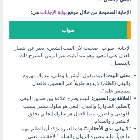
الإجابة الصحيحة من خلال موقع
بوابة الإجابات
هي:
صواب
الإجابة "صواب" صحيحة لأن البيت الشعري يعبر عن انتصار
العدل على البغي، وهو مبدأ ثابت عبر الزمن. لنشرح ذلك
بالتفصيل:
معنى البيت:
البيت يقول "أبشر يا وطني، عدوك مهزوم،
والبغي (الظلم) لا يدوم طويلاً عبر العصور، فالعدل
سينتصر عليه".
العلاقة بين الضدين:
البيت يطرح علاقة بين ضدين: البغي
(الظلم، العدوان) والعدل. البغي هو سلوك سلبي يسبب
الفوضى والضرر، بينما العدل هو سلوك إيجابي يحقق
الاستقرار والسلام.
"لا يبقى مدى الأحقابِ":
هذه العبارة تؤكد أن الظلم مهما
بدا قوياً، فإنه مصيره الزوال والفناء. "الأحقاب" تعني