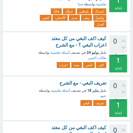
1
تعليمية
بواسطة
صبا
إجابة
بُشراكَ
ياوطني
عدوُّكَ
هالِكٌ
والبغيُّ
يبقى
مدى
الأحقابِ
البغي
العدل
كيف اكف البغي من كل معتد
0
اعراب البغي ؟ - مع الشرح
يوليو 24
سُئل
في تصنيف
أسئلة تعليمية
بواسطة
تصويتات
طالب التميز
1
اكف
البغي
معتد
اعراب
إجابة
تعريف البغي - مع الشرح
0
يناير 18
سُئل
في تصنيف
أسئلة تعليمية
بواسطة
عبود
تصويتات
1
تعريف
البغي
إجابة
كيف اكف البغي من كل معتد
0