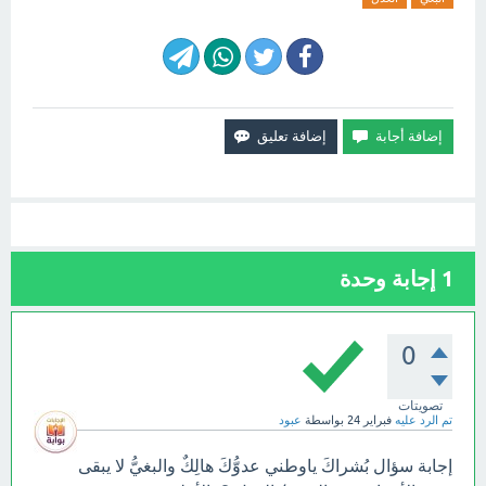
1
إجابة وحدة
0
تصويتات
تم الرد عليه
فبراير 24
بواسطة
عبود
إجابة سؤال بُشراكَ ياوطني عدوُّكَ هالِكٌ والبغيُّ لا يبقى