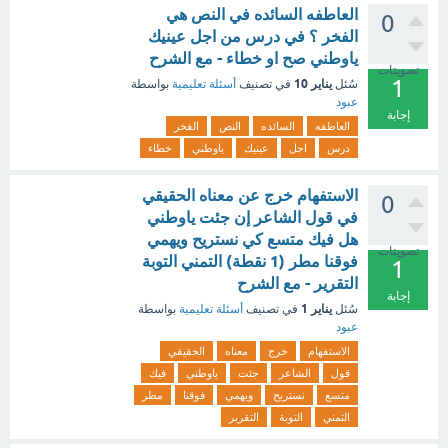
العاطفه السائده في النص هي
0
الفخر ؟ في درس من اجل عينيك
ياوطني صح او خطاء - مع الشرح
تصويتات
1
يناير 10
سُئل
في تصنيف
أسئلة تعليمية
بواسطة
عبود
إجابة
العاطفه
السائده
النص
الفخر
درس
اجل
عينيك
ياوطني
خطاء
الاستفهام خرج عن معناه الحقيقي
0
في قول الشاعر إن جئت ياوطني
هل فيك متسع كي نستريح ويهمي
تصويتات
فوقنا مطر (1 نقطة) التمني التوبة
1
التقرير - مع الشرح
إجابة
يناير 1
سُئل
في تصنيف
أسئلة تعليمية
بواسطة
عبود
الاستفهام
خرج
معناه
الحقيقي
قول
الشاعر
جئت
ياوطني
فيك
متسع
نستريح
ويهمي
فوقنا
مطر
التمني
التوبة
التقرير