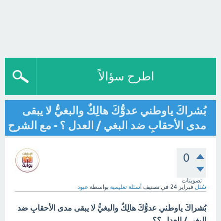
اطرح سؤالاً
بُشراكَ ياوطني عدوُّكَ هالِكٌ والبغيُّ لا يبقى
مدى الأحقابِ ضد البغي / العدل ؟ - مع الشرح
0
تصويتات
سُئل
فبراير 24
في تصنيف
أسئلة تعليمية
بواسطة
عبود
بُشراكَ ياوطني عدوُّكَ هالِكٌ والبغيُّ لا يبقى مدى الأحقابِ ضد
البغي / العدل ؟؟