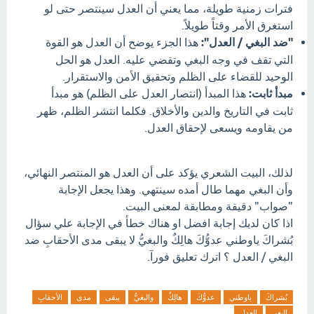
فترات زمنية طويلة، مما يعني أن العدل سينتصر حتى لو
استغرق الأمر وقتاً طويلاً.
"ضد البغي / العدل":
هذا الجزء يوضح أن العدل هو القوة
التي تقف في وجه البغي وتقضي عليه. العدل هو الحل
الوحيد للقضاء على الظلم وتحقيق الأمن والاستقرار.
مبدأ ثابت:
هذا المبدأ (انتصار العدل على الظلم) هو مبدأ
ثابت في التاريخ والدين والأخلاق. فكلما انتشر الظلم، ظهر
من يقاومه ويسعى لإحقاق العدل.
لذلك، البيت الشعري يؤكد على أن العدل هو المنتصر النهائي،
وأن البغي مهما طال أمده سينتهي. وهذا يجعل الإجابة
"صواب" دقيقة ومطابقة لمعنى البيت.
اذا كان لديك إجابة افضل او هناك خطأ في الإجابة علي سؤال
بُشراكَ ياوطني عدوُّكَ هالِكٌ والبغيُّ لا يبقى مدى الأحقابِ ضد
البغي / العدل ؟ اترك تعليق فورآ.
بُشراكَ
ياوطني
عدوُّكَ
هالِكٌ
والبغيُّ
يبقى
مدى
الأحقابِ
البغي
العدل