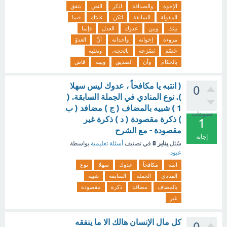
الإخوة
والصداقة
اذكر
النص
يتفق
المقولة
السابقة
لتكن
غايتك
فيما
بينك
وبين
عدوك
العدل
فإنما
مروءة
إخوانه
وأخدانه
أنَّ
العدوّ
خَصْمَ
تَصْرَعه
بالحجة،
وتغلبه
بالحكام
وأن
الصديق
وبينه
قاض
( انتبه يا مكافحاً ، عدوك ليس سهلا
0
). نوع المنادي في الجملة السابقة. (
1 ) شبيه بالمضاف ( ج ) مضافد ( ب
تصويتات
) ذكرة مقصودة ( د ) ذكرة غير
1
مقصودة - مع الشرح
إجابة
يناير 8
سُئل
في تصنيف
أسئلة تعليمية
بواسطة
عبود
انتبه
مكافحاً
عدوك
سهلا
نوع
المنادي
الجملة
السابقة
شبيه
بالمضاف
مضافد
ذكرة
مقصودة
غير
كل مال الإنسان هالك الا ما ينفقه
0