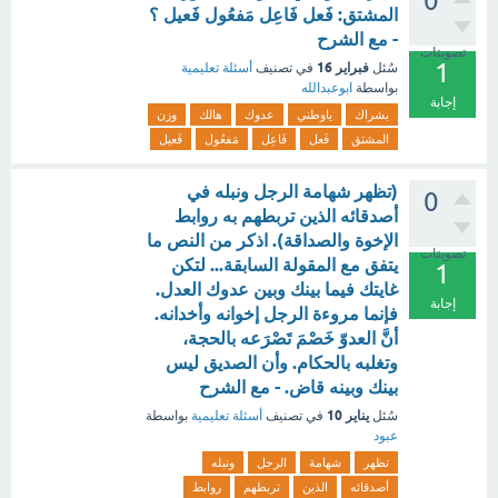
0
المشتق: فَعل فَاعِل مَفعُول فَعيل ؟
- مع الشرح
تصويتات
1
فبراير 16
سُئل
في تصنيف
أسئلة تعليمية
بواسطة
ابوعبدالله
إجابة
بشراك
ياوطني
عدوك
هالك
وزن
المشتق
فَعل
فَاعِل
مَفعُول
فَعيل
(تظهر شهامة الرجل ونبله في
0
أصدقائه الذين تربطهم به روابط
الإخوة والصداقة). اذكر من النص ما
تصويتات
يتفق مع المقولة السابقة... لتكن
1
غايتك فيما بينك وبين عدوك العدل.
إجابة
فإنما مروءة الرجل إخوانه وأخدانه.
أنَّ العدوّ خَصْمَ تَصْرَعه بالحجة،
وتغلبه بالحكام. وأن الصديق ليس
بينك وبينه قاض. - مع الشرح
يناير 10
سُئل
في تصنيف
أسئلة تعليمية
بواسطة
عبود
تظهر
شهامة
الرجل
ونبله
أصدقائه
الذين
تربطهم
روابط