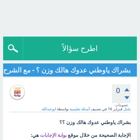
اطرح سؤالاً
بشراك ياوطني عدوك هالك وزن ؟ - مع الشرح
0
تصويتات
سُئل
فبراير 16
في تصنيف
أسئلة تعليمية
بواسطة
ابوعبدالله
بشراك ياوطني عدوك هالك وزن ؟؟
الإجابة الصحيحة من خلال موقع
بوابة الإجابات
هي: