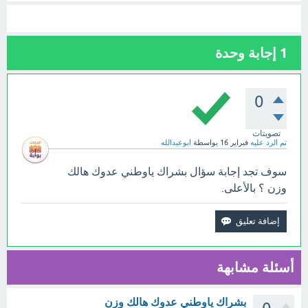
1
إجابة وحدة
0
تصويتات
تم الرد عليه
فبراير 16
بواسطة
ابوعبدالله
سوف تجد إجابة سؤال بشراك ياوطني عدوك هالك
وزن ؟ بالأعلى.
أسئلة مشابهة
بشراك ياوطني عدوك هالك وزن