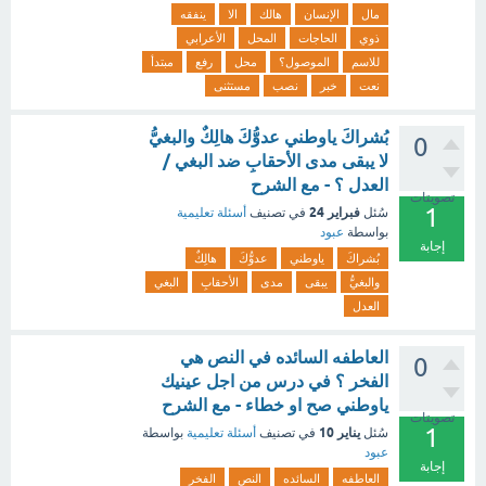
مال
الإنسان
هالك
الا
ينفقه
ذوي
الحاجات
المحل
الأعرابي
للاسم
الموصول؟
محل
رفع
مبتدأ
نعت
خبر
نصب
مستثنى
بُشراكَ ياوطني عدوُّكَ هالِكٌ والبغيُّ
0
لا يبقى مدى الأحقابِ ضد البغي /
العدل ؟ - مع الشرح
تصويتات
1
فبراير 24
سُئل
في تصنيف
أسئلة تعليمية
بواسطة
عبود
إجابة
بُشراكَ
ياوطني
عدوُّكَ
هالِكٌ
والبغيُّ
يبقى
مدى
الأحقابِ
البغي
العدل
العاطفه السائده في النص هي
0
الفخر ؟ في درس من اجل عينيك
ياوطني صح او خطاء - مع الشرح
تصويتات
1
يناير 10
سُئل
في تصنيف
أسئلة تعليمية
بواسطة
عبود
إجابة
العاطفه
السائده
النص
الفخر