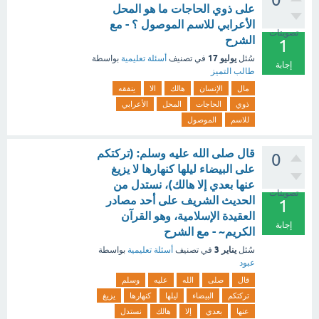
على ذوي الحاجات ما هو المحل
الأعرابي للاسم الموصول ؟ - مع
تصويتات
الشرح
1
يوليو 17
سُئل
في تصنيف
أسئلة تعليمية
بواسطة
إجابة
طالب التميز
مال
الإنسان
هالك
الا
ينفقه
ذوي
الحاجات
المحل
الأعرابي
للاسم
الموصول
قال صلى الله عليه وسلم: (تركتكم
0
على البيضاء ليلها كنهارها لا يزيغ
عنها بعدي إلا هالك)، نستدل من
تصويتات
الحديث الشريف على أحد مصادر
1
العقيدة الإسلامية، وهو القرآن
إجابة
الكريم~ - مع الشرح
يناير 3
سُئل
في تصنيف
أسئلة تعليمية
بواسطة
عبود
قال
صلى
الله
عليه
وسلم
تركتكم
البيضاء
ليلها
كنهارها
يزيغ
عنها
بعدي
إلا
هالك
نستدل