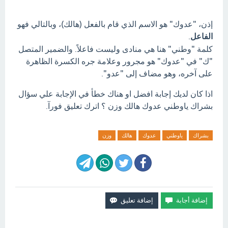
إذن، "عدوك" هو الاسم الذي قام بالفعل (هالك)، وبالتالي فهو
الفاعل
.
كلمة "وطني" هنا هي منادى وليست فاعلاً. والضمير المتصل
"ك" في "عدوك" هو مجرور وعلامة جره الكسرة الظاهرة
على آخره، وهو مضاف إلى "عدو".
اذا كان لديك إجابة افضل او هناك خطأ في الإجابة علي سؤال
بشراك ياوطني عدوك هالك وزن ؟ اترك تعليق فورآ.
بشراك
ياوطني
عدوك
هالك
وزن