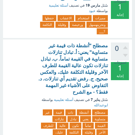
تصويتات
1
مارس 19
سُئل
في تصنيف
أسئلة تعليمية
بواسطة
عبود
إجابة
مميزات
استخدام
الاعشاب
حفظها
وتخزينهسهل
ورخيصة
وقليلة
التكلفة
؟___
مصطلح "أنشطة ذات قيمة غير
0
متساوية" يعني: أ. تبادل تنازلات
متساوية في القيمة تماماً. ب. تبادل
تصويتات
تنازلات تكون عالية القيمة للطرف
1
الآخر وقليلة التكلفة عليك، والعكس
إجابة
صحيح. ج. رفض تقديم أي تنازلات. د.
التفاوض على الأشياء غير المهمة
فقط؟ - مع الشرح
يناير 7
سُئل
في تصنيف
أسئلة تعليمية
بواسطة
ابوعبدالله
مصطلح
أنشطة
ذات
قيمة
غير
متساوية
يعني
تبادل
تنازلات
القيمة
تماماً
تكون
عالية
للطرف
الآخر
وقليلة
التكلفة
عليك،