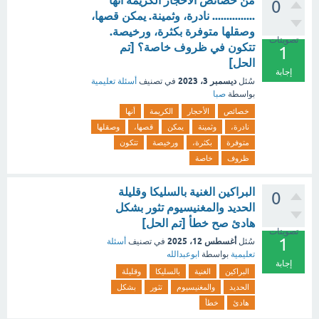
من خصائص الأحجار الكريمة أنها
0
............... نادرة، وثمينة. يمكن قصها،
وصقلها متوفرة بكثرة، ورخيصة.
تصويتات
تتكون في ظروف خاصة؟ [تم
1
الحل]
إجابة
ديسمبر 3، 2023
سُئل
في تصنيف
أسئلة تعليمية
بواسطة
صبا
خصائص
الأحجار
الكريمة
أنها
نادرة،
وثمينة
يمكن
قصها،
وصقلها
متوفرة
بكثرة،
ورخيصة
تتكون
ظروف
خاصة
البراكين الغنية بالسليكا وقليلة
0
الحديد والمغنيسيوم تثور بشكل
هادئ صح خطأ [تم الحل]
تصويتات
1
أغسطس 12، 2025
سُئل
في تصنيف
أسئلة
تعليمية
بواسطة
ابوعبدالله
إجابة
البراكين
الغنية
بالسليكا
وقليلة
الحديد
والمغنيسيوم
تثور
بشكل
هادئ
خطأ