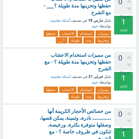
0
حفظها وتخزينها مدة طويلة ؟___ -
مع الشرح
تصويتات
1
مارس 19
سُئل
في تصنيف
أسئلة تعليمية
بواسطة
عبود
إجابة
مميزات
استخدام
الاعشاب
حفظها
وتخزينها
مدة
طويلة
؟___
من مميزات استخدام الاعشاب
0
حفظها وتخزينها مدة طويلة ؟ - مع
الشرح
تصويتات
1
فبراير 21
سُئل
في تصنيف
أسئلة تعليمية
بواسطة
عبود
إجابة
مميزات
استخدام
الاعشاب
حفظها
وتخزينها
مدة
طويلة
من خصائص الأحجار الكريمة أنها
0
............... نادرة، وثمينة. يمكن قصها،
وصقلها متوفرة بكثرة، ورخيصة.
تصويتات
تتكون في ظروف خاصة ؟ - مع
1
الشرح