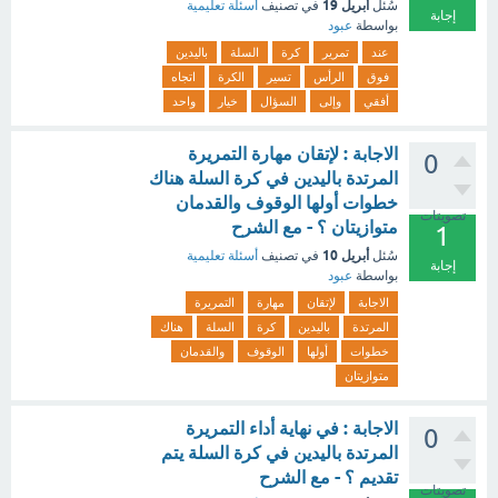
أبريل 19
سُئل
في تصنيف
أسئلة تعليمية
إجابة
بواسطة
عبود
عند
تمرير
كرة
السلة
باليدين
فوق
الرأس
تسير
الكرة
اتجاه
أفقي
وإلى
السؤال
خيار
واحد
الاجابة : لإتقان مهارة التمريرة
0
المرتدة باليدين في كرة السلة هناك
خطوات أولها الوقوف والقدمان
تصويتات
متوازيتان ؟ - مع الشرح
1
أبريل 10
سُئل
في تصنيف
أسئلة تعليمية
إجابة
بواسطة
عبود
الاجابة
لإتقان
مهارة
التمريرة
المرتدة
باليدين
كرة
السلة
هناك
خطوات
أولها
الوقوف
والقدمان
متوازيتان
الاجابة : في نهاية أداء التمريرة
0
المرتدة باليدين في كرة السلة يتم
تقديم ؟ - مع الشرح
تصويتات