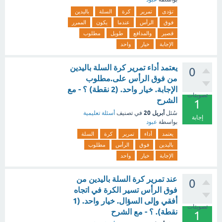
تؤدى
تمرير
كرة
السلة
باليدين
فوق
الرأس
عندما
يكون
الممرر
قصير
والمدافع
طويل
مطلوب
الإجابة
خيار
واحد
يعتمد أداء تمرير كرة السلة باليدين
0
من فوق الرأس على.مطلوب
الإجابة. خيار واحد. (2 نقطة) ؟ - مع
تصويتات
الشرح
1
أبريل 20
سُئل
في تصنيف
أسئلة تعليمية
إجابة
بواسطة
عبود
يعتمد
أداء
تمرير
كرة
السلة
باليدين
فوق
الرأس
مطلوب
الإجابة
خيار
واحد
عند تمرير كرة السلة باليدين من
0
فوق الرأس تسير الكرة في اتجاه
أفقي وإلى السؤال. خيار واحد. (1
تصويتات
نقطة). ؟ - مع الشرح
1