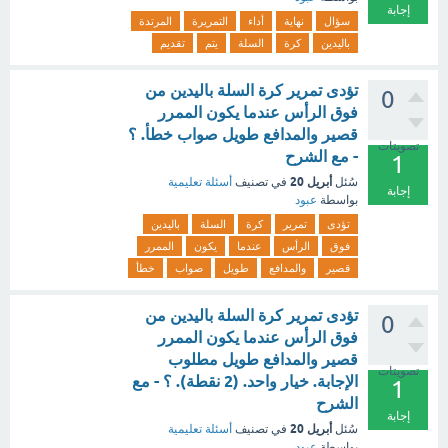
إجابة
سؤال
نهاية
أداء
التمريرة
المرتدة
باليدين
كرة
السلة
يتم
تقديم
تؤدى تمرير كرة السلة باليدين من
0
فوق الرأس عندما يكون الممرر
قصير والمدافع طويل صواب خطأ. ؟
تصويتات
- مع الشرح
1
أبريل 20
سُئل
في تصنيف
أسئلة تعليمية
إجابة
بواسطة
عبود
تؤدى
تمرير
كرة
السلة
باليدين
فوق
الرأس
عندما
يكون
الممرر
قصير
والمدافع
طويل
صواب
خطأ
تؤدى تمرير كرة السلة باليدين من
0
فوق الرأس عندما يكون الممرر
قصير والمدافع طويل مطلوب
تصويتات
الإجابة. خيار واحد. (2 نقطة). ؟ - مع
1
الشرح
إجابة
أبريل 20
سُئل
في تصنيف
أسئلة تعليمية
بواسطة
عبود