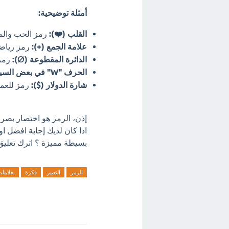
أمثلة توضيحية:
القلب (❤️):
رمز الحب والمش
علامة الجمع (+):
رمز رياضي
الدائرة المقطوعة (∅):
رمز 
الحرف "W" في بعض السياقات:
شارة الدولار ($):
رمز للعمل
إذن، الرمز هو اختصار بصري 
اذا كان لديك إجابة افضل ا
بسيطة مميزة ؟ اترك تعليق 
الرمز
التعبير
فكرة
بعلاما