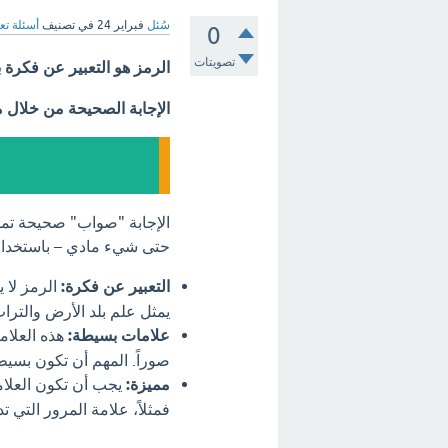
سُئل
فبراير 24
في تصنيف
أسئلة تع
0
تصويتات
الرمز هو التعبير عن فكرة
الإجابة الصحيحة من خلال 
الإجابة "صواب" صحيحة تمام
حتى شيء مادي – باستخدام 
التعبير عن فكرة:
الرمز لا ي
يمثل علم بلد الأرض والترا
علامات بسيطة:
هذه العلاما
صوراً. المهم أن تكون بسيط
مميزة:
يجب أن تكون العلام
فمثلاً، علامة المرور التي 