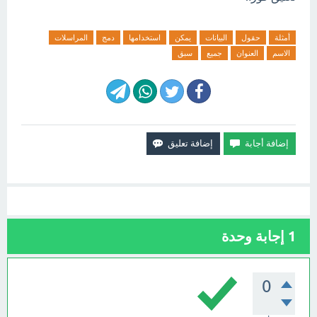
أمثلة
حقول
البيانات
يمكن
استخدامها
دمج
المراسلات
الاسم
العنوان
جميع
سبق
1
إجابة وحدة
0