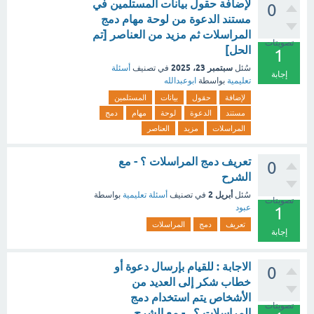
لإضافة حقول بيانات المستلمين في
0
مستند الدعوة من لوحة مهام دمج
المراسلات ثم مزيد من العناصر [تم
تصويتات
الحل]
1
سبتمبر 23، 2025
سُئل
في تصنيف
أسئلة
إجابة
تعليمية
بواسطة
ابوعبدالله
لإضافة
حقول
بيانات
المستلمين
مستند
الدعوة
لوحة
مهام
دمج
المراسلات
مزيد
العناصر
تعريف دمج المراسلات ؟ - مع
0
الشرح
أبريل 2
سُئل
في تصنيف
أسئلة تعليمية
بواسطة
تصويتات
عبود
1
تعريف
دمج
المراسلات
إجابة
الاجابة : للقيام بإرسال دعوة أو
0
خطاب شكر إلى العديد من
الأشخاص يتم استخدام دمج
تصويتات
المراسلات ؟.. - مع الشرح