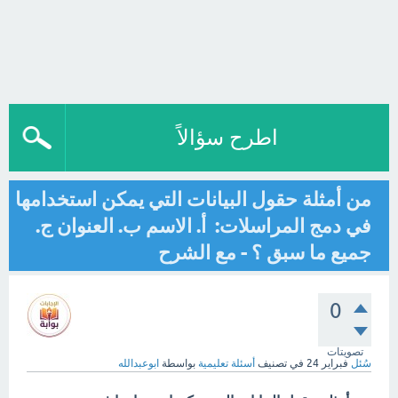
اطرح سؤالاً
من أمثلة حقول البيانات التي يمكن استخدامها
في دمج المراسلات: أ. الاسم ب. العنوان ج.
جميع ما سبق ؟ - مع الشرح
0
تصويتات
سُئل
فبراير 24
في تصنيف
أسئلة تعليمية
بواسطة
ابوعبدالله