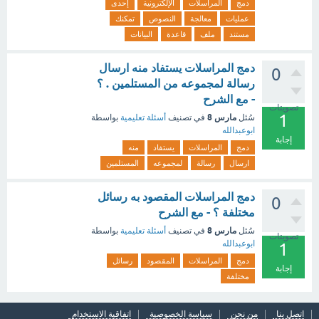
دمج
المراسلات
الإلكترونية
إحدى
عمليات
معالجة
النصوص
تمكنك
مستند
ملف
قاعدة
البيانات
دمج المراسلات يستفاد منه ارسال
0
رسالة لمجموعه من المستلمين . ؟
- مع الشرح
تصويتات
1
مارس 8
سُئل
في تصنيف
أسئلة تعليمية
بواسطة
ابوعبدالله
إجابة
دمج
المراسلات
يستفاد
منه
ارسال
رسالة
لمجموعه
المستلمين
دمج المراسلات المقصود به رسائل
0
مختلفة ؟ - مع الشرح
مارس 8
سُئل
في تصنيف
أسئلة تعليمية
بواسطة
تصويتات
ابوعبدالله
1
دمج
المراسلات
المقصود
رسائل
إجابة
مختلفة
اتصل بنا
من نحن
سياسة الخصوصية
اتفاقية الاستخدام