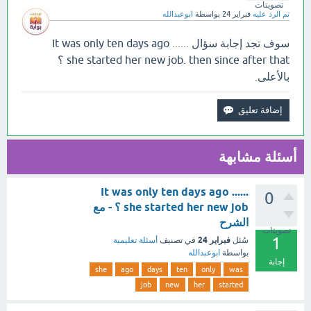
تصويتات
تم الرد عليه
فبراير 24
بواسطة
ابوعبدالله
سوف تجد إجابة سؤال It was only ten days ago ......
she started her new job. then since after that ؟
بالأعلى.
أسئلة مشابهة
It was only ten days ago ......
0
she started her new job ؟ - مع
الشرح
تصويتات
1
فبراير 24
سُئل
في تصنيف
أسئلة تعليمية
بواسطة
ابوعبدالله
إجابة
she
ago
days
ten
only
was
job
new
her
started