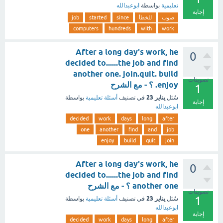
تعليمية
بواسطة
ابوعبدالله
إجابة
صوب
للخطأ
since
started
job
computers
hundreds
with
work
After a long day's work, he
0
decided to......the job and find
another one. join.quit. build
تصويتات
.enjoy ؟ - مع الشرح
1
يناير 23
سُئل
في تصنيف
أسئلة تعليمية
بواسطة
إجابة
ابوعبدالله
decided
work
days
long
after
one
another
find
and
job
enjoy
build
quit
join
After a long day's work, he
0
decided to......the job and find
another one ؟ - مع الشرح
تصويتات
1
يناير 23
سُئل
في تصنيف
أسئلة تعليمية
بواسطة
ابوعبدالله
إجابة
decided
work
days
long
after