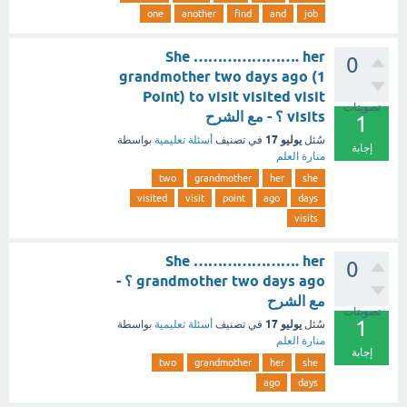
one
another
find
and
job
She …………………. her
0
grandmother two days ago (1
Point) to visit visited visit
تصويتات
visits ؟ - مع الشرح
1
يوليو 17
سُئل
في تصنيف
أسئلة تعليمية
بواسطة
إجابة
منارة العلم
two
grandmother
her
she
visited
visit
point
ago
days
visits
She …………………. her
0
grandmother two days ago ؟ -
مع الشرح
تصويتات
1
يوليو 17
سُئل
في تصنيف
أسئلة تعليمية
بواسطة
منارة العلم
إجابة
two
grandmother
her
she
ago
days