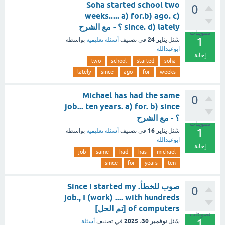
Soha started school two
0
weeks..... a) for.b) ago. c)
since. d) lately ؟ - مع الشرح
تصويتات
1
يناير 24
سُئل
في تصنيف
أسئلة تعليمية
بواسطة
ابوعبدالله
إجابة
two
school
started
soha
lately
since
ago
for
weeks
Michael has had the same
0
job... ten years. a) for. b) since
؟ - مع الشرح
تصويتات
1
يناير 16
سُئل
في تصنيف
أسئلة تعليمية
بواسطة
ابوعبدالله
إجابة
job
same
had
has
michael
since
for
years
ten
صوب للخطأ. Since I started my
0
job., I (work) .... with hundreds
of computers [تم الحل]
تصويتات
1
نوفمبر 30، 2025
سُئل
في تصنيف
أسئلة