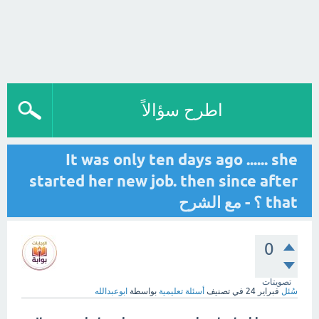
اطرح سؤالاً
It was only ten days ago ...... she
started her new job. then since after
that ؟ - مع الشرح
0
تصويتات
سُئل
فبراير 24
في تصنيف
أسئلة تعليمية
بواسطة
ابوعبدالله