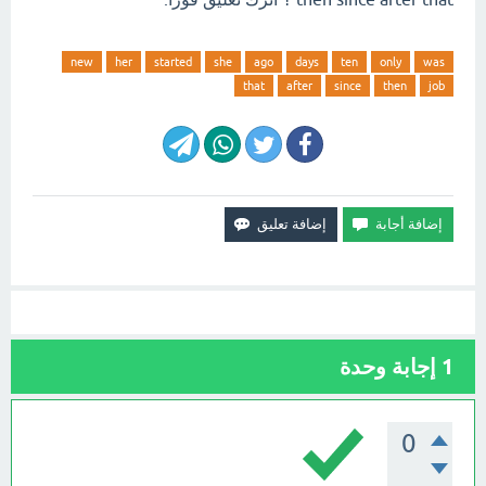
new
her
started
she
ago
days
ten
only
was
that
after
since
then
job
1
إجابة وحدة
0