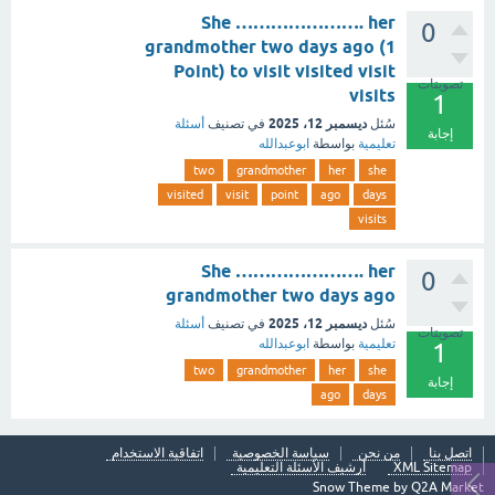
She …………………. her
0
grandmother two days ago (1
Point) to visit visited visit
تصويتات
visits
1
ديسمبر 12، 2025
سُئل
في تصنيف
أسئلة
إجابة
تعليمية
بواسطة
ابوعبدالله
two
grandmother
her
she
visited
visit
point
ago
days
visits
She …………………. her
0
grandmother two days ago
ديسمبر 12، 2025
سُئل
في تصنيف
أسئلة
تصويتات
تعليمية
بواسطة
ابوعبدالله
1
two
grandmother
her
she
إجابة
ago
days
اتصل بنا
من نحن
سياسة الخصوصية
اتفاقية الاستخدام
XML Sitemap
أرشيف الأسئلة التعليمية
Snow Theme by
Q2A Market