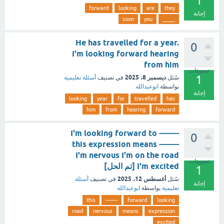
1
forward
looking
are
they
إجابة
soon
you
_____
He has travelled for a year.
0
I'm looking forward hearing
from him
تصويتات
1
ديسمبر 8، 2025
سُئل
في تصنيف
أسئلة تعليمية
بواسطة
ابوعبدالله
إجابة
looking
year
for
travelled
has
him
from
hearing
forward
I'm looking forward to --------
0
this expression means --------
I'm nervous I'm on the road
تصويتات
I'm excited [تم الحل]
1
أغسطس 12، 2025
سُئل
في تصنيف
أسئلة
إجابة
تعليمية
بواسطة
ابوعبدالله
this
--------
forward
looking
road
nervous
means
expression
excited