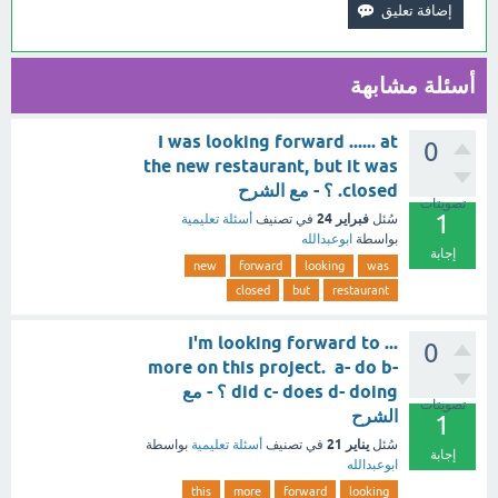
أسئلة مشابهة
I was looking forward ...... at
0
the new restaurant, but it was
closed. ؟ - مع الشرح
تصويتات
1
فبراير 24
سُئل
في تصنيف
أسئلة تعليمية
بواسطة
ابوعبدالله
إجابة
new
forward
looking
was
closed
but
restaurant
I'm looking forward to ...
0
more on this project. a- do b-
did c- does d- doing ؟ - مع
تصويتات
الشرح
1
يناير 21
سُئل
في تصنيف
أسئلة تعليمية
بواسطة
إجابة
ابوعبدالله
this
more
forward
looking