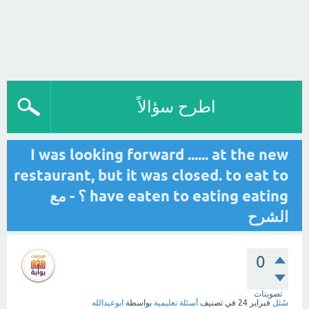
اطرح سؤالاً
I was looking forward ...... at the new
restaurant, but it was closed. to eat to
have eaten to eating eating ؟ - مع
الشرح
0
تصويتات
سُئل
فبراير 24
في تصنيف
أسئلة تعليمية
بواسطة
ابوعبدالله