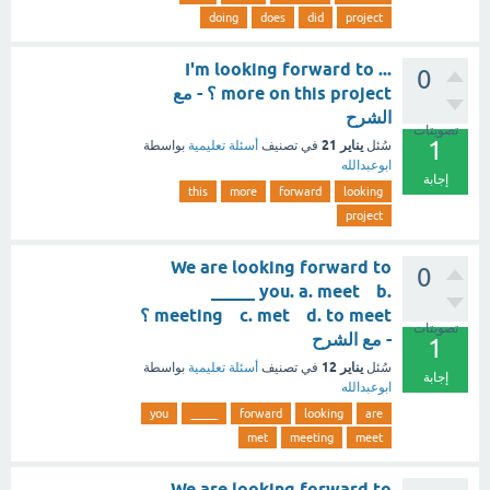
doing
does
did
project
I'm looking forward to ...
0
more on this project ؟ - مع
الشرح
تصويتات
1
يناير 21
سُئل
في تصنيف
أسئلة تعليمية
بواسطة
ابوعبدالله
إجابة
this
more
forward
looking
project
We are looking forward to
0
_____ you. a. meet b.
meeting c. met d. to meet ؟
تصويتات
- مع الشرح
1
يناير 12
سُئل
في تصنيف
أسئلة تعليمية
بواسطة
إجابة
ابوعبدالله
you
_____
forward
looking
are
met
meeting
meet
We are looking forward to