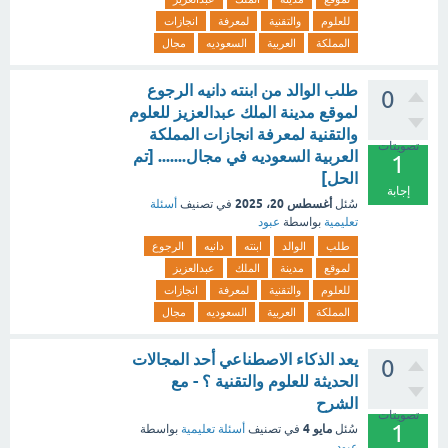
للعلوم
والتقنية
لمعرفة
انجازات
المملكة
العربية
السعوديه
مجال
طلب الوالد من ابنته دانيه الرجوع
0
لموقع مدينة الملك عبدالعزيز للعلوم
والتقنية لمعرفة انجازات المملكة
تصويتات
العربية السعوديه في مجال....... [تم
1
الحل]
إجابة
أغسطس 20، 2025
سُئل
في تصنيف
أسئلة
تعليمية
بواسطة
عبود
طلب
الوالد
ابنته
دانيه
الرجوع
لموقع
مدينة
الملك
عبدالعزيز
للعلوم
والتقنية
لمعرفة
انجازات
المملكة
العربية
السعوديه
مجال
يعد الذكاء الاصطناعي أحد المجالات
0
الحديثة للعلوم والتقنية ؟ - مع
الشرح
تصويتات
1
مايو 4
سُئل
في تصنيف
أسئلة تعليمية
بواسطة
عبود