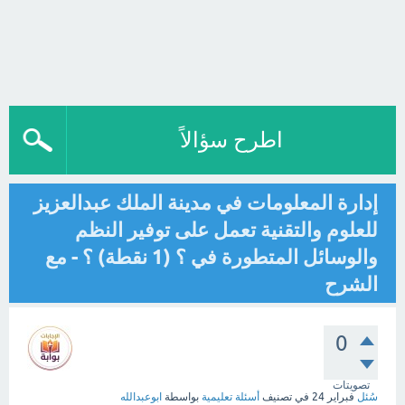
اطرح سؤالاً
إدارة المعلومات في مدينة الملك عبدالعزيز
للعلوم والتقنية تعمل على توفير النظم
والوسائل المتطورة في ؟ (1 نقطة) ؟ - مع
الشرح
0
تصويتات
سُئل
فبراير 24
في تصنيف
أسئلة تعليمية
بواسطة
ابوعبدالله