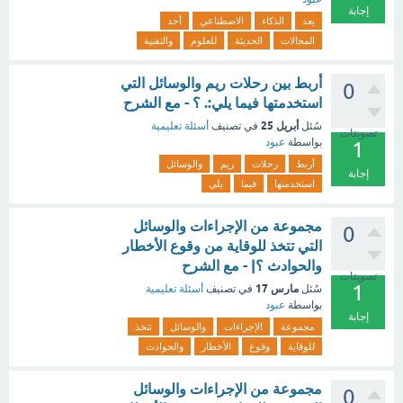
إجابة
يعد
الذكاء
الاصطناعي
أحد
المجالات
الحديثة
للعلوم
والتقنية
أربط بين رحلات ريم والوسائل التي
0
استخدمتها فيما يلي:. ؟ - مع الشرح
أبريل 25
سُئل
في تصنيف
أسئلة تعليمية
تصويتات
بواسطة
عبود
1
أربط
رحلات
ريم
والوسائل
إجابة
استخدمتها
فيما
يلي
مجموعة من الإجراءات والوسائل
0
التي تتخذ للوقاية من وقوع الأخطار
والحوادث ؟| - مع الشرح
تصويتات
1
مارس 17
سُئل
في تصنيف
أسئلة تعليمية
بواسطة
عبود
إجابة
مجموعة
الإجراءات
والوسائل
تتخذ
للوقاية
وقوع
الأخطار
والحوادث
مجموعة من الإجراءات والوسائل
0