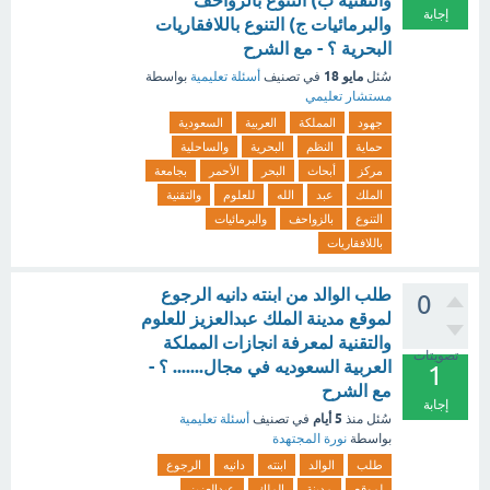
والتقنية ب) التنوع بالزواحف
إجابة
والبرمائيات ج) التنوع باللافقاريات
البحرية ؟ - مع الشرح
مايو 18
سُئل
في تصنيف
أسئلة تعليمية
بواسطة
مستشار تعليمي
جهود
المملكة
العربية
السعودية
حماية
النظم
البحرية
والساحلية
مركز
أبحاث
البحر
الأحمر
بجامعة
الملك
عبد
الله
للعلوم
والتقنية
التنوع
بالزواحف
والبرمائيات
باللافقاريات
طلب الوالد من ابنته دانيه الرجوع
0
لموقع مدينة الملك عبدالعزيز للعلوم
والتقنية لمعرفة انجازات المملكة
تصويتات
العربية السعوديه في مجال....... ؟ -
1
مع الشرح
إجابة
5 أيام
سُئل
منذ
في تصنيف
أسئلة تعليمية
بواسطة
نورة المجتهدة
طلب
الوالد
ابنته
دانيه
الرجوع
لموقع
مدينة
الملك
عبدالعزيز