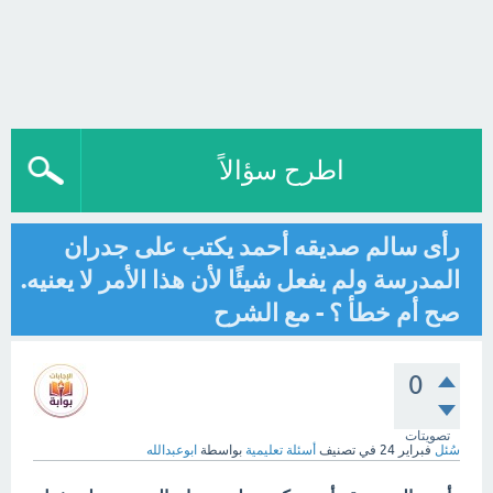
اطرح سؤالاً
رأى سالم صديقه أحمد يكتب على جدران
المدرسة ولم يفعل شيئًا لأن هذا الأمر لا يعنيه.
صح أم خطأ ؟ - مع الشرح
0
تصويتات
سُئل
فبراير 24
في تصنيف
أسئلة تعليمية
بواسطة
ابوعبدالله