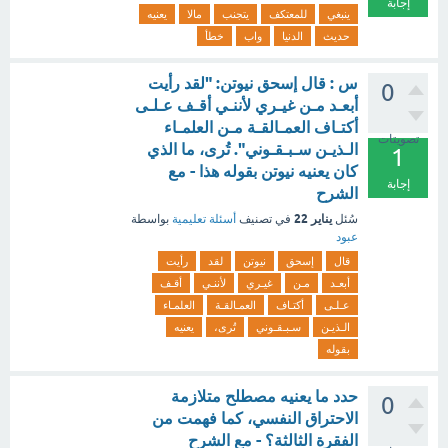
إجابة
ينبغي
للمعتكف
يتجنب
مالا
يعنيه
حديث
الدنيا
واب
خطأ
س : قال إسحق نيوتن: "لقد رأيت
0
أبعـد مـن غيـري لأننـي أقـف عـلـى
أكتـاف العمـالقـة مـن العلمـاء
تصويتات
الـذيـن سـبـقـوني". تُرى، ما الذي
1
كان يعنيه نيوتن بقوله هذا - مع
إجابة
الشرح
يناير 22
سُئل
في تصنيف
أسئلة تعليمية
بواسطة
عبود
قال
إسحق
نيوتن
لقد
رأيت
أبعـد
مـن
غيـري
لأننـي
أقـف
عـلـى
أكتـاف
العمـالقـة
العلمـاء
الـذيـن
سـبـقـوني
تُرى،
يعنيه
بقوله
حدد ما يعنيه مصطلح متلازمة
0
الاحتراق النفسي، كما فهمت من
الفقرة الثالثة؟ - مع الشرح