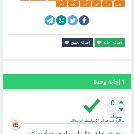
يفعل
شيئًا
لأن
الأمر
يعنيه
خطأ
1
إجابة وحدة
0
تصويتات
تم الرد عليه
فبراير 24
بواسطة
ابوعبدالله
سوف تجد إجابة سؤال رأى سالم صديقه أحمد يكتب