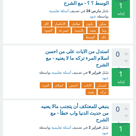
تصويتات
الوسط ؟ ؟ - مع الشرح
1
مارس 26
سُئل
في تصنيف
أسئلة تعليمية
إجابة
بواسطة
عبود
يمكن
يكون
معامل
الانكسار
أقل
وما
يعنيه
بالنسبة
لسرعة
الضوء
ذلك
الوسط
استدل من الايات على من احسن
0
اسلام المرء تركه ما لا يعنيه - مع
الشرح
تصويتات
1
فبراير 9
سُئل
في تصنيف
أسئلة تعليمية
بواسطة
عبود
إجابة
استدل
الايات
احسن
اسلام
المرء
تركه
يعنيه
ينبغي للمعتكف أن يتجنب مالا يعنيه
0
من حديث الدنيا واب خطأ - مع
الشرح
تصويتات
1
فبراير 2
سُئل
في تصنيف
أسئلة تعليمية
بواسطة
عبود