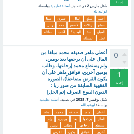
إجابة
مارس 2
سُئل
في تصنيف
أسئلة تعليمية
بواسطة
ابوعبدالله
أحمد
مبلغ
المال،
اشترى
شيئًا
بمبلغ
ريالات
فأصبح
معه
ريال
المبلغ
منذ
البداية؟
اكتب
معادلة
لحل
المسألة
أعطى ماهر صديقه محمد مبلغا من
0
المال على أن يرجعها بعد يومين،
ولم يستطع محمد إرجاعها، وطلب
تصويتات
يومين آخرين، فوافق ماهر على أن
1
يكون القرض مضاعفاً)، الصورة
إجابة
الفقهية السابقة من صور ربا :
الديون البيوع الصرف [تم الحل]
نوفمبر 7، 2025
سُئل
في تصنيف
أسئلة تعليمية
بواسطة
ابوعبدالله
أعطى
ماهر
صديقه
محمد
مبلغا
المال
يرجعها
بعد
يومين،
ولم
يستطع
إرجاعها،
وطلب
يومين
آخرين،
فوافق
يكون
القرض