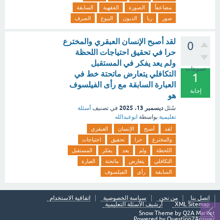
مضاعفاً
الصورة
الفقهية
السابقة
صور
ربا
الديون
البيوع
الصرف
لقد أصبح الإنسان العبقري والمخترع
0
حرا في تحقيق احتياجات اللحظة
ولم يعد يفكر في المستقبل
تصويتات
التكافلي يتعارض ماتحتة خط في
1
العبارة السابقة مع رأى الفيلسوف
إجابة
هو
ديسمبر 13، 2025
سُئل
في تصنيف
أسئلة
تعليمية
بواسطة
ابوعبدالله
لقد
أصبح
الإنسان
العبقري
والمخترع
حرا
تحقيق
احتياجات
اللحظة
ولم
يعد
يفكر
المستقبل
التكافلي
يتعارض
ماتحتة
العبارة
السابقة
رأى
الفيلسوف
اتصل بنا
من نحن
سياسة الخصوصية
اتفاقية الاستخدام
XML Sitemap
أرشيف الأسئلة التعليمية
Snow Theme by
Q2A Market
Powered by
Question2Answer