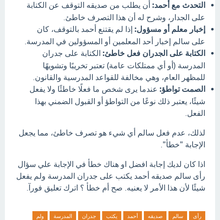
التحدث مع أحمد:
أن يطلب من صديقه التوقف عن الكتابة
على الجدار، وشرح له أن هذا التصرف خاطئ.
إخبار معلم أو مسؤول:
إذا لم يقتنع أحمد بالتوقف، كان
على سالم إخبار أحد المعلمين أو المسؤولين في المدرسة.
الكتابة على الجدران فعل خاطئ:
الكتابة على جدران
المدرسة (أو أي ممتلكات عامة) تعتبر تخريبًا وتشويهًا
للمظهر العام، وهي مخالفة للقواعد المدرسية والقانون.
الصمت تواطؤ:
عندما يرى شخص ما فعلًا خاطئًا ولا يفعل
شيئًا، يعتبر ذلك نوعًا من التواطؤ أو القبول الضمني بهذا
الفعل.
لذلك، عدم فعل سالم أي شيء هو تصرف خاطئ، مما يجعل
الإجابة "خطأ".
اذا كان لديك إجابة افضل او هناك خطأ في الإجابة علي سؤال
رأى سالم صديقه أحمد يكتب على جدران المدرسة ولم يفعل
شيئًا لأن هذا الأمر لا يعنيه. صح أم خطأ ؟ اترك تعليق فورآ.
رأى
سالم
صديقه
أحمد
يكتب
جدران
المدرسة
ولم