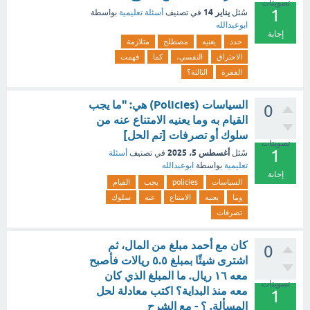
تصويتات
1
يناير 14
سُئل
في تصنيف
أسئلة تعليمية
بواسطة
ابوعبدالله
إجابة
حدد
يعنيه
مصطلح
متلازمة
الاحتراق
النفسي،
كما
فهمت
الفقرة
الثالثة؟
السياسات (Policies) هي: "ما يجب
0
القيام به وما يعنيه الامتناع عنه من
سلوك أو تصرفات [تم الحل]
تصويتات
1
أغسطس 5، 2025
سُئل
في تصنيف
أسئلة
تعليمية
بواسطة
ابوعبدالله
إجابة
السياسات
policies
يجب
القيام
وما
يعنيه
الامتناع
عنه
سلوك
تصرفات
كان مع أحمد مبلغ من المال، ثم
0
اشترى شيئًا بمبلغ ٥.٥ ريالات فأصبح
معه ١٦ ريال. ما المبلغ الذي كان
تصويتات
معه منذ البداية؟ اكتب معادلة لحل
1
المسألة. ؟ - مع الشرح