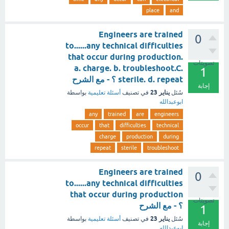
place
and
Engineers are trained
0
to......any technical difficulties
that occur during production.
تصويتات
a. charge. b. troubleshoot.C.
1
sterile. d. repeat ؟ - مع الشرح
إجابة
يناير 23
سُئل
في تصنيف
أسئلة تعليمية
بواسطة
ابوعبدالله
any
trained
are
engineers
occur
that
difficulties
technical
charge
production
during
repeat
sterile
troubleshoot
Engineers are trained
0
to......any technical difficulties
that occur during production
تصويتات
؟ - مع الشرح
1
يناير 23
سُئل
في تصنيف
أسئلة تعليمية
بواسطة
إجابة
ابوعبدالله