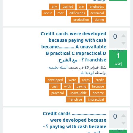
any
trained
are
engineers
occur
that
difficulties
technical
production
during
Credit cards were developed
0
because paying with cash
became............. A unavailable
تصويتات
B practical C impractical D
1
franchise ؟ - مع الشرح
إجابة
فبراير 20
سُئل
في تصنيف
أسئلة تعليمية
بواسطة
ابوعبدالله
developed
were
cards
credit
cash
with
paying
because
practical
unavailable
became
franchise
impractical
............................. Credit cards
0
were developed because
paying with cash became ؟ -
تصويتات