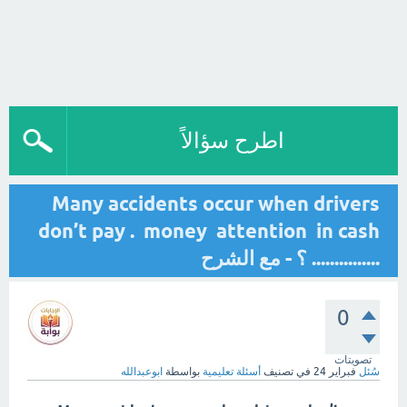
اطرح سؤالاً
Many accidents occur when drivers
don’t pay . money attention in cash
............... ؟ - مع الشرح
0
تصويتات
سُئل
فبراير 24
في تصنيف
أسئلة تعليمية
بواسطة
ابوعبدالله