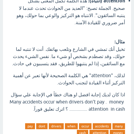
attention (انتباه):
هذه الكلمة تكمل المعنى بشكل
صحيح. الجملة تصبح: "العديد من الحوادث تحدث عندما لا
ينتبه السائقون". الانتباه هو التركيز والوعي بما حولك، وهو
أمر ضروري للقيادة الآمنة.
مثال:
تخيل أنك تمشي في الشارع وتلعب بهاتفك. أنت لا تنتبه لما
حولك، وقد تصطدم بشخص أو شيء ما. نفس الشيء يحدث
مع السائقين، إذا لم ينتبهوا للطريق، فقد يتسببون في حادث.
لذلك، "attention" هي الكلمة الصحيحة لأنها تعبر عن أهمية
التركيز أثناء القيادة لتجنب الحوادث.
اذا كان لديك إجابة افضل او هناك خطأ في الإجابة علي سؤال
Many accidents occur when drivers don’t pay . money
attention in cash ............... ؟ اترك تعليق فورآ.
pay
dont
drivers
when
occur
accidents
many
cash
attention
money