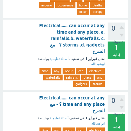
acquire
occurrence
home
deaths
occur
occupy
Electrical...... can occur at any
0
time and any place. a.
rainfalls.b. waterfalls. c.
تصويتات
storms .d. gadgets ؟ - مع
1
الشرح
إجابة
فبراير 1
سُئل
في تصنيف
أسئلة تعليمية
بواسطة
ابوعبدالله
time
any
occur
can
electrical
waterfalls
rainfalls
place
and
gadgets
storms
Electrical...... can occur at any
0
time and any place ؟ - مع
الشرح
تصويتات
1
فبراير 1
سُئل
في تصنيف
أسئلة تعليمية
بواسطة
ابوعبدالله
إجابة
time
any
occur
can
electrical