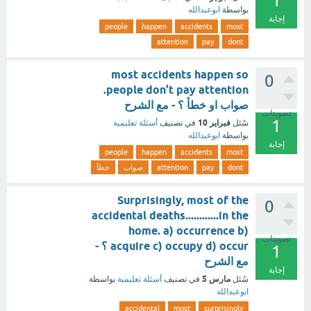
1
بواسطة
ابوعبدالله
إجابة
people
happen
accidents
most
attention
pay
dont
most accidents happen so
0
people don’t pay attention.
صواب او خطأ ؟ - مع الشرح
تصويتات
1
فبراير 10
سُئل
في تصنيف
أسئلة تعليمية
بواسطة
ابوعبدالله
إجابة
people
happen
accidents
most
dont
pay
attention
صواب
خطأ
Surprisingly, most of the
0
accidental deaths............in the
home. a) occurrence b)
تصويتات
acquire c) occupy d) occur ؟ -
1
مع الشرح
إجابة
مارس 5
سُئل
في تصنيف
أسئلة تعليمية
بواسطة
ابوعبدالله
accidental
most
surprisingly