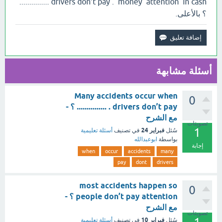
drivers don’t pay . money attention in cash ...............
؟ بالأعلى.
أسئلة مشابهة
Many accidents occur when
0
drivers don’t pay . ............... ؟ -
مع الشرح
تصويتات
1
فبراير 24
سُئل
في تصنيف
أسئلة تعليمية
بواسطة
ابوعبدالله
إجابة
when
occur
accidents
many
pay
dont
drivers
most accidents happen so
0
people don’t pay attention ؟ -
مع الشرح
تصويتات
فبراير 10
سُئل
في تصنيف
أسئلة تعليمية