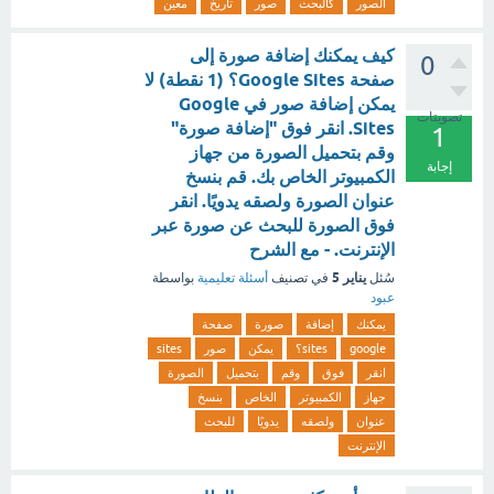
الصور
كالبحث
صور
تاريخ
معين
كيف يمكنك إضافة صورة إلى
0
صفحة Google Sites؟ (1 نقطة) لا
يمكن إضافة صور في Google
تصويتات
Sites. انقر فوق "إضافة صورة"
1
وقم بتحميل الصورة من جهاز
إجابة
الكمبيوتر الخاص بك. قم بنسخ
عنوان الصورة ولصقه يدويًا. انقر
فوق الصورة للبحث عن صورة عبر
الإنترنت. - مع الشرح
يناير 5
سُئل
في تصنيف
أسئلة تعليمية
بواسطة
عبود
يمكنك
إضافة
صورة
صفحة
google
sites؟
يمكن
صور
sites
انقر
فوق
وقم
بتحميل
الصورة
جهاز
الكمبيوتر
الخاص
بنسخ
عنوان
ولصقه
يدويًا
للبحث
الإنترنت