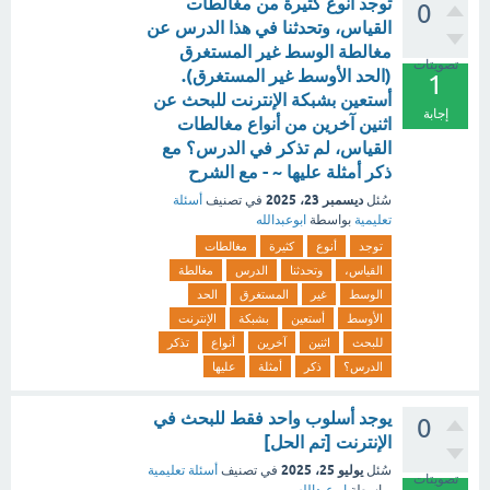
توجد أنوع كثيرة من مغالطات
0
القياس، وتحدثنا في هذا الدرس عن
مغالطة الوسط غير المستغرق
تصويتات
(الحد الأوسط غير المستغرق).
1
أستعين بشبكة الإنترنت للبحث عن
إجابة
اثنين آخرين من أنواع مغالطات
القياس، لم تذكر في الدرس؟ مع
ذكر أمثلة عليها ~ - مع الشرح
ديسمبر 23، 2025
سُئل
في تصنيف
أسئلة
تعليمية
بواسطة
ابوعبدالله
توجد
أنوع
كثيرة
مغالطات
القياس،
وتحدثنا
الدرس
مغالطة
الوسط
غير
المستغرق
الحد
الأوسط
أستعين
بشبكة
الإنترنت
للبحث
اثنين
آخرين
أنواع
تذكر
الدرس؟
ذكر
أمثلة
عليها
يوجد أسلوب واحد فقط للبحث في
0
الإنترنت [تم الحل]
يوليو 25، 2025
سُئل
في تصنيف
أسئلة تعليمية
تصويتات