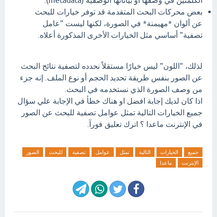
الكلمتين في وصفها أو بياناتها الوصفية (metadata).
بعض محركات البحث المتقدمة قد توفر خيارات للبحث
عن ألوان *مهيمنة* في الصورة، لكنها ليست "عامل
تصفية" أساسي مثل الخيارات الأخرى المذكورة أعلاه.
لذلك، "اللون" ليس خيارًا مستقلاً نحدده لتصفية نتائج البحث
عن الصور بنفس طريقة تحديد الحجم أو نوع الملف. إنه جزء
من وصف الصورة الذي نستخدمه في البحث.
اذا كان لديك إجابة افضل او هناك خطأ في الإجابة علي سؤال
جميع الخيارات التالية تمثل عوامل تصفية للبحث عن الصور
في الإنترنت ماعدا ؟ اترك تعليق فورآ.
جميع
الخيارات
التالية
تمثل
عوامل
تصفية
للبحث
الصور
الإنترنت
ماعدا