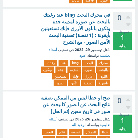
جدول
قاعدة
بيانات
في محرك البحث bing عند رغبتك
0
بالبحث عن صورة لمدينة جدة
وتكون باللون الازرق فإنك تستعينين
تصويتات
بأيقونة : (1 نقطة) تصفية البحث
1
الآمن الصور - مع الشرح
إجابة
ديسمبر 29، 2025
سُئل
في تصنيف
أسئلة
تعليمية
بواسطة
عبود
محرك
البحث
bing
عند
رغبتك
بالبحث
صورة
لمدينة
جدة
وتكون
باللون
الازرق
فإنك
تستعينين
بأيقونة
تصفية
الآمن
الصور
صح او خطا ليس من الممكن تصفية
0
نتائج البحث عن الصور كالبحث عن
صور في تاريخ معين [تم الحل]
تصويتات
1
سبتمبر 26، 2025
سُئل
في تصنيف
أسئلة
تعليمية
بواسطة
ابوعبدالله
إجابة
خطا
الممكن
تصفية
نتائج
البحث