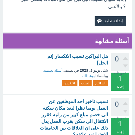
؟ بالأعلى.
أسئلة مشابهة
هل البراكين تسبب الانكسار [تم
0
الحل]
يونيو 5، 2025
سُئل
في تصنيف
أسئلة تعليمية
تصويتات
بواسطة
ابوعبدالله
1
البراكين
تسبب
الانكسار
إجابة
تسبب تاخير احد الموظفين عن
0
العمل يوميا نظرا لبعد مكان سكنه
الى خصم مبلغ كبير من راتبه فقرر
تصويتات
الانتقال الى سكن بقرب العمل يدل
1
ذلك على ان العلاقات بين الجامعات
إجابة
الاجتماعيه علاقه؟