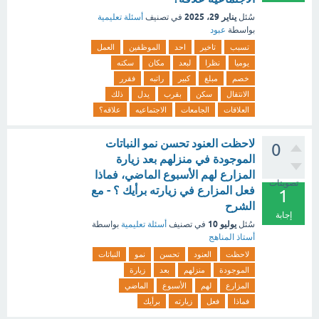
يناير 29، 2025
سُئل
في تصنيف
أسئلة تعليمية
بواسطة
عبود
تسبب
تاخير
احد
الموظفين
العمل
يوميا
نظرا
لبعد
مكان
سكنه
خصم
مبلغ
كبير
راتبه
فقرر
الانتقال
سكن
بقرب
يدل
ذلك
العلاقات
الجامعات
الاجتماعيه
علاقه؟
لاحظت العنود تحسن نمو النباتات
0
الموجودة في منزلهم بعد زيارة
المزارع لهم الأسبوع الماضي، فماذا
تصويتات
فعل المزارع في زيارته برأيك ؟ - مع
1
الشرح
إجابة
يوليو 10
سُئل
في تصنيف
أسئلة تعليمية
بواسطة
أستاذ المناهج
لاحظت
العنود
تحسن
نمو
النباتات
الموجودة
منزلهم
بعد
زيارة
المزارع
لهم
الأسبوع
الماضي
فماذا
فعل
زيارته
برأيك