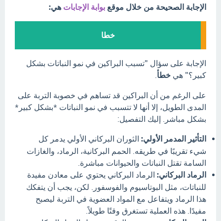
الإجابة الصحيحة من خلال موقع
بوابة الإجابات
هي:
خطا
الإجابة على سؤال "تسبب البراكين في نمو النباتات بشكل
كبير؟" هي
خطأ
.
على الرغم من أن البراكين قد تساهم في خصوبة التربة على
المدى الطويل، إلا أنها لا تتسبب في نمو النباتات *بشكل كبير*
بشكل مباشر. إليك التفصيل:
التأثير المدمر الأولي:
الثوران البركاني الأولي يدمر كل
شيء تقريبًا في طريقه. الحمم البركانية، الرماد، والغازات
السامة تقتل النباتات والحيوانات مباشرة.
الرماد البركاني:
الرماد البركاني يحتوي على معادن مفيدة
للنباتات، مثل البوتاسيوم والفوسفور. لكن، يجب أن يتفكك
هذا الرماد ويتفاعل مع المواد العضوية في التربة ليصبح
مفيدًا. هذه العملية تستغرق وقتًا طويلاً.