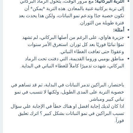
التربة البركانية:
مع مرور الوقت، يتحول الرماد البركاني
إلى تربة بركانية غنية بالمعادن. هذه التربة *يمكن* أن
تكون خصبة جدًا وتدعم نمو النباتات، ولكن هذا يحدث بعد
فترة طويلة من الثوران.
أمثلة:
جزيرة هاواي، على الرغم من أصلها البركاني، لم تشهد
نموًا نباتيًا فوريًا بعد كل ثوران. استغرق الأمر سنوات
وعقودًا حتى تعافت الغطاء النباتي.
مناطق بومبي وروما القديمة، التي دفنت تحت الرماد
البركاني، شهدت تدميرًا كاملاً للغطاء النباتي في البداية.
باختصار، البراكين تدمر النباتات في البداية، ثم قد تساهم في
خصوبة التربة على المدى الطويل، ولكنها لا تتسبب في نمو
نباتي كبير ومباشر.
اذا كان لديك إجابة افضل او هناك خطأ في الإجابة علي سؤال
تسبب البراكين في نمو النباتات بشكل كبير ؟ اترك تعليق
فورآ.