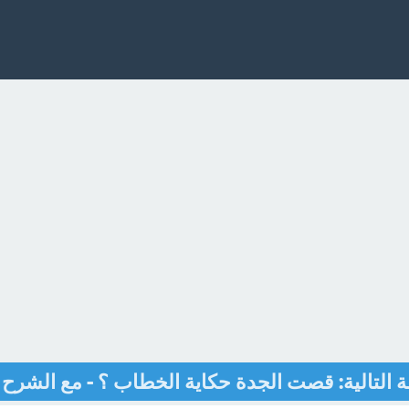
 التالية: قصت الجدة حكاية الخطاب ؟ - مع الشرح