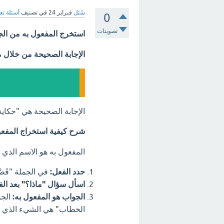
سُئل
فبراير 24
في تصنيف
أسئلة تع
0
تصويتات
استخرج المفعول به من الج
الإجابة الصحيحة من خلال 
الإجابة الصحيحة هي "حكاي
شرح كيفية استخراج المفعو
المفعول به هو الاسم الذي و
حدد الفعل:
في الجملة "قَصّ
اسأل سؤال "ماذا؟" بعد الف
الجواب هو المفعول به:
الجو
الخطاب" هي الشيء الذي و