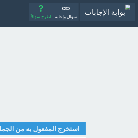
سؤال وإجابة
اطرح سؤالاً
استخرج المفعول به من الجملة