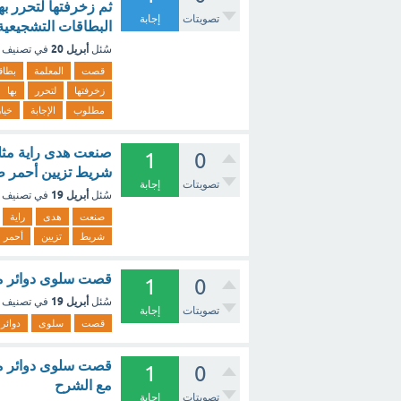
ثم زخرفتها لتحرر ب
تصويتات
إجابة
البطاقات التشجيعية مطلوب ال
أبريل 20
سُئل
في تصنيف
قصت
المعلمة
بطاق
زخرفتها
لتحرر
بها
مطلوب
الإجابة
خيار
صنعت هدى راية مثلث
1
0
شريط تزيين أحمر طوله 190 سم إلى ثلاثة أجزاء. ؟
تصويتات
إجابة
أبريل 19
سُئل
في تصنيف
صنعت
هدى
راية
شريط
تزيين
أحمر
قصت سلوى دوائر م
1
0
أبريل 19
سُئل
في تصنيف
تصويتات
إجابة
قصت
سلوى
دوائر
قصت سلوى دوائر مت
1
0
مع الشرح
تصويتات
إجابة