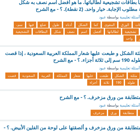
ها بطاقات تشجيعية لطالباتها. ما هو أفضل اسم نصف به شكل
إجابة. خيار واحد. (2 نقطة). ؟ - مع الشرح
أسئلة تعليمية
بواسطة
عبود
ات
الورق
المقوى
كما
الشكل
أدناه
طول
ضلع
فيها
سم،
تشجيعية
لطالباتها
أفضل
اسم
نصف
شكل
البطاقات
التشجيعية
واحد
ة الشكل و طبعت عليها شعار المملكة العربية السعودية ، إذا قصت
 - مع الشرح
أسئلة تعليمية
بواسطة
عبود
مثلثة
الشكل
طبعت
عليها
شعار
المملكة
العربية
السعودية
قصت
طوله
190
ثلاثة
أجزاء
تطابقة من ورق مزخرف. ؟ - مع الشرح
أسئلة تعليمية
بواسطة
عبود
متطابقة
ورق
مزخرف
طابقة من ورق مزخرف و ألصقتها على لوحة من الفلين الأبيض. ؟ -