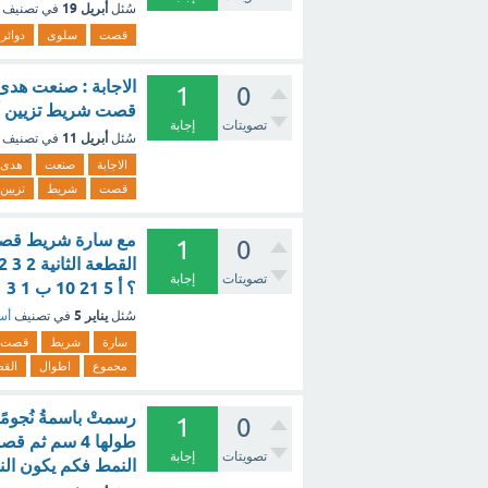
أبريل 19
سُئل
في تصنيف
قصت
سلوى
دوائر
الاجابة : صنعت هدى 
1
0
قصت شريط تزيين أحمر طوله 190 سم إلى ثلا
تصويتات
إجابة
أبريل 11
سُئل
في تصنيف
الاجابة
صنعت
هدى
قصت
شريط
تزيين
1
0
تصويتات
إجابة
؟ أ 5 21 10 ب 1 3 1 ج 10 د 3 4 9 4 - مع الشرح
يناير 5
سُئل
في تصنيف
أسئ
سارة
شريط
قصت
مجموع
اطوال
الق
رسمتْ باسمةُ نُجومًا
1
0
تصويتات
إجابة
النمط فكم يكون النم