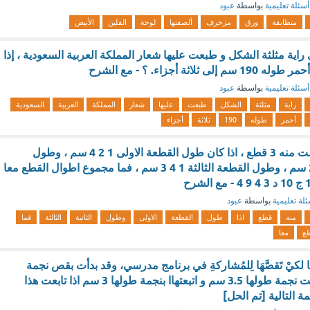
أسئلة تعليمية
بواسطة
عبود
متطابقة
ورق
مزخرف
ألصقتها
لوحة
الفلين
الأبيض
راية مثلثة الشكل و طبعت عليها شعار المملكة العربية السعودية ، إذا
ثة أجزاء. ؟ - مع الشرح
أسئلة تعليمية
بواسطة
عبود
راية
مثلثة
الشكل
طبعت
عليها
شعار
المملكة
العربية
السعودية
أحمر
طوله
190
ثلاثة
أجزاء
مع سارة شريط قصت منه 3 قطع ، اذا كان طول القطعة الاولى 1 2 4 سم ، وطول
القطعة الثانية 2 3 2 سم ، وطول القطعة الثالثة 1 4 3 سم ، فما مجموع اطوال القطع معا
لة تعليمية
بواسطة
عبود
منه
قطع
اذا
طول
القطعة
الاولى
وطول
الثانية
الثالثة
فما
طع
معا
 لكيْ تَقصَّهَا لِلمُشاركةِ في برنامج مدرسي، وقد بدأت بقص نجمة
طولها 4 سم ثم قصت نجمة طولها 3.5 سم و اتبعتهاا بنجمة طولها 3 سم اذا تابعت هذا
ة التالية [تم الحل]