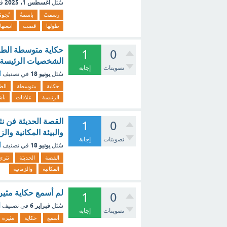
أغسطس 1، 2025
سُئل
ف
رسمتْ
باسمةُ
نُجومً
طولها
قصت
اتبعتهاا
حكاية متوسطة الطو
1
0
الشخصيات الرئيسة ع
تصويتات
إجابة
يونيو 18
سُئل
في تصنيف
أ
حكاية
متوسطة
الط
الرئيسة
علاقات
بأ
القصة الحديثة فن 
1
0
والبيئة المكانية وال
تصويتات
إجابة
يونيو 18
سُئل
في تصنيف
أ
القصة
الحديثة
نثري
المكانية
والزمانية
لم أسمع حكاية مثيرة
1
0
فبراير 6
سُئل
في تصنيف
أ
تصويتات
إجابة
أسمع
حكاية
مثيرة