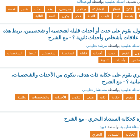
ي تصنيف
أسئلة تعليمية
بواسطة
ابوعبدالله
ا
لكيْ
تَقصَّهَا
لِلمُشاركةِ
برنامج
مدرسي،
وقد
بدأت
بقص
نجمة
بنجمة
اذا
تابعت
النمط
فكم
يكون
النمة
التالية
ل، تقوم على حدث أو أحداث قليلة لشخصية أو شخصيتين، تربط هذه
لاقات بأشخاص وأحداث ثانوية ؟ - مع الشرح
سئلة تعليمية
بواسطة
مرشد تعليمي
ول
تقوم
حدث
أحداث
قليلة
لشخصية
شخصيتين
تربط
الشخصيات
شخاص
وأحداث
ثانوية
نثري يقوم على حكاية ذات هدف، تتكون من الأحداث والشخصيات،
زمانية ؟ - مع الشرح
سئلة تعليمية
بواسطة
مستشار تعليمي
يقوم
حكاية
ذات
هدف
تتكون
الأحداث
والشخصيات
والبيئة
 كحكاية السندباد البحري - مع الشرح
سئلة تعليمية
بواسطة
عبود
كحكاية
السندباد
البحري