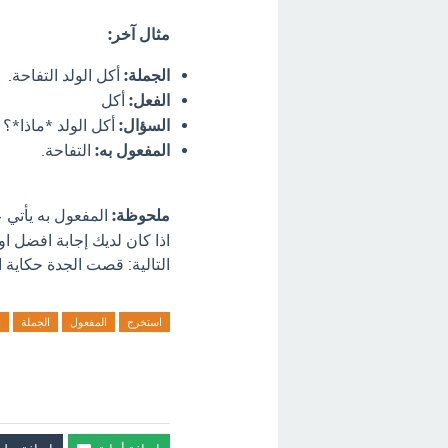
مثال آخر:
الجملة:
أكل الولد التفاحة.
الفعل:
أكل
السؤال:
أكل الولد *ماذا*؟
المفعول به:
التفاحة.
ملحوظة:
المفعول به يأتي عا
اذا كان لديك إجابة افضل ا
التالية: قصت الجدة حكاية 
استخرج
المفعول
الجملة
ا