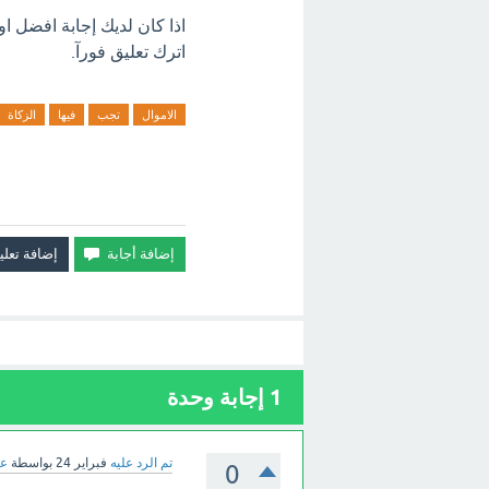
اذا كان لديك إجابة افضل او
اترك تعليق فورآ.
الاموال
تجب
فيها
الزكاة
1
إجابة وحدة
تم الرد عليه
فبراير 24
بواسطة
عب
0