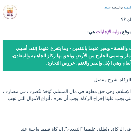
ليمية
بواسطة
عبود
اة ؟؟
موقع
بوابة الإجابات
هي:
 والفضة - ويعبر عنهما بالنقدين - وما يتفرع عنهما (نقد، أسهم،
مار وتسمى الخارج من الأرض ويلحق بها ركاز الجاهلية والمعادن.
أنعام وهي الإبل والبقر والغنم. عروض التجارة.
 الزكاة: شرح مفصل
ان الإسلام، وهي حق معلوم في مال المسلم، تُؤخذ لتُصرف في مصارف
ى يجب علينا إخراج الزكاة، يجب أن نعرف أنواع الأموال التي تجب
 الزكاة، ويُطلق عليهما "النقدين". الزكاة فيهما واجبة عند