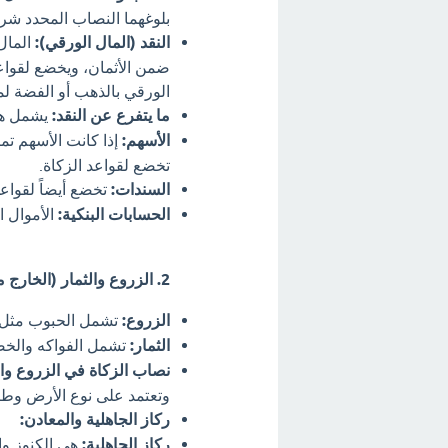
بلوغهما النصاب المحدد شرع
النقد (المال الورقي):
المال 
ضمن الأثمان، ويخضع لقواعد
الورقي بالذهب أو الفضة لمع
ما يتفرع عن النقد:
يشمل هذ
الأسهم:
إذا كانت الأسهم تم
تخضع لقواعد الزكاة.
السندات:
تخضع أيضاً لقواعد
الحسابات البنكية:
الأموال ا
2. الزروع والثمار (الخارج من الأرض):
الزروع:
تشمل الحبوب مثل ا
الثمار:
تشمل الفواكه والخ
نصاب الزكاة في الزروع وال
وتعتمد على نوع الأرض وطر
ركاز الجاهلية والمعادن:
ركاز الجاهلية:
هي الكنوز وال