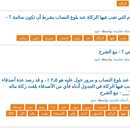
الزكاه
عام التي تجب فيها الزكاة عند بلوغ النصاب بشرط أن تكون سائمة ؟ -
ئلة تعليمية
بواسطة
عبود
تجب
فيها
الزكاة
عند
بلوغ
النصاب
بشرط
تكون
سائمة
في ؟ - مع الشرح
ئلة تعليمية
بواسطة
عبود
إذا كانت زكاة المال عند بلوغ النصاب و مرور حول عليه هو ٢٫٥ ٪ ، و قد رصد عدة أصدقاء
تجب فيها الزكاة في الجدول أدناه فأي من الأصدقاء بلغت زكاة ماله
ف
أسئلة تعليمية
بواسطة
عبود
عند
بلوغ
النصاب
مرور
حول
عليه
٢٫٥
رصد
عدة
أصدقاء
فيها
الزكاة
الجدول
أدناه
فأي
الأصدقاء
بلغت
ماله
أكثر
500