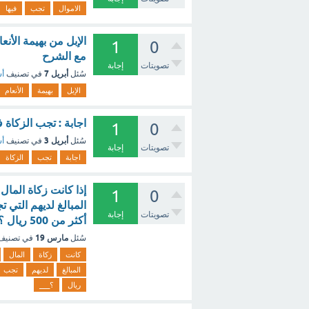
الاموال
تجب
فيها
الإبل من بهيمة الأن
1
0
مع الشرح
تصويتات
إجابة
أبريل 7
سُئل
في تصنيف
أس
الإبل
بهيمة
الأنعام
اجابة : تجب الزكاة 
1
0
أبريل 3
سُئل
في تصنيف
أس
تصويتات
إجابة
اجابة
تجب
الزكاة
1
0
المبالغ لديهم التي 
تصويتات
إجابة
أكثر من 500 ريال ؟___ - مع الشرح
مارس 19
سُئل
في تصني
كانت
زكاة
المال
المبالغ
لديهم
تجب
ريال
؟___