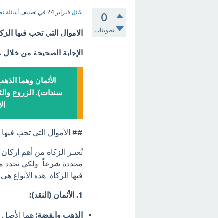
سُئل
فبراير 24
في تصنيف
أسئلة تع
0
تصويتات
الاموال التي تجب فيها الزك
الإجابة الصحيحة من خلال 
الأثمان وهما الذهب
سندات). الزروع والث
ال
## الأموال التي تجب فيها
تُعتبر الزكاة من أهم أرك
محددة شرعاً. ولكي نحدد مت
فيها الزكاة. هذه الأنواع هي:
1. الأثمان (النقد):
الذهب والفضة:
هما الأصل في