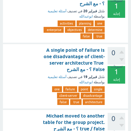
تصويتات
؟ - مع الشرح
1
فبراير 20
سُئل
في تصنيف
أسئلة تعليمية
إجابة
بواسطة
ابوعبدالله
activities
planning
one
enterprise
objectives
determine
false
true
A single point of failure is
0
one disadvantage of client-
server architecture True
تصويتات
False ؟ - مع الشرح
1
فبراير 19
سُئل
في تصنيف
أسئلة تعليمية
إجابة
بواسطة
ابوعبدالله
one
failure
point
single
client-server
disadvantage
false
true
architecture
Michael moved to another
0
table for the group project.
true / false ؟ - مع الشرح