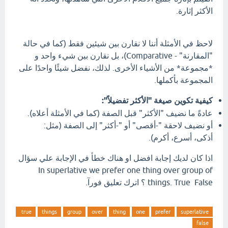
الأكثر إثارة.
لاحظ في الأمثلة أننا لا نقارن بين شيئين فقط (كما في حالة
"المقارنة" - Comparative)، بل نقارن بين شيء واحد و
*مجموعة* من الأشياء الأخرى. لذلك، نفضل شيئًا واحدًا على
المجموعة بأكملها.
كيفية تكوين صيغة "الأكثر تفضيلاً":
عادةً ما نضيف "الأكثر" قبل الصفة (كما في الأمثلة أعلاه).
أو نضيف لاحقة "-أقصى" أو "-أكثر" إلى الصفة (مثل:
أذكى، أسرع، أكرم).
اذا كان لديك إجابة افضل او هناك خطأ في الإجابة علي سؤال
In superlative we prefer one thing over group of
things. True False ؟ اترك تعليق فورآ.
true
things
group
over
thing
one
prefer
superlative
false