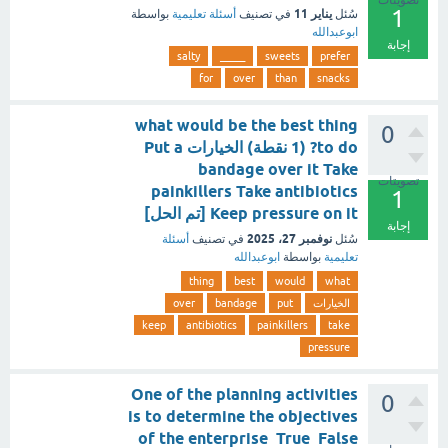
تصويتات
1
يناير 11
سُئل
في تصنيف
أسئلة تعليمية
بواسطة
ابوعبدالله
إجابة
salty
_____
sweets
prefer
for
over
than
snacks
what would be the best thing
0
to do? (1 نقطة) الخيارات Put a
bandage over it Take
تصويتات
painkillers Take antibiotics
1
Keep pressure on it [تم الحل]
إجابة
نوفمبر 27، 2025
سُئل
في تصنيف
أسئلة
تعليمية
بواسطة
ابوعبدالله
thing
best
would
what
الخيارات
put
bandage
over
keep
antibiotics
painkillers
take
pressure
One of the planning activities
0
is to determine the objectives
of the enterprise True False