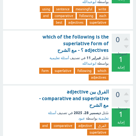
بواسطة
ابوعبدالله
using
sentence
meaningful
write
and
comparative
following
each
best
adjectives
superlative
which of the following is the
0
superlative form of
adjectives ؟ - مع الشرح
تصويتات
1
فبراير 11
سُئل
في تصنيف
أسئلة تعليمية
بواسطة
ابوعبدالله
إجابة
form
superlative
following
which
adjectives
الفرق بين adjective
0
comparative and superlative -
مع الشرح
تصويتات
1
ديسمبر 28، 2025
سُئل
في تصنيف
أسئلة
تعليمية
بواسطة
عبود
إجابة
الفرق
adjective
comparative
and
superlative