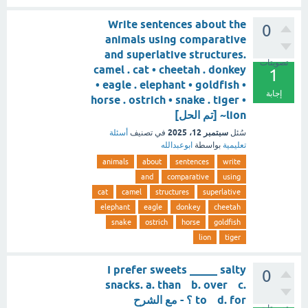
Write sentences about the
0
animals using comparative
and superlative structures.
تصويتات
camel . cat • cheetah . donkey
1
• eagle . elephant • goldfish •
إجابة
horse . ostrich • snake . tiger •
lion~ [تم الحل]
سبتمبر 12، 2025
سُئل
في تصنيف
أسئلة
تعليمية
بواسطة
ابوعبدالله
animals
about
sentences
write
and
comparative
using
cat
camel
structures
superlative
elephant
eagle
donkey
cheetah
snake
ostrich
horse
goldfish
lion
tiger
I prefer sweets _____ salty
0
snacks. a. than b. over c.
to d. for ؟ - مع الشرح